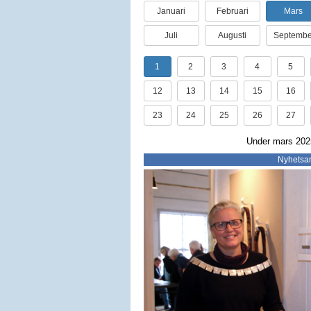
Januari
Februari
Mars
Juli
Augusti
Septembe
1
2
3
4
5
12
13
14
15
16
23
24
25
26
27
Under mars 2025
Nyhetsar