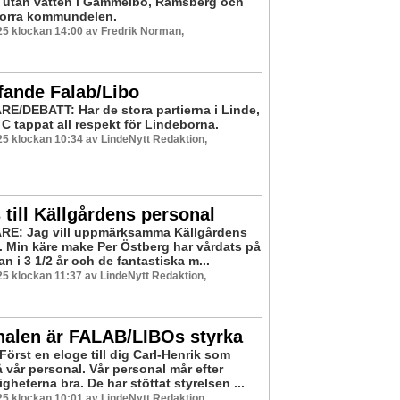
 utan vatten i Gammelbo, Ramsberg och
norra kommundelen.
5 klockan 14:00 av Fredrik Norman,
fande Falab/Libo
E/DEBATT: Har de stora partierna i Linde,
C tappat all respekt för Lindeborna.
5 klockan 10:34 av LindeNytt Redaktion,
 till Källgårdens personal
RE: Jag vill uppmärksamma Källgårdens
. Min käre make Per Östberg har vårdats på
n i 3 1/2 år och de fantastiska m...
5 klockan 11:37 av LindeNytt Redaktion,
nalen är FALAB/LIBOs styrka
örst en eloge till dig Carl-Henrik som
 vår personal. Vår personal mår efter
heterna bra. De har stöttat styrelsen ...
5 klockan 10:01 av LindeNytt Redaktion,