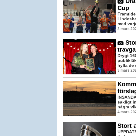
Dram
Cup
Framtide
Lindesbe
med varje
3 mars 20
Stor
travga
Drygt 16
publikläk
hylla de 
3 mars 20
Kommen
försla
INSÄNDAR
sakligt 
några vi
4 mars 202
Stort 
UPPDATER