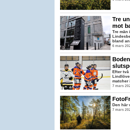
Tre un
mot b
Tre män 
Lindesbe
bland ann
6 mars 202
Boden 
sluts
Efter tv
Lindlöve
matcher i
7 mars 20
FotoF
Den här 
7 mars 202