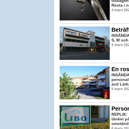
tisdagen
Resta i 
4 mars 202
Beträf
INSÄNDAR
S, M och 
5 mars 202
En ros
INSÄNDA
personal
avd Lärka
5 mars 202
Perso
REPLIK: F
tänker på
omständig
6 mars 202