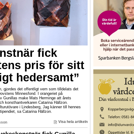
stnär fick
ens pris för sitt
digt hedersamt”
 gjordes det offentligt vem som tilldelats det
Dovstens Minnesfond. I orangeriet på
gav Gunillas make Mats Herminge att årets
ch konsthantverkaren Catarina Hällzon.
lturutövare i Lindesberg, Jag känner till hennes
stipendiet, sa Catarina Hällzon.
Visa hela artikeln
sson