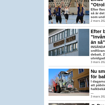
”Otrol
Efter fle
så är det
som under
2 mars 20
Efter 
”Invån
än så”
INSÄNDA
ordföran
debatt, 2
utvidgad 
3 mars 202
Nu smy
för ba
I dagarn
att påbör
halkbekä
...
3 mars 202