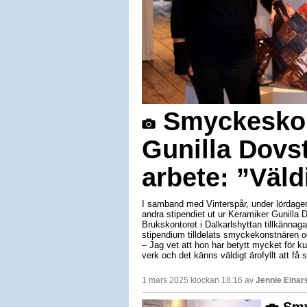
Smyckeskon
Gunilla Dovst
arbete: ”Väl
I samband med Vinterspår, under lördagen,
andra stipendiet ut ur Keramiker Gunilla 
Brukskontoret i Dalkarlshyttan tillkänna
stipendium tilldelats smyckekonstnären o
– Jag vet att hon har betytt mycket för ku
verk och det känns väldigt ärofyllt att få 
1 mars 2025 klockan 18:16 av
Jennie Einar