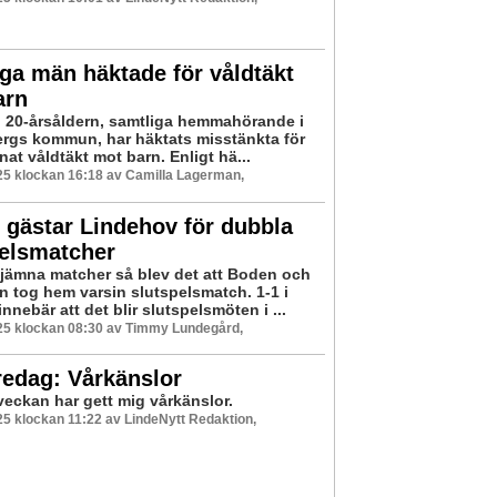
ga män häktade för våldtäkt
arn
i 20-årsåldern, samtliga hemmahörande i
rgs kommun, har häktats misstänkta för
at våldtäkt mot barn. Enligt hä...
5 klockan 16:18 av Camilla Lagerman,
gästar Lindehov för dubbla
pelsmatcher
å jämna matcher så blev det att Boden och
n tog hem varsin slutspelsmatch. 1-1 i
nnebär att det blir slutspelsmöten i ...
25 klockan 08:30 av Timmy Lundegård,
redag: Vårkänslor
veckan har gett mig vårkänslor.
5 klockan 11:22 av LindeNytt Redaktion,