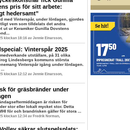
ckeskonstnär fick Gunilla
ns pris för sitt arbete:
gt hedersamt”
d med Vinterspår, under lördagen, gjordes
tligt vem som tilldelats det andra
et ut ur Keramiker Gunilla Dovstens
nd...
5 klockan 18:16 av Jennie Einarsson,
special: Vinterspår 2025
medverkande utställare, på 31 olika
 drog Lindesbergs kommuns största
enemang Vinterspår igång under lördagen.
...
5 klockan 12:12 av Jennie Einarsson,
isk för gräsbränder under
agen
ndagseftermiddagen är risken för
er stor eller lokalt mycket stor. Detta
HI för och brandrisken gäller för stora ...
5 klockan 12:34 av Fredrik Norman,
Volley säkrar slutspelsplats: