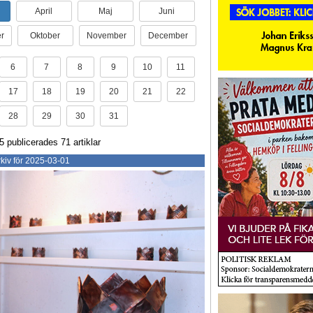
April
Maj
Juni
r
Oktober
November
December
6
7
8
9
10
11
17
18
19
20
21
22
28
29
30
31
 publicerades 71 artiklar
kiv för 2025-03-01