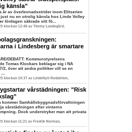
ig känsla”
ra år av överlevnadsstrider inom Elitserien
 just nu en otrolig känsla hos Linde Volley
 lördagen säkrade sitt fö...
25 klockan 12:46 av Timmy Lundegård,
bolagsgranskningen:
arna i Lindesberg är smartare
RE/DEBATT: Kommunstyrelsens
de Tomas Klockars beklagar sig i NA
7/2, över att andra politiker vill se en
...
5 klockan 10:37 av LindeNytt Redaktion,
gstartar vårstädningen: ”Risk
kslag”
a kommer Samhällsbyggnadsförvaltningen
ja vårstädningen efter vinterns
mpning. Dock understryker man att privata
5 klockan 11:21 av Fredrik Norman,