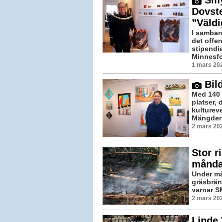
Smy
Dovste
”Väldi
I samban
det offen
stipendi
Minnesfo
1 mars 202
Bild
Med 140 
platser,
kulturev
Mängder 
2 mars 202
Stor r
månd
Under må
gräsbränd
varnar SM
2 mars 202
Linde 