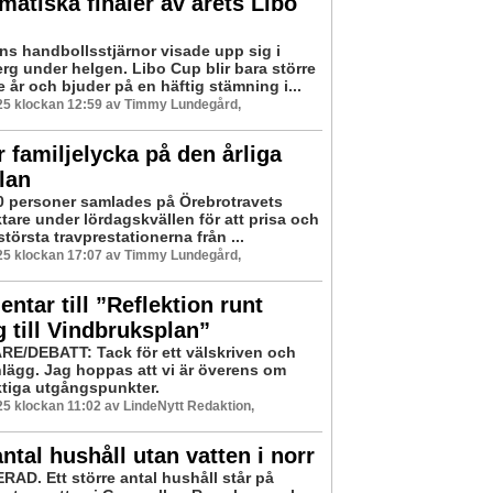
atiska finaler av årets Libo
ns handbollsstjärnor visade upp sig i
rg under helgen. Libo Cup blir bara större
 år och bjuder på en häftig stämning i...
25 klockan 12:59 av Timmy Lundegård,
 familjelycka på den årliga
lan
0 personer samlades på Örebrotravets
tare under lördagskvällen för att prisa och
största travprestationerna från ...
25 klockan 17:07 av Timmy Lundegård,
tar till ”Reflektion runt
g till Vindbruksplan”
E/DEBATT: Tack för ett välskriven och
inlägg. Jag hoppas att vi är överens om
ktiga utgångspunkter.
5 klockan 11:02 av LindeNytt Redaktion,
antal hushåll utan vatten i norr
AD. Ett större antal hushåll står på