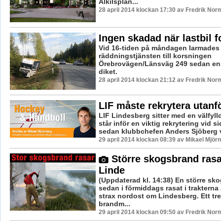
Ålkilsplan...
28 april 2014 klockan 17:30 av Fredrik Nor
Ingen skadad när lastbil fo
Vid 16-tiden på måndagen larmades
räddningstjänsten till korsningen
Örebrovägen/Länsväg 249 sedan en la
diket.
28 april 2014 klockan 21:12 av Fredrik Nor
LIF måste rekrytera utanf
LIF Lindesberg sitter med en välfyll
står inför en viktig rekrytering vid 
sedan klubbchefen Anders Sjöberg val
29 april 2014 klockan 08:39 av Mikael Mjör
Större skogsbrand rasa
Linde
(Uppdaterad kl. 14:38) En större sk
sedan i förmiddags rasat i traktern
strax nordost om Lindesberg. Ett tret
brandm...
29 april 2014 klockan 09:50 av Fredrik Nor