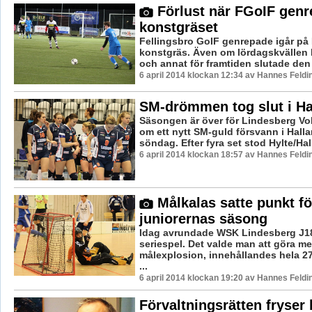
Förlust när FGoIF genr
konstgräset
Fellingsbro GoIF genrepade igår på
konstgräs. Även om lördagskvällen 
och annat för framtiden slutade den 
6 april 2014 klockan 12:34 av Hannes Feldi
SM-drömmen tog slut i Ha
Säsongen är över för Lindesberg Vo
om ett nytt SM-guld försvann i Hall
söndag. Efter fyra set stod Hylte/Ha
6 april 2014 klockan 18:57 av Hannes Feldi
Målkalas satte punkt f
juniorernas säsong
Idag avrundade WSK Lindesberg J18/
seriespel. Det valde man att göra me
målexplosion, innehållandes hela 2
...
6 april 2014 klockan 19:20 av Hannes Feldi
Förvaltningsrätten fryser 