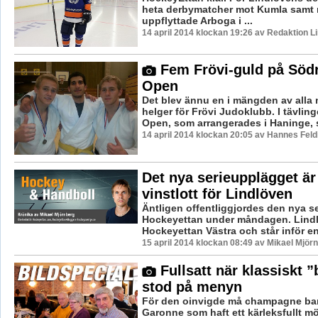
heta derbymatcher mot Kumla samt
uppflyttade Arboga i ...
14 april 2014 klockan 19:26 av Redaktion L
Fem Frövi-guld på Söd
Open
Det blev ännu en i mängden av alla 
helger för Frövi Judoklubb. I tävli
Open, som arrangerades i Haninge, st
14 april 2014 klockan 20:05 av Hannes Feld
Det nya serieupplägget är
vinstlott för Lindlöven
Äntligen offentliggjordes den nya s
Hockeyettan under måndagen. Lindl
Hockeyettan Västra och står inför en 
15 april 2014 klockan 08:49 av Mikael Mjör
Fullsatt när klassiskt 
stod på menyn
För den oinvigde må champagne bar
Garonne som haft ett kärleksfullt m