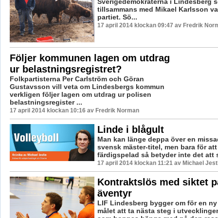
Sverigedemokraterna i Lindesberg s
tillsammans med Mikael Karlsson val
partiet. Sö...
17 april 2014 klockan 09:47 av Fredrik Nor
Följer kommunen lagen om utdrag
ur belastningsregistret?
Folkpartisterna Per Carlström och Göran
Gustavsson vill veta om Lindesbergs kommun
verkligen följer lagen om utdrag ur polisen
belastningsregister ...
17 april 2014 klockan 10:16 av Fredrik Norman
Linde i blågult
Man kan länge deppa över en missa
svensk mäster-titel, men bara för att 
färdigspelad så betyder inte det att s
17 april 2014 klockan 11:21 av Michael Jest
Kontraktslös med siktet på
äventyr
LIF Lindesberg bygger om för en n
målet att ta nästa steg i utvecklinge