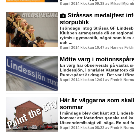
8 april 2014 klockan 09:38 av Mikael Mjörn
Stråssas medaljfest inf
storpublik
I söndags intog Stråssa GF Lindesb
Klubben arrangerade då en regional 
rytmisk gymnastik, något som blev 
och ...
8 april 2014 klockan 10:47 av Hannes Feldi
Mötte varg i motionsspåre
En varg har observerats på västra s
Lindessjön, i området Västantorp d
Runt-spåret är draget. Det var i förra
8 april 2014 klockan 12:01 av Fredrik Norm
Här är väggarna som skall
sommar
I måndags blev det känt att Lindes
kommer att förändras ganska radikal
Utseendemässigt vill säga. En rad fas
9 april 2014 klockan 08:22 av Fredrik Norm