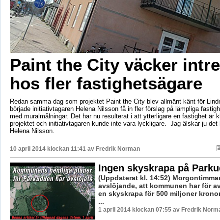
Paint the City väcker intr
hos fler fastighetsägare
Redan samma dag som projektet Paint the City blev allmänt känt för Lind
började initiativtagaren Helena Nilsson få in fler förslag på lämpliga fastig
med muralmålningar. Det har nu resulterat i att ytterligare en fastighet är kl
projektet och initiativtagaren kunde inte vara lyckligare.- Jag älskar ju det 
Helena Nilsson.
10 april 2014 klockan 11:41 av
Fredrik Norman
Ingen skyskrapa på Park
(Uppdaterat kl. 14:52) Morgontimma
avslöjande, att kommunen har för av
en skyskrapa för 500 miljoner krono
...
1 april 2014 klockan 07:55 av Fredrik Norm