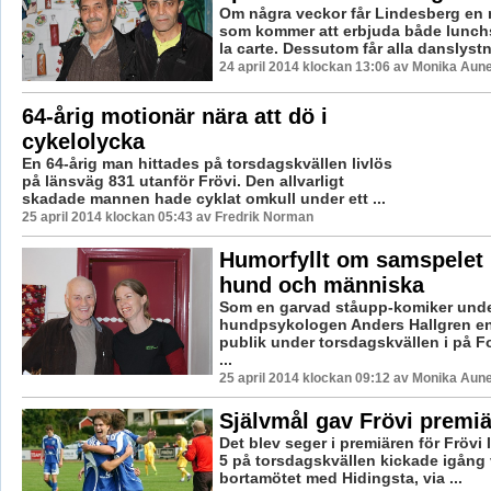
Om några veckor får Lindesberg en 
som kommer att erbjuda både lunch
la carte. Dessutom får alla danslystn
24 april 2014 klockan 13:06 av Monika Aun
64-årig motionär nära att dö i
cykelolycka
En 64-årig man hittades på torsdagskvällen livlös
på länsväg 831 utanför Frövi. Den allvarligt
skadade mannen hade cyklat omkull under ett ...
25 april 2014 klockan 05:43 av Fredrik Norman
Humorfyllt om samspelet
hund och människa
Som en garvad ståupp-komiker unde
hundpsykologen Anders Hallgren en
publik under torsdagskvällen i på F
...
25 april 2014 klockan 09:12 av Monika Aun
Självmål gav Frövi premi
Det blev seger i premiären för Frövi 
5 på torsdagskvällen kickade igång 
bortamötet med Hidingsta, via ...