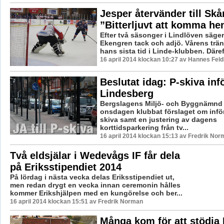
Jesper återvänder till Skå
”Bitterljuvt att komma h
Efter två säsonger i Lindlöven säge
Ekengren tack och adjö. Vårens trän
hans sista tid i Linde-klubben. Däreft
16 april 2014 klockan 10:27 av Hannes Feld
Beslutat idag: P-skiva infö
Lindesberg
Bergslagens Miljö- och Byggnämnd 
onsdagen klubbat förslaget om infö
skiva samt en justering av dagens
korttidsparkering från tv...
16 april 2014 klockan 15:13 av Fredrik Nor
Två eldsjälar i Wedevågs IF får dela
på Eriksstipendiet 2014
På lördag i nästa vecka delas Eriksstipendiet ut,
men redan drygt en vecka innan ceremonin hålles
kommer Erikshjälpen med en kungörelse och ber...
16 april 2014 klockan 15:51 av Fredrik Norman
Många kom för att stödja