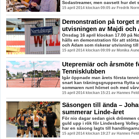
Sodastreamer, men oavsett hur det st
15 april 2014 klockan 09:05 av Fredrik Nor
Demonstration på torget 
utvisningen av Majdi och
Onsdag 16 april klockan 17.00 på Nor
hålls en demonstration för att stött
och Adam som riskerar utvisning till 
15 april 2014 klockan 09:09 av Monika Aun
Utepremiär och årsmöte f
Tennisklubben
Igår öppnade man årets första tenn
snart kan träningsgrupperna flytta
sommaren runt hörnet och med vårvär
15 april 2014 klockan 15:21 av Hannes Feld
Säsongen till ända – Joha
summerar Linde-året
För nio dagar sedan gick drömmen o
guld upp i rök för Lindesberg Volle
har en säsong lagts till handlingarna
15 april 2014 klockan 19:27 av Hannes Feld