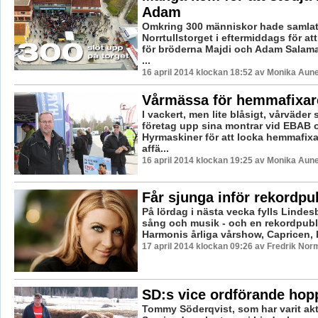
Adam
Omkring 300 människor hade samlat
Norrtullstorget i eftermiddags för att
för bröderna Majdi och Adam Salama
...
16 april 2014 klockan 18:52 av Monika Aun
Vårmässa för hemmafixar
I vackert, men lite blåsigt, vårväder s
företag upp sina montrar vid EBAB 
Hyrmaskiner för att locka hemmafixar
affä...
16 april 2014 klockan 19:25 av Monika Aun
Får sjunga inför rekordpu
På lördag i nästa vecka fylls Lindes
sång och musik - och en rekordpub
Harmonis årliga vårshow, Capricen, h
17 april 2014 klockan 09:26 av Fredrik Nor
SD:s vice ordförande hop
Tommy Söderqvist, som har varit akti