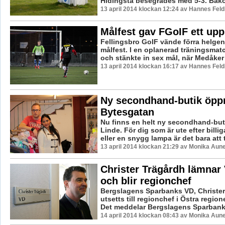
Hidingsta besegrades med 5-3. Bako
13 april 2014 klockan 12:24 av Hannes Feld
Målfest gav FGoIF ett up
Fellingsbro GoIF vände förra helgens 
målfest. I en oplanerad träningsmatc
och stänkte in sex mål, när Medåker 
13 april 2014 klockan 16:17 av Hannes Feld
Ny secondhand-butik öpp
Bytesgatan
Nu finns en helt ny secondhand-butik
Linde. För dig som är ute efter billi
eller en snygg lampa är det bara att tit
13 april 2014 klockan 21:29 av Monika Aun
Christer Trägårdh lämnar
och blir regionchef
Bergslagens Sparbanks VD, Christer
utsetts till regionchef i Östra regio
Det meddelar Bergslagens Sparbank i 
14 april 2014 klockan 08:43 av Monika Aun