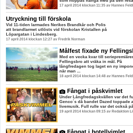
som hoppas hänga med på den resan 
17 april 2014 klockan 11:35 av Hannes Feld
Utryckning till förskola
Vid 11-tiden larmades Nerikes Brandkår och Polis
att brandlarmet utlösts vid förskolan Kristallen på
Löpargatan i Lindesberg.
17 april 2014 klockan 12:27 av Fredrik Norman
Målfest fixade ny Felling
Med en vecka kvar till seriepremiären
Fellingsbro att vräka in mål. På
långfredagen tog laget en ny impon
när man ...
18 april 2014 klockan 14:48 av Hannes Feld
Fångat i påskvimlet
Under Långfredagskvällen var det ful
Genco´s då bandet Dazed toppade 
livemusik. Full rulle var det också på
19 april 2014 klockan 09:15 av Redaktion L
Fångat i hotellvimlet