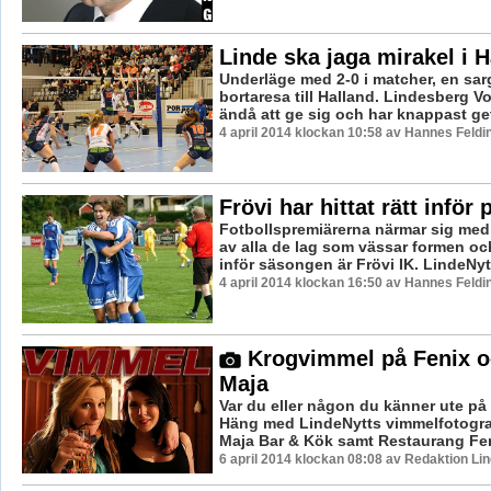
Linde ska jaga mirakel i H
Underläge med 2-0 i matcher, en sa
bortaresa till Halland. Lindesberg Vo
ändå att ge sig och har knappast get
4 april 2014 klockan 10:58 av Hannes Feldi
Frövi har hittat rätt inför
Fotbollspremiärerna närmar sig med 
av alla de lag som vässar formen oc
inför säsongen är Frövi IK. LindeNytt
4 april 2014 klockan 16:50 av Hannes Feldi
Krogvimmel på Fenix o
Maja
Var du eller någon du känner ute på
Häng med LindeNytts vimmelfotogra
Maja Bar & Kök samt Restaurang Feni
6 april 2014 klockan 08:08 av Redaktion Li