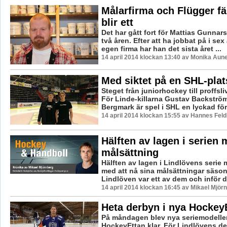
Målarfirma och Flügger fä
blir ett
Det har gått fort för Mattias Gunnar
två åren. Efter att ha jobbat på i sex
egen firma har han det sista året ...
14 april 2014 klockan 13:40 av Monika Aun
Med siktet på en SHL-plat
Steget från juniorhockey till proffsli
För Linde-killarna Gustav Backström
Bergmark är spel i SHL en lyckad för
14 april 2014 klockan 15:55 av Hannes Feld
Hälften av lagen i serien 
målsättning
Hälften av lagen i Lindlövens serie
med att nå sina målsättningar säso
Lindlöven var ett av dem och inför de
14 april 2014 klockan 16:45 av Mikael Mjör
Heta derbyn i nya Hockey
På måndagen blev nya seriemodelle
HockeyEttan klar. För Lindlövens de