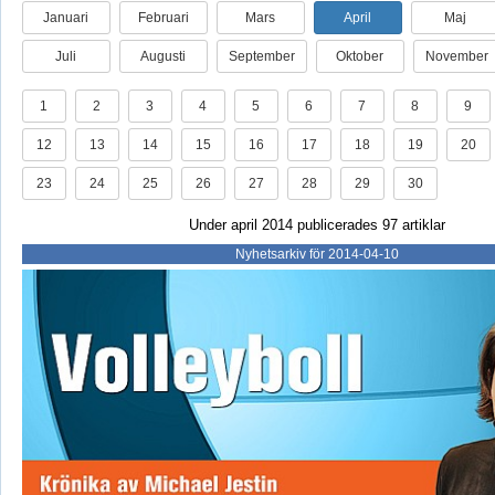
Januari
Februari
Mars
April
Maj
Juli
Augusti
September
Oktober
November
1
2
3
4
5
6
7
8
9
12
13
14
15
16
17
18
19
20
23
24
25
26
27
28
29
30
Under april 2014 publicerades 97 artiklar
Nyhetsarkiv för 2014-04-10