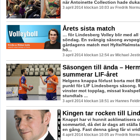
när Antoinette Collection hade dukat u
3 april 2014 klockan 10:03 av Fredrik Norm
Årets sista match
… för Lindesberg Volley blir med all 
söndag. En svängig säsong avspegl
gårdagens match mot Hylte/Halmsta
hö...
3 april 2014 klockan 12:54 av Michael Jesti
Säsongen till ända – Her
summerar LIF-året
Helgens knappa förlust borta mot B
punkt för LIF Lindesbergs säsong. M
vinster mot topplag, missat kvalspel
stundtals ...
3 april 2014 klockan 18:51 av Hannes Feldi
Kingen tar rocken till Lin
Knappt har vi hunnit acklimatisera os
sommartid, då det är dags att ställ
en gång. Fast denna gång får vi vrida 
4 april 2014 klockan 10:05 av Fredrik Norm