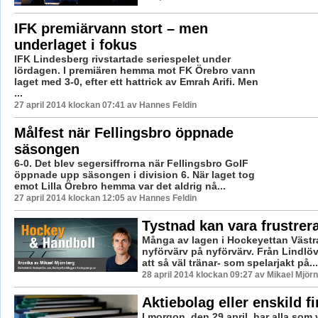
IFK premiärvann stort – men
underlaget i fokus
IFK Lindesberg rivstartade seriespelet under
lördagen. I premiären hemma mot FK Örebro vann
laget med 3-0, efter ett hattrick av Emrah Arifi. Men
...
27 april 2014 klockan 07:41 av Hannes Feldin
Målfest när Fellingsbro öppnade
säsongen
6-0. Det blev segersiffrorna när Fellingsbro GoIF
öppnade upp säsongen i division 6. När laget tog
emot Lilla Örebro hemma var det aldrig nå...
27 april 2014 klockan 12:05 av Hannes Feldin
Tystnad kan vara frustrer
Många av lagen i Hockeyettan Västra
nyförvärv på nyförvärv. Från Lindlöv
att så väl tränar- som spelarjakt på...
28 april 2014 klockan 09:27 av Mikael Mjör
Aktiebolag eller enskild f
I morgon, den 29 april, har alla som v