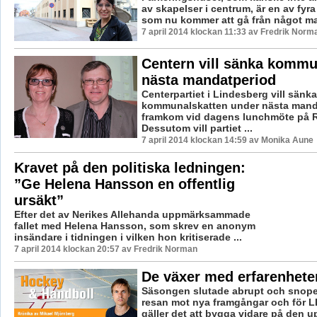
av skapelser i centrum, är en av fyra
som nu kommer att gå från något man 
7 april 2014 klockan 11:33 av Fredrik Norm
Centern vill sänka kommu
nästa mandatperiod
Centerpartiet i Lindesberg vill sänka
kommunalskatten under nästa manda
framkom vid dagens lunchmöte på R
Dessutom vill partiet ...
7 april 2014 klockan 14:59 av Monika Aune
Kravet på den politiska ledningen:
”Ge Helena Hansson en offentlig
ursäkt”
Efter det av Nerikes Allehanda uppmärksammade
fallet med Helena Hansson, som skrev en anonym
insändare i tidningen i vilken hon kritiserade ...
7 april 2014 klockan 20:57 av Fredrik Norman
De växer med erfarenhete
Säsongen slutade abrupt och snopet
resan mot nya framgångar och för L
gäller det att bygga vidare på den u