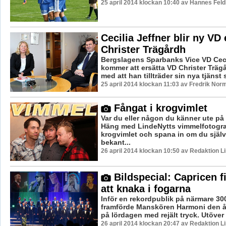
25 april 2014 klockan 10:40 av Hannes Feld
Cecilia Jeffner blir ny VD 
Christer Trägårdh
Bergslagens Sparbanks Vice VD Ceci
kommer att ersätta VD Christer Trä
med att han tillträder sin nya tjänst 
25 april 2014 klockan 11:03 av Fredrik Nor
Fångat i krogvimlet
Var du eller någon du känner ute på
Häng med LindeNytts vimmelfotograf
krogvimlet och spana in om du själv
bekant...
26 april 2014 klockan 10:50 av Redaktion L
Bildspecial: Capricen f
att knaka i fogarna
Inför en rekordpublik på närmare 30
framförde Manskören Harmoni den å
på lördagen med rejält tryck. Utöver 
26 april 2014 klockan 20:47 av Redaktion L