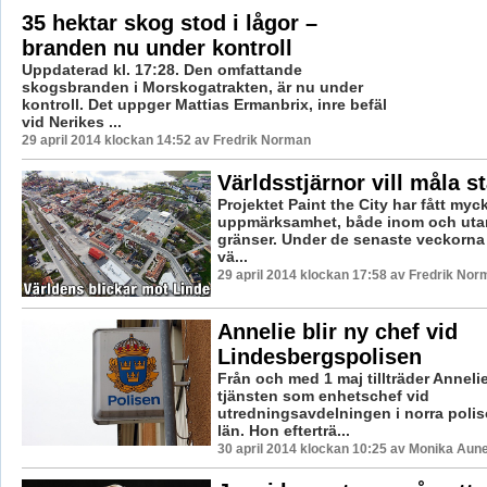
35 hektar skog stod i lågor –
branden nu under kontroll
Uppdaterad kl. 17:28. Den omfattande
skogsbranden i Morskogatrakten, är nu under
kontroll. Det uppger Mattias Ermanbrix, inre befäl
vid Nerikes ...
29 april 2014 klockan 14:52 av Fredrik Norman
Världsstjärnor vill måla s
Projektet Paint the City har fått myck
uppmärksamhet, både inom och utan
gränser. Under de senaste veckorna 
vä...
29 april 2014 klockan 17:58 av Fredrik Nor
Annelie blir ny chef vid
Lindesbergspolisen
Från och med 1 maj tillträder Anneli
tjänsten som enhetschef vid
utredningsavdelningen i norra poli
län. Hon efterträ...
30 april 2014 klockan 10:25 av Monika Aun