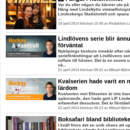
Var du eller någon du känner ute på
Häng med LindeNytts vimmelfotograf 
Lindesbergs Stadshotell och spana 
...
19 april 2014 klockan 15:40 av Redaktion L
Lindlövens serie blir ännu
förväntat
Nyköpings konkurs innebär efter nå
serieförändringar att Lindlövens ser
tuffare till hösten. Det är en enorm
vä...
21 april 2014 klockan 09:22 av Mikael Mjör
Kvalserien hade varit en n
lärdom
Kvalserien mot Elitserien är inte ba
spännande, den hade gett LIF Linde
erfarenhet dessutom. Det är förståeli
22 april 2014 klockan 08:23 av Mikael Mjör
Boksafari bland bibliote
I kväll finns det en unik chans att 
bibliotekets gömda boksamlingar m