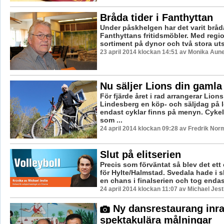
Bråda tider i Fanthyttan
Under påskhelgen har det varit bråda
Fanthyttans fritidsmöbler. Med regi
sortiment på dynor och två stora utst
23 april 2014 klockan 14:51 av Monika Aun
Nu säljer Lions din gamla
För fjärde året i rad arrangerar Lion
Lindesberg en köp- och säljdag på 
endast cyklar finns på menyn. Cyke
som ...
24 april 2014 klockan 09:28 av Fredrik Nor
Slut på elitserien
Precis som förväntat så blev det ett
för Hylte/Halmstad. Svedala hade i s
en chans i finalserien och tog endast 
24 april 2014 klockan 11:07 av Michael Jest
Ny dansrestaurang in
spektakulära målningar