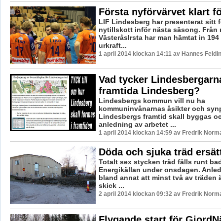
Första nyförvärvet klart fö
LIF Lindesberg har presenterat sitt 
nytillskott inför nästa säsong. Från 
VästeråsIrsta har man hämtat in 194
urkraft...
1 april 2014 klockan 14:11 av Hannes Feldi
Vad tycker Lindesbergarn
framtida Lindesberg?
Lindesbergs kommun vill nu ha
kommuninvånarnas åsikter och synp
Lindesbergs framtid skall byggas o
anledning av arbetet ...
1 april 2014 klockan 14:59 av Fredrik Norm
Döda och sjuka träd ersät
Totalt sex stycken träd fälls runt b
Energikällan under onsdagen. Anled
bland annat att minst två av träden ä
skick ...
2 april 2014 klockan 09:32 av Fredrik Norm
Flygande start för GjordN