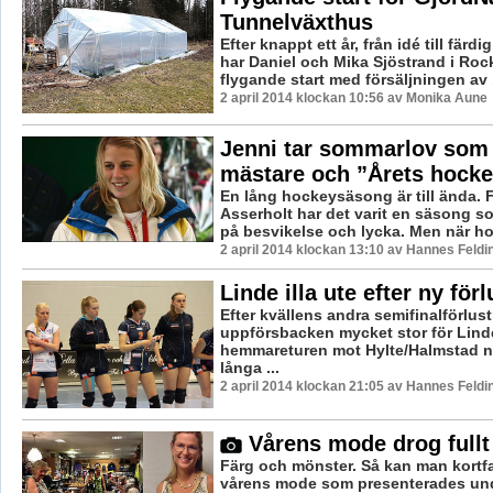
Tunnelväxthus
Efter knappt ett år, från idé till färd
har Daniel och Mika Sjöstrand i Roc
flygande start med försäljningen av .
2 april 2014 klockan 10:56 av Monika Aune
Jenni tar sommarlov som
mästare och ”Årets hocke
En lång hockeysäsong är till ända. 
Asserholt har det varit en säsong s
på besvikelse och lycka. Men när hon
2 april 2014 klockan 13:10 av Hannes Feldi
Linde illa ute efter ny förl
Efter kvällens andra semifinalförlust
uppförsbacken mycket stor för Linde
hemmareturen mot Hylte/Halmstad n
långa ...
2 april 2014 klockan 21:05 av Hannes Feldi
Vårens mode drog fullt
Färg och mönster. Så kan man kortfa
vårens mode som presenterades und