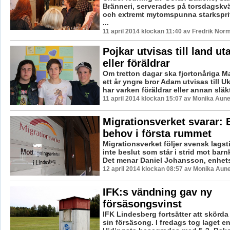
Bränneri, serverades på torsdagskv
och extremt mytomspunna starksprit
...
11 april 2014 klockan 11:40 av Fredrik Nor
Pojkar utvisas till land ut
eller föräldrar
Om tretton dagar ska fjortonåriga M
ett år yngre bror Adam utvisas till U
har varken föräldrar eller annan släkt 
11 april 2014 klockan 15:07 av Monika Aun
Migrationsverket svarar:
behov i första rummet
Migrationsverket följer svensk lagsti
inte beslut som står i strid mot bar
Det menar Daniel Johansson, enhetsc
12 april 2014 klockan 08:57 av Monika Aun
IFK:s vändning gav ny
försäsongsvinst
IFK Lindesberg fortsätter att skörd
sin försäsong. I fredags tog laget en