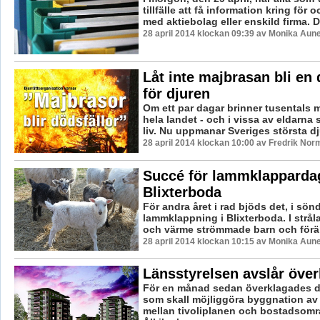
tillfälle att få information kring för 
med aktiebolag eller enskild firma. De
28 april 2014 klockan 09:39 av Monika Aun
Låt inte majbrasan bli en 
för djuren
Om ett par dagar brinner tusentals 
hela landet - och i vissa av eldarna
liv. Nu uppmanar Sveriges största dju
28 april 2014 klockan 10:00 av Fredrik Nor
Succé för lammklappardag
Blixterboda
För andra året i rad bjöds det, i sön
lammklappning i Blixterboda. I strå
och värme strömmade barn och föräldr
28 april 2014 klockan 10:15 av Monika Aun
Länsstyrelsen avslår öve
För en månad sedan överklagades d
som skall möjliggöra byggnation av
mellan tivoliplanen och bostadsomr