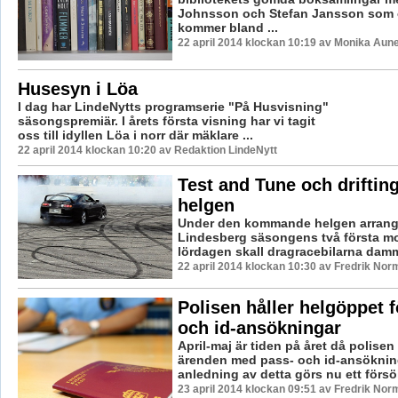
Johnsson och Stefan Jansson som c
kommer bland ...
22 april 2014 klockan 10:19 av Monika Aun
Husesyn i Löa
I dag har LindeNytts programserie "På Husvisning"
säsongspremiär. I årets första visning har vi tagit
oss till idyllen Löa i norr där mäklare ...
22 april 2014 klockan 10:20 av Redaktion LindeNytt
Test and Tune och drifting
helgen
Under den kommande helgen arrang
Lindesberg säsongens två första mo
lördagen skall dragracebilarna damma
22 april 2014 klockan 10:30 av Fredrik Nor
Polisen håller helgöppet f
och id-ansökningar
April-maj är tiden på året då polisen h
ärenden med pass- och id-ansöknin
anledning av detta görs nu ett försök 
23 april 2014 klockan 09:51 av Fredrik Nor