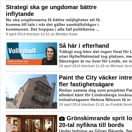
Strategi ska ge ungdomar bättre
inflytande
Nu ska ungdomarna få bättre möjligheter att få
komma till tals i när det gäller samhällsfrågor i
kommunen. Det hoppas i alla fall politikerna ...
9 april 2014 klockan 12:51 av Monika Aune
Så här i efterhand
Tråkigt nog blev det ingen final för 
utan Hylte/Halmstad tog platsen, med 
Säsongen är nu över för Linde, en s
10 april 2014 klockan 11:20 av Michael Jest
Paint the City väcker intr
fler fastighetsägare
Redan samma dag som projektet Pain
allmänt känt för Lindesbergs invåna
initiativtagaren Helena Nilsson få in f
10 april 2014 klockan 11:41 av Fredrik Nor
Grönskimrande sprit lo
20-tal nyfikna till bords
Under ledning av Göran Bäuerle, Sa