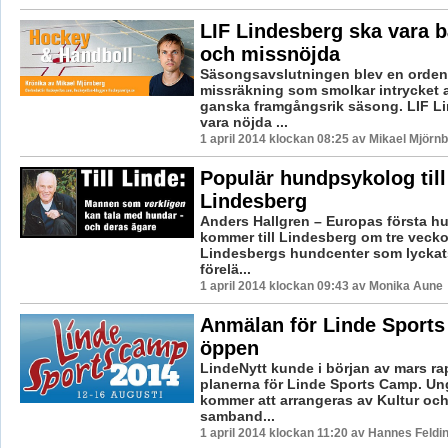
LIF Lindesberg ska vara 
och missnöjda
Säsongsavslutningen blev en ordent
missräkning som smolkar intrycket 
ganska framgångsrik säsong. LIF L
vara nöjda ...
1 april 2014 klockan 08:25 av Mikael Mjörn
Populär hundpsykolog till
Lindesberg
Anders Hallgren – Europas första 
kommer till Lindesberg om tre veckor
Lindesbergs hundcenter som lyckat
förelä...
1 april 2014 klockan 09:43 av Monika Aune
Anmälan för Linde Sport
öppen
LindeNytt kunde i början av mars ra
planerna för Linde Sports Camp. 
kommer att arrangeras av Kultur och 
samband...
1 april 2014 klockan 11:20 av Hannes Feldi