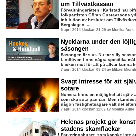
om Tillväxtkassan
Förvaltningsrätten i Karlstad har bifa
folkpartisten Göran Gustavssons y
inhibition av beslutet om Tillväxtka
Bergslagen. ...
6 april 2014 klockan 21:29 av Monika Aune
Nycklarna under den löjli
säsongen
Säsongen är slut. Nu tar silly season
Lindlöven finns några specifika mål a
blicken mot för att på allvar kunna 
7 april 2014 klockan 09:24 av Mikael Mjörn
Svagt intresse för att själ
sotare
Numera finns en möjlighet att själv a
som ska sota pannan. Men i Lindesb
någon fastighetsägare valt det alterna
7 april 2014 klockan 11:09 av Monika Aune
Helenas projekt gör konst
stadens skamfläckar
Parkeringshuset, som kanske inte är