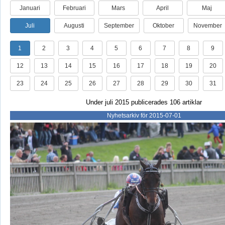
Januari
Februari
Mars
April
Maj
Juli
Augusti
September
Oktober
November
1
2
3
4
5
6
7
8
9
12
13
14
15
16
17
18
19
20
23
24
25
26
27
28
29
30
31
Under juli 2015 publicerades 106 artiklar
Nyhetsarkiv för 2015-07-01