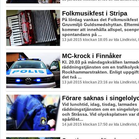
Folkmusikfest i Stripa
På lördag vankas det Folkmusikfest 
Gruvmiljö Guldsmedshyttan. Efterm
kommer att innehålla allspel, scenp
spontandans på ...
13 juli 2015 klockan 18:05 av Ida Lindkvist,
MC-krock i Finnåker
Kl. 20.03 på måndagskvällen larmad
räddningstjänsten om en trafikolyck
Rockhammarstrakten. Enligt uppgift 
det två ...
13 juli 2015 klockan 23:16 av Ida Lindkvist,
Förare saknas i singeloly
Vid lunchtid, idag, tisdag, larmades
räddningstjänsten om en singelolyc
och Stråssa. Vid olycksplatsen var 
spårlöst...
14 juli 2015 klockan 17:50 av Ida Lindkvist,