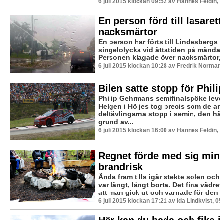
6 juli 2015 klockan 09:52 av Hannes Feldin,
En person förd till lasare
nacksmärtor
En person har förts till Lindesbergs 
singelolycka vid åttatiden på månd
Personen klagade över nacksmärtor, 
6 juli 2015 klockan 10:28 av Fredrik Norman
Bilen satte stopp för Phili
Philip Gehrmans semifinalspöke leve
Helgen i Höljes tog precis som de a
deltävlingarna stopp i semin, den h
grund av...
6 juli 2015 klockan 16:00 av Hannes Feldin,
Regnet förde med sig mi
brandrisk
Ända fram tills igår stekte solen oc
var långt, långt borta. Det fina vädre
att man gick ut och varnade för den .
6 juli 2015 klockan 17:21 av Ida Lindkvist, 
Här kan du bada och fika