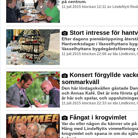
på centrum.
11 juli 2015 klockan 12:11 av LindeNytt Red
Stort intresse för hant
Efter dagens premiäröppning återstå
Hantverksdagar i Vasselhyttans byg
Vasselhyttans bygdegårdsförening so
11 juli 2015 klockan 22:06 av Ida Lindkvist,
Konsert förgyllde vack
sommarkväll
Den här lördagskvällen gästade Dan
och Annas Kafé. Det är inte första
är här och spelar, och uppslutningen
11 juli 2015 klockan 22:33 av Ida Lindkvist,
Fångat i krogvimlet
Var du eller någon du känner ute på
Häng med LindeNytts vimmelfotograf
krogvimlet och spana in om du själv