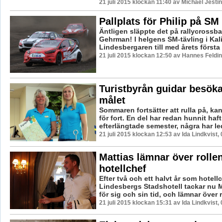
21 juli 2015 klockan 11:40 av Michael Jesti
Pallplats för Philip på SM
Äntligen släppte det på rallycrossba
Gehrman! I helgens SM-tävling i Kal
Lindesbergaren till med årets första p
21 juli 2015 klockan 12:50 av Hannes Feldin
Turistbyrån guidar besökar
målet
Sommaren fortsätter att rulla på, kan
för fort. En del har redan hunnit haft
efterlängtade semester, några har ledi
21 juli 2015 klockan 12:53 av Ida Lindkvist,
Mattias lämnar över roll
hotellchef
Efter två och ett halvt år som hotell
Lindesbergs Stadshotell tackar nu M
för sig och sin tid, och lämnar över rol
21 juli 2015 klockan 15:31 av Ida Lindkvist,