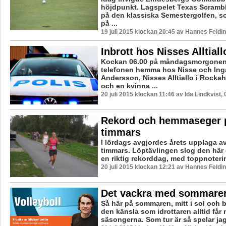
höjdpunkt. Lagspelet Texas Scramble
på den klassiska Semestergolfen, so
på ...
19 juli 2015 klockan 20:45 av Hannes Feldin
Inbrott hos Nisses Alltiall
Kockan 06.00 på måndagsmorgonen
telefonen hemma hos Nisse och Inga
Andersson, Nisses Alltiallo i Rocka
och en kvinna ...
20 juli 2015 klockan 11:46 av Ida Lindkvist,
Rekord och hemmaseger p
timmars
I lördags avgjordes årets upplaga av
timmars. Löptävlingen slog den här 
en riktig rekorddag, med toppnoterin
20 juli 2015 klockan 12:21 av Hannes Feldin
Det vackra med sommare
Så här på sommaren, mitt i sol och b
den känsla som idrottaren alltid får 
säsongerna. Som tur är så spelar jag 