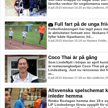
lärorika veckor för ungdomarna vars 
8 juli 2015 klockan 14:25 av Ida Lindkvist, 
Full fart på de unga fri
Fotbollssäsongen har tagit paus men
är aktiviteten fortsatt stor. Veckans f
fyller både löparbanor, hö...
8 juli 2015 klockan 15:19 av Hannes Feldin,
Coco Thai är på gång
Som LindeNytt i början av april kun
är restaurangkedjan Coco Thai på g
Lindesberg. Just nu renoveras det för
m...
8 juli 2015 klockan 17:28 av Ida Lindkvist, 
Allsvenska spelschemat kl
inleder hemma
Rimbo Roslagen hemma den 19:e sep
LIF Lindesbergs första uppgift för 