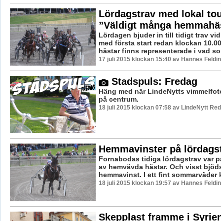
Lördagstrav med lokal to
”Väldigt många hemmahä
Lördagen bjuder in till tidigt trav v
med första start redan klockan 10.0
hästar finns representerade i vad som
17 juli 2015 klockan 15:40 av Hannes Feldin
Stadspuls: Fredag
Häng med när LindeNytts vimmelfoto
på centrum.
18 juli 2015 klockan 07:58 av LindeNytt Red
Hemmavinster på lördagst
Fornabodas tidiga lördagstrav var på
av hemvävda hästar. Och visst bjöd
hemmavinst. I ett fint sommarväder 
18 juli 2015 klockan 19:57 av Hannes Feldin
Skepplast framme i Syrie