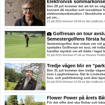
Elektronisk sommarkonse
Den 29 juli kommer det att bli en n
konsert då musiker och tonsättare f
elektronmusikstudion i Stockholm n
på sin...
21 juli 2015 klockan 18:59 av Ida Lindkvist,
Golfresan on tour avsl
Semestergolfens första h
Semestergolfen drar vidare ute vid g
spelades Golfresan en tour, ett två
handlar mycket om att båda i laget bid
22 juli 2015 klockan 07:44 av Hannes Feldin
Tredje vågen blir en ”park
Den 31 juli kommer den tredje vågen 
över Loppholmarna. Det är Lindesbe
hus- och parkförening som åter bjuder 
22 juli 2015 klockan 12:56 av Ida Lindkvist,
Flower Power på årets Bå
För det elfte året ska flottar och bå