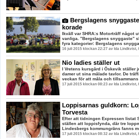
Bergslagens snyggaste
korade
Ikväll var SHRA:s Motorträff något u
vanliga. ”Bergslagens snyggaste” sk
fyra kategorier: Bergslagens snyggast
16 juli 2015 klockan 22:27 av Ida Lindkvist,
Nio ladies ställer ut
I Vretens kursgård i Öskevik ställer 
damer ut sina målade tavlor. De träf
veckan för att måla och tillsammans 
17 juli 2015 klockan 08:23 av Ida Lindkvist,
Loppisarnas guldkorn: Lo
Torvesta
Efter att tidningen Expressen listat
ställen att loppisfynda, där tre lop
Lindesbergs kommungräns fanns med
17 juli 2015 klockan 08:32 av Ida Lindkvist,