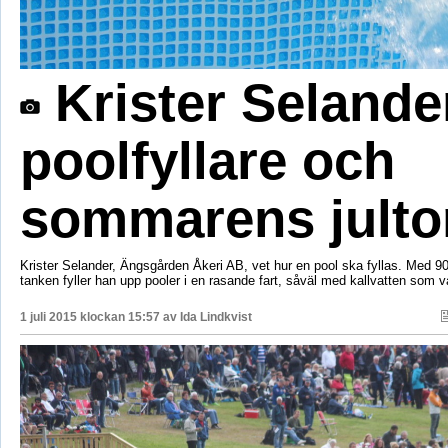
Krister Selande
poolfyllare och
sommarens jult
Krister Selander, Ängsgården Åkeri AB, vet hur en pool ska fyllas. Med 900
tanken fyller han upp pooler i en rasande fart, såväl med kallvatten som 
1 juli 2015 klockan 15:57 av
Ida Lindkvist