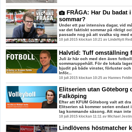
FRÅGA: Har Du badat i 
sommar?
Under ett par intensiva dagar, vid m
var det faktiskt sommar på riktigt 
passade nog på att svalka sig med et
10 juli 2015 klockan 10:21 av LindeNytt Red
Halvtid: Tuff omställning
Juli är här och med den även fotbol
sommaruppehåll. För de lokala lage
bjudit på både vinster, förluster och
Inför...
10 juli 2015 klockan 10:25 av Hannes Feldin
Elitserien utan Göteborg
Falköping
Efter att KFUM Göteborg valt att dra 
Elitserien så kommer serien endast 
lag kommande säsong. Att man inte tog 
10 juli 2015 klockan 11:11 av Michael Jesti
Lindlövens höstmatcher k