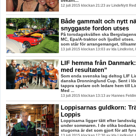
bekant...
12 juli 2015 klockan 21:23 av LindeNytt Red
Både gammalt och nytt nä
snyggaste fordon utses
På torsdagskvällen ska Bergslagens
MC, Epa/A-traktor och ljudbil utses.
som står för arrangemanget, tillsam
13 juli 2015 klockan 13:03 av Ida Lindkvist,
LIF hemma från Danmark:
med resultaten”
Som enda svenska lag deltog LIF Li
danska Dronninglund Cup. Sent i l
tappra spelare och ledare hem till L
Med ...
13 juli 2015 klockan 13:13 av Hannes Feldin
Loppisarnas guldkorn: Tr
Loppis
Loppisarna ligger tätt efter landsvä
under sommaren. I de olika bodarna
stugorna är det som gjort för att fynd
13 juli 2015 klockan 17:30 av Ida Lindkvist,