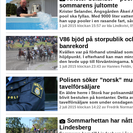
sommarens jultomte
Krister Selander, Ängsgården Åkeri 
pool ska fyllas. Med 9000 liter vatten
han upp pooler i en rasande fart, såvä
1 juli 2015 klockan 15:57 av Ida Lindkvist, 
V86 bjöd på storpublik oc
banrekord
Kvällen var på förhand utmålad som
höjdpunkt. I efterhand kan man mins
den levde upp till förväntningarna. M
1 juli 2015 klockan 23:43 av Hannes Feldin,
Polisen söker ”norsk” mu
tavelförsäljare
En äldre herre i Storå har polisanmäl
blivit bestulen på kontanter. Detta a
tavelförsäljare som under onsdagen 
2 juli 2015 klockan 14:22 av Fredrik Norman
Sommarhettan har nått
Lindesberg