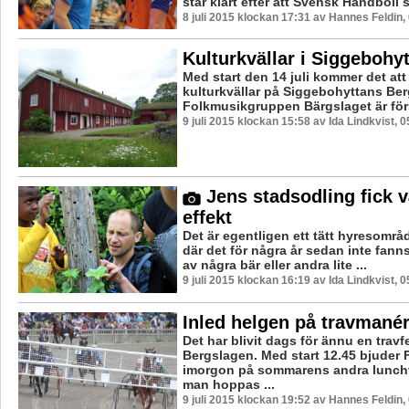
står klart efter att Svensk Handboll s
8 juli 2015 klockan 17:31 av Hannes Feldin,
Kulturkvällar i Siggebohy
Med start den 14 juli kommer det att 
kulturkvällar på Siggebohyttans Be
Folkmusikgruppen Bärgslaget är först
9 juli 2015 klockan 15:58 av Ida Lindkvist, 
Jens stadsodling fick 
effekt
Det är egentligen ett tätt hyresomr
där det för några år sedan inte fann
av några bär eller andra lite ...
9 juli 2015 klockan 16:19 av Ida Lindkvist, 
Inled helgen på travmané
Det har blivit dags för ännu en travfe
Bergslagen. Med start 12.45 bjuder
imorgon på sommarens andra luncht
man hoppas ...
9 juli 2015 klockan 19:52 av Hannes Feldin,