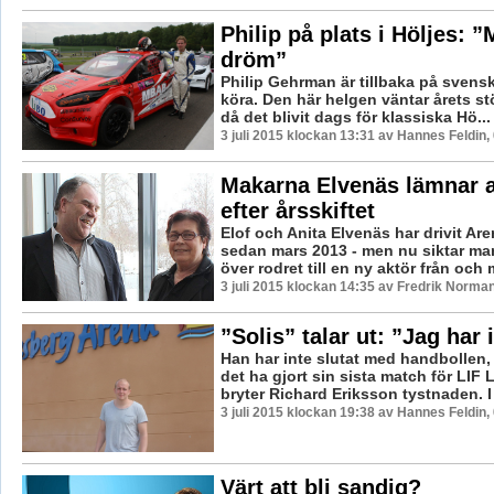
Philip på plats i Höljes: ”
dröm”
Philip Gehrman är tillbaka på svensk
köra. Den här helgen väntar årets stö
då det blivit dags för klassiska Hö...
3 juli 2015 klockan 13:31 av Hannes Feldin,
Makarna Elvenäs lämnar 
efter årsskiftet
Elof och Anita Elvenäs har drivit Ar
sedan mars 2013 - men nu siktar ma
över rodret till en ny aktör från och 
3 juli 2015 klockan 14:35 av Fredrik Norman
”Solis” talar ut: ”Jag har 
Han har inte slutat med handbollen,
det ha gjort sin sista match för LIF
bryter Richard Eriksson tystnaden. I 
3 juli 2015 klockan 19:38 av Hannes Feldin,
Värt att bli sandig?