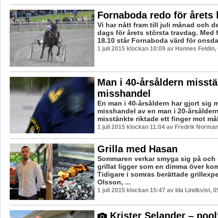
Fornaboda redo för årets
Vi har nått fram till juli månad och de
dags för årets största travdag. Med f
18.10 står Fornaboda värd för onsda
1 juli 2015 klockan 10:09 av Hannes Feldin,
Man i 40-årsåldern misstä
misshandel
En man i 40-årsåldern har gjort sig 
misshandel av en man i 20-årsålder
misstänkte riktade ett finger mot mål
1 juli 2015 klockan 11:04 av Fredrik Norman
Grilla med Hasan
Sommaren verkar smyga sig på och 
grillat ligger som en dimma över k
Tidigare i somras berättade grillexp
Olsson, ...
1 juli 2015 klockan 15:47 av Ida Lindkvist, 
Krister Selander – pool