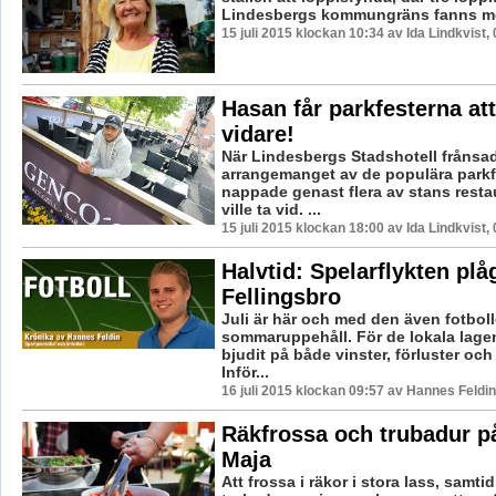
Lindesbergs kommungräns fanns med
15 juli 2015 klockan 10:34 av Ida Lindkvist,
Hasan får parkfesterna att
vidare!
När Lindesbergs Stadshotell frånsa
arrangemanget av de populära parkf
nappade genast flera av stans rest
ville ta vid. ...
15 juli 2015 klockan 18:00 av Ida Lindkvist,
Halvtid: Spelarflykten plå
Fellingsbro
Juli är här och med den även fotbol
sommaruppehåll. För de lokala lage
bjudit på både vinster, förluster och
Inför...
16 juli 2015 klockan 09:57 av Hannes Feldin
Räkfrossa och trubadur p
Maja
Att frossa i räkor i stora lass, samti