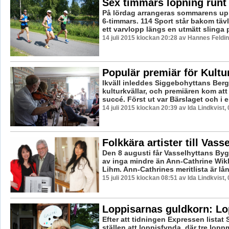
Sex timmars löpning runt
På lördag arrangeras sommarens up
6-timmars. 114 Sport står bakom täv
ett varvlopp längs en utmätt slinga p
14 juli 2015 klockan 20:28 av Hannes Feldin
Populär premiär för Kultu
Ikväll inleddes Siggebohyttans Be
kulturkvällar, och premiären kom att b
succé. Först ut var Bärslaget och i en
14 juli 2015 klockan 20:39 av Ida Lindkvist,
Folkkära artister till Vass
Den 8 augusti får Vasselhyttans By
av inga mindre än Ann-Cathrine Wik
Lihm. Ann-Cathrines meritlista är lån
15 juli 2015 klockan 08:51 av Ida Lindkvist,
Loppisarnas guldkorn: Lo
Efter att tidningen Expressen listat
ställen att loppisfynda, där tre lop