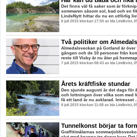
Det finns väl få saker som är förkn
sommaren såsom sol, bad och en fi
LindeNytt hittar du nu en utförlig lis
6 juli 2015 klockan 17:50 av Ida Lindkvist, 
Två politiker om Almedal
Almedalsveckan på Gotland är över 
gången och de 10 personer från k
reste till Visby är nu åter på hemmapl
7 juli 2015 klockan 08:43 av Ida Lindkvist, 
Årets kräftfiske stundar
Den sjunde augusti är det dags för år
och lottningen över vilka som med li
få ett land är nu avklarad. Intresset ..
8 juli 2015 klockan 11:08 av Ida Lindkvist, 
Tunnelkonst börjar ta for
Graffitimålarnas sommarjobbsveckor 
slut med knappa tre dagar kvar. Det h