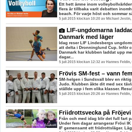
Ett hett ämne inom volleybollvärlde
flera år tillbaka varit debatten inom
beach. För varje höst och sommar så
5 juli 2015 klockan 10:20 av Michael Jestin
LIF-ungdomarna laddad
Danmark med läger
Idag reser LIF Lindesbergs ungdoms
att delta i Dronninglund Cup. Inför c
Danmark har klubben laddat upp med
dagar...
5 juli 2015 klockan 12:32 av Hannes Feldin,
Frövis SM-fest – vann fe
SM-helgen i Sundsvall blev en riktig
Judo. Klubben åkte dit med sex täv
ställde upp i fem olika klasser. Resul
5 juli 2015 klockan 20:26 av Hannes Feldin,
Friidrottsvecka på Fröjevi
Från och med idag blir det full fart på
Under fem dagar arrangerar Frövi I
IF gemensamt ett friidrottsläger. Lägr