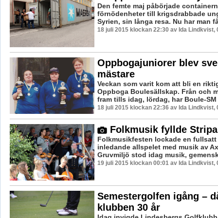
Den femte maj påbörjade containern,
förnödenheter till krigsdrabbade ung
Syrien, sin långa resa. Nu har man få
18 juli 2015 klockan 22:30 av Ida Lindkvist,
Oppbogajuniorer blev sv
mästare
Veckan som varit kom att bli en rikt
Oppboga Boulesällskap. Från och 
fram tills idag, lördag, har Boule-SM i
18 juli 2015 klockan 22:36 av Ida Lindkvist,
Folkmusik fyllde Stripa
Folkmusikfesten lockade en fullsatt p
inledande allspelet med musik av Axe
Gruvmiljö stod idag musik, gemensk
19 juli 2015 klockan 00:01 av Ida Lindkvist,
Semestergolfen igång – då
klubben 30 år
Idag invigde Lindesbergs Golfklubb