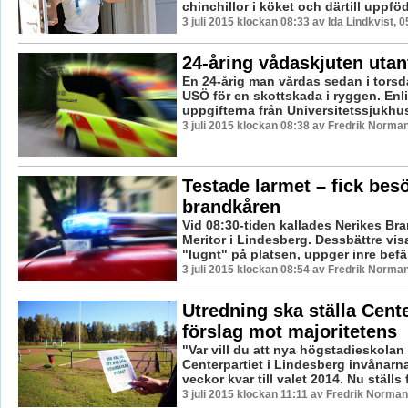
chinchillor i köket och därtill uppföd
3 juli 2015 klockan 08:33 av Ida Lindkvist, 
24-åring vådaskjuten utan
En 24-årig man vårdas sedan i torsd
USÖ för en skottskada i ryggen. Enl
uppgifterna från Universitetssjukhuse
3 juli 2015 klockan 08:38 av Fredrik Norman
Testade larmet – fick bes
brandkåren
Vid 08:30-tiden kallades Nerikes Bran
Meritor i Lindesberg. Dessbättre vis
"lugnt" på platsen, uppger inre befäl.
3 juli 2015 klockan 08:54 av Fredrik Norman
Utredning ska ställa Cent
förslag mot majoritetens
"Var vill du att nya högstadieskola
Centerpartiet i Lindesberg invånarn
veckor kvar till valet 2014. Nu ställs f
3 juli 2015 klockan 11:11 av Fredrik Norman