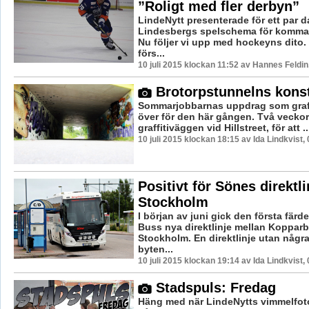
”Roligt med fler derbyn”
LindeNytt presenterade för ett par 
Lindesbergs spelschema för komma
Nu följer vi upp med hockeyns dito
förs...
10 juli 2015 klockan 11:52 av Hannes Feldin
Brotorpstunnelns konst
Sommarjobbarnas uppdrag som graff
över för den här gången. Två vecko
graffitiväggen vid Hillstreet, för att ..
10 juli 2015 klockan 18:15 av Ida Lindkvist,
Positivt för Sönes direktlin
Stockholm
I början av juni gick den första fär
Buss nya direktlinje mellan Koppar
Stockholm. En direktlinje utan några
byten...
10 juli 2015 klockan 19:14 av Ida Lindkvist,
Stadspuls: Fredag
Häng med när LindeNytts vimmelfoto