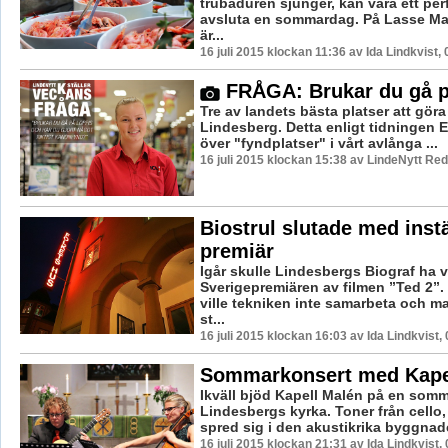
trubaduren sjunger, kan vara ett perf
avsluta en sommardag. På Lasse Ma
är...
16 juli 2015 klockan 11:36 av Ida Lindkvist,
FRÅGA: Brukar du gå p
Tre av landets bästa platser att göra
Lindesberg. Detta enligt tidningen 
över "fyndplatser" i vårt avlånga ...
16 juli 2015 klockan 15:38 av LindeNytt Red
Biostrul slutade med instä
premiär
Igår skulle Lindesbergs Biograf ha v
Sverigepremiären av filmen ”Ted 2”. 
ville tekniken inte samarbeta och m
st...
16 juli 2015 klockan 16:03 av Ida Lindkvist,
Sommarkonsert med Kape
Ikväll bjöd Kapell Malén på en somm
Lindesbergs kyrka. Toner från cello, 
spred sig i den akustikrika byggnade
16 juli 2015 klockan 21:31 av Ida Lindkvist,