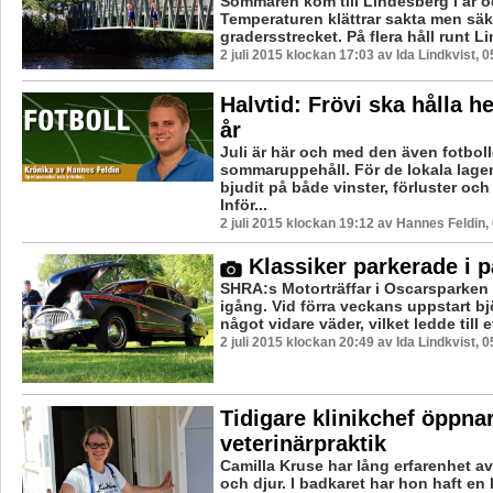
Sommaren kom till Lindesberg i år o
Temperaturen klättrar sakta men säk
gradersstrecket. På flera håll runt Li
2 juli 2015 klockan 17:03 av Ida Lindkvist, 
Halvtid: Frövi ska hålla h
år
Juli är här och med den även fotbol
sommaruppehåll. För de lokala lage
bjudit på både vinster, förluster och
Inför...
2 juli 2015 klockan 19:12 av Hannes Feldin,
Klassiker parkerade i 
SHRA:s Motorträffar i Oscarsparken 
igång. Vid förra veckans uppstart bj
något vidare väder, vilket ledde till et
2 juli 2015 klockan 20:49 av Ida Lindkvist, 
Tidigare klinikchef öppna
veterinärpraktik
Camilla Kruse har lång erfarenhet av
och djur. I badkaret har hon haft en 