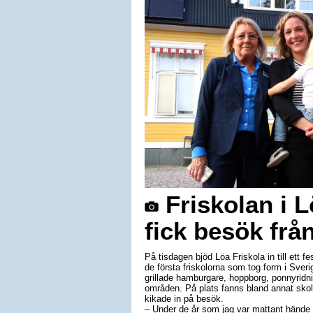
Friskolan i L
fick besök frå
På tisdagen bjöd Löa Friskola in till ett f
de första friskolorna som tog form i Sver
grillade hamburgare, hoppborg, ponnyridn
områden. På plats fanns bland annat skol
kikade in på besök.
– Under de år som jag var mattant hände 