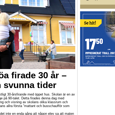
öa firade 30 år –
n svunna tider
estligt 30-årsfirande med öppet hus. Skolan är en av
ige på 90-talet. Detta firades denna dag med
ing och visning av skolans olika klassrum och
ans allra första ”mattant och busschaufför som
det inte en enda gång att någon elev sa att maten