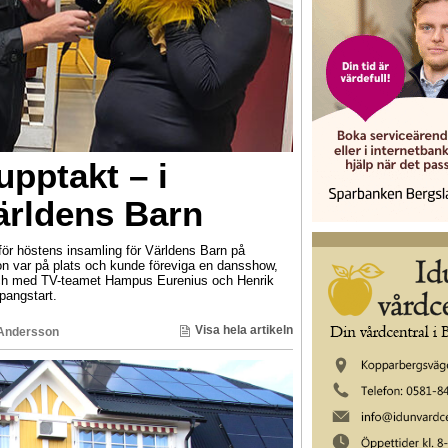
upptakt – i
ärldens Barn
för höstens insamling för Världens Barn på
ion var på plats och kunde föreviga en dansshow,
 och med TV-teamet Hampus Eurenius och Henrik
pangstart.
Visa hela artikeln
Andersson