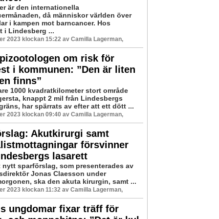
r är den internationella
ermånaden, då människor världen över
lar i kampen mot barncancer. Hos
t i Lindesberg ...
er 2023 klockan 15:22 av Camilla Lagerman,
pizootologen om risk för
st i kommunen: ”Den är liten
en finns”
are 1000 kvadratkilometer stort område
gersta, knappt 2 mil från Lindesbergs
ns, har spärrats av efter att ett dött ...
er 2023 klockan 09:40 av Camilla Lagerman,
örslag: Akutkirurgi samt
listmottagningar försvinner
indesbergs lasarett
tt nytt sparförslag, som presenterades av
sdirektör Jonas Claesson under
orgonen, ska den akuta kirurgin, samt ...
r 2023 klockan 11:32 av Camilla Lagerman,
 ungdomar fixar träff för