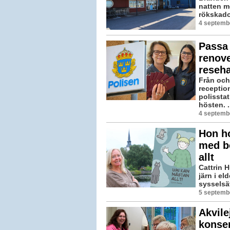
natten m
rökskador
4 septemb
Passa 
renove
reseha
Från och
receptio
polissta
hösten. .
4 septemb
Hon h
med b
allt
Cattrin 
järn i el
sysselsä
5 septembe
Akvile
konse