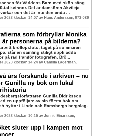
ls scenen för Världens Barn med skön sång
20-tal kvinnor. Det är damkören Akvileja
erkar och det är inte den enda ...
er 2023 klockan 14:07 av Hans Andersson, 073-086
afierna som förbryllar Monika
a är personerna på bilderna?
artvitt bröllopsfoto, taget på sommaren
pa, står en samling stiligt uppklädda
 på rad framför fotografen. Brö...
er 2023 klockan 14:24 av Camilla Lagerman,
två års forskande i arkiven – nu
r Gunilla ny bok om lokal
rihistoria
ndesbergsförfattaren Gunilla Didriksson
med en uppföljare av sin första bok om
ch hyttor i Linde och Ramsbergs bergslag.
r 2023 klockan 10:15 av Jennie Einarsson,
öket sluter upp i kampen mot
ancer