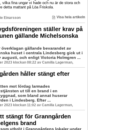
a, vilka fina ungar vi hade och nu är de stora och
e detta mattant på Löa Friskola.
Visa hela artikeln
ie Einarsson
dsföreningen ställer krav på
nen gällande Michelsonska
r överklagan gällande bevarandet av
nska huset i centrala Lindesberg gick ut i
 augusti, och enligt Victoria Holmgren ...
er 2023 klockan 08:22 av Camilla Lagerman,
ården håller stängt efter
tten mot lördag larmades
tjänsten ut till en brand i en
byggnad, som bland annat huserar
en i Lindesberg. Efter ...
r 2023 klockan 11:02 av Camilla Lagerman,
tt stängt för Granngården
helgens brand
som utbröt i Granngårdens lokaler under