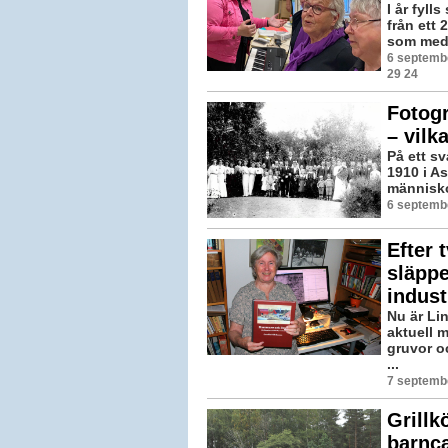
I år fyl
från ett 
som medv
6 septemb
29 24
Fotogr
– vilk
På ett sv
1910 i As
människor
6 septemb
Efter 
släppe
indust
Nu är Li
aktuell 
gruvor o
...
7 septembe
Grillk
barnc