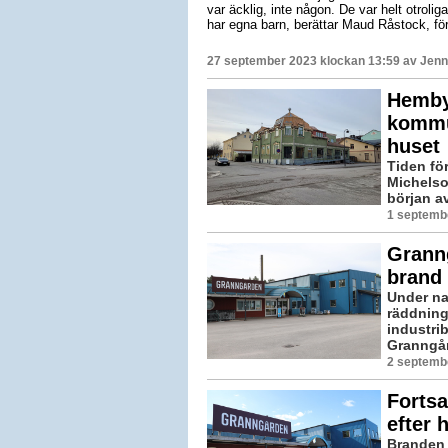
var äcklig, inte någon. De var helt otrolig
har egna barn, berättar Maud Råstock, för
27 september 2023 klockan 13:59 av
Jenn
Hembyg
kommu
huset
Tiden fö
Michelso
början av
1 septemb
Granng
brand
Under na
räddnings
industri
Granngård
2 septembe
Fortsa
efter 
Branden 