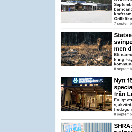
Septembe
barncanc
kraftsam
Grillköke
7 septemb
Statse
svinpe
men d
Ett närm
kring Fa
kommungrä
8 septemb
Nytt f
specia
från L
Enligt e
sjukvård
fredagsm
8 septembe
SHRA:s