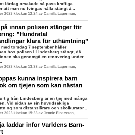
ot lördag orsakade så pass kraftiga
 att man nu tvingas hålla stängt å...
er 2023 klockan 12:24 av Camilla Lagerman,
på innan polisen stänger för
ring: ”Hundratal
ndlingar klara för uthämtning”
 med torsdag 7 september håller
nen hos polisen i Lindesberg stängt, då
tionen ska genomgå en renovering under
..
er 2023 klockan 13:38 av Camilla Lagerman,
oppas kunna inspirera barn
ok om tjejen som kan nästan
Hurtig från Lindesberg är en tjej med många
den. Vid sidan av sin huvudsakliga
ttning som distanslärare och skolkurator...
r 2023 klockan 15:33 av Jennie Einarsson,
ja laddar inför Världens Barn-
rt