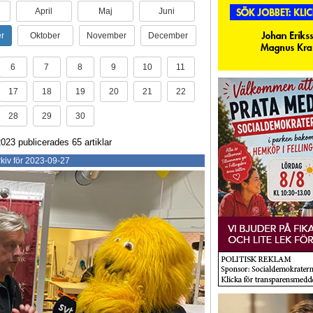
April
Maj
Juni
r
Oktober
November
December
6
7
8
9
10
11
17
18
19
20
21
22
28
29
30
23 publicerades 65 artiklar
kiv för 2023-09-27