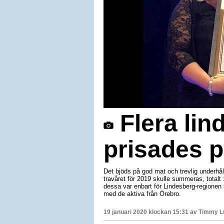
Flera lin
prisades p
Det bjöds på god mat och trevlig underhå
travåret för 2019 skulle summeras, totalt 
dessa var enbart för Lindesberg-regionen
med de aktiva från Örebro.
19 januari 2020 klockan 15:31 av
Timmy L