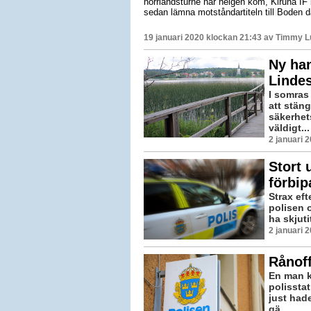
norrlandsturnè när helgen kom, Kiruna IF
sedan lämna motståndartiteln till Boden 
19 januari 2020 klockan 21:43 av
Timmy L
Ny ha
Lindes
I somras
att stän
säkerhet
väldigt...
2 januari 
Stort
förbi
Strax ef
polisen 
ha skjuti
2 januari 
Rånoff
En man k
polissta
just hade
gä...