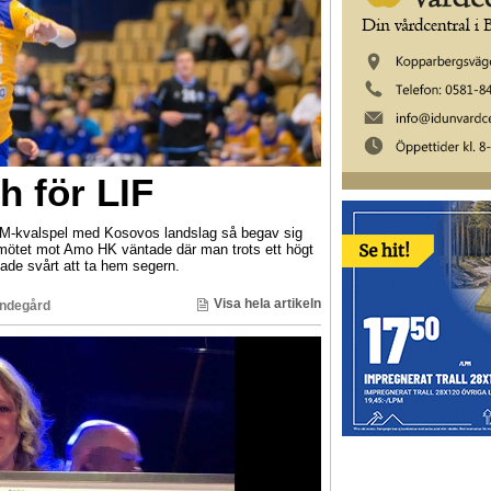
h för LIF
 VM-kvalspel med Kosovos landslag så begav sig
hmötet mot Amo HK väntade där man trots ett högt
ade svårt att ta hem segern.
Visa hela artikeln
ndegård