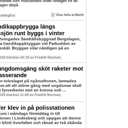
 inledde som motståndare under lördagen för att
dagen därpå.
Visa hela artikeln
undegård
ndikappbrygga längs
sjön runt byggs i vinter
 tvingades Samhällsbyggnad Bergslagen,
ga handikappbryggan vid Parkudden av
sskäl. Bryggan vilar nämligen på en
2020 klockan 10:18 av Fredrik Norman,
 ungdomsgäng sköt raketer mot
passerande
ter tolvslaget på nyårsaftonen, larmades
om att ett större gäng med ungdomar skall
t fyrverkerier mot en kvinna och ...
2020 klockan 11:49 av Fredrik Norman,
er klev in på polisstationen
om i måndags förmiddag in till
tionen i Lindesberg och uppgav att denne
 blivit överfallen och rånad av två okända