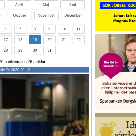
April
Maj
Juni
r
Oktober
November
December
6
7
8
9
10
11
17
18
19
20
21
22
28
29
30
31
20 publicerades 76 artiklar
kiv för 2020-01-19