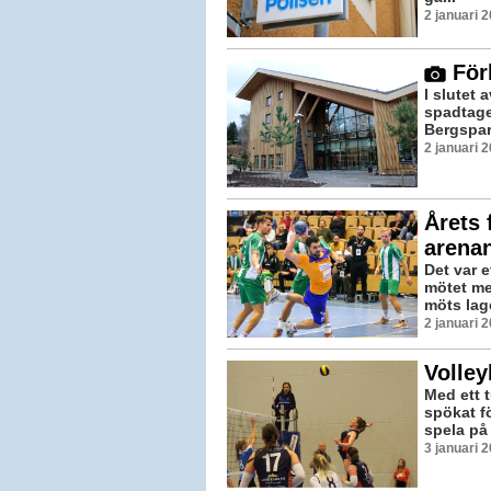
2 januari 
Förh
I slutet 
spadtage
Bergspark
2 januari 
Årets 
arena
Det var e
mötet me
möts lage
2 januari 
Volley
Med ett t
spökat fö
spela på 
3 januari 