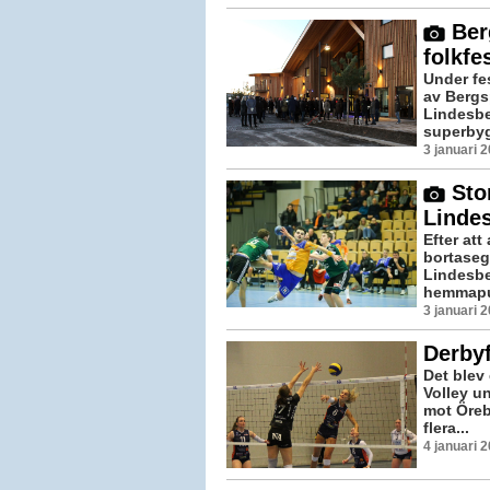
Ber
folkfe
Under fe
av Bergs
Lindesbe
superbyg
3 januari 
Stor
Linde
Efter att
bortaseg
Lindesbe
hemmapub
3 januari 
Derby
Det blev
Volley u
mot Öreb
flera...
4 januari 