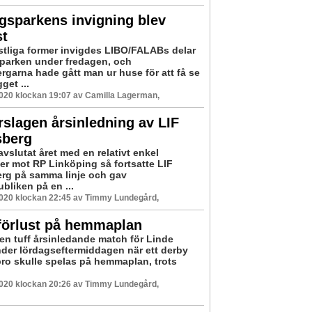
gsparkens invigning blev
st
stliga former invigdes LIBO/FALABs delar
parken under fredagen, och
rgarna hade gått man ur huse för att få se
get ...
2020 klockan 19:07 av Camilla Lagerman,
slagen årsinledning av LIF
sberg
 avslutat året med en relativt enkel
er mot RP Linköping så fortsatte LIF
rg på samma linje och gav
liken på en ...
2020 klockan 22:45 av Timmy Lundegård,
förlust på hemmaplan
 en tuff årsinledande match för Linde
nder lördagseftermiddagen när ett derby
ro skulle spelas på hemmaplan, trots
2020 klockan 20:26 av Timmy Lundegård,