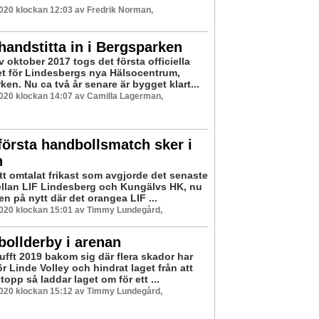
2020 klockan 12:03 av Fredrik Norman,
andstitta in i Bergsparken
av oktober 2017 togs det första officiella
t för Lindesbergs nya Hälsocentrum,
en. Nu ca två år senare är bygget klart...
2020 klockan 14:07 av Camilla Lagerman,
första handbollsmatch sker i
n
tt omtalat frikast som avgjorde det senaste
llan LIF Lindesberg och Kungälvs HK, nu
n på nytt där det orangea LIF ...
2020 klockan 15:01 av Timmy Lundegård,
bollderby i arenan
ufft 2019 bakom sig där flera skador har
r Linde Volley och hindrat laget från att
topp så laddar laget om för ett ...
2020 klockan 15:12 av Timmy Lundegård,