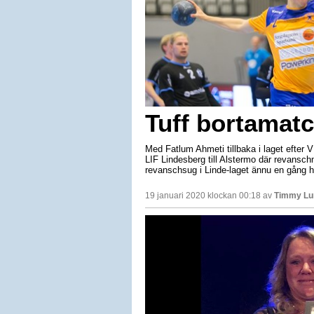
Tuff bortamatc
Med Fatlum Ahmeti tillbaka i laget efter
LIF Lindesberg till Alstermo där revansc
revanschsug i Linde-laget ännu en gång h
19 januari 2020 klockan 00:18 av
Timmy Lu