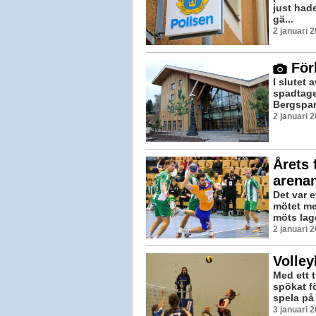
just hade
gä...
2 januari 
Förh
I slutet 
spadtage
Bergspark
2 januari 
Årets 
arena
Det var e
mötet me
möts lage
2 januari 
Volley
Med ett t
spökat fö
spela på 
3 januari 