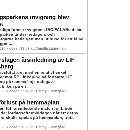
gsparkens invigning blev
st
stliga former invigdes LIBO/FALABs delar
parken under fredagen, och
rgarna hade gått man ur huse för att få se
get ...
2020 klockan 19:07 av Camilla Lagerman,
slagen årsinledning av LIF
sberg
 avslutat året med en relativt enkel
er mot RP Linköping så fortsatte LIF
rg på samma linje och gav
liken på en ...
2020 klockan 22:45 av Timmy Lundegård,
förlust på hemmaplan
 en tuff årsinledande match för Linde
nder lördagseftermiddagen när ett derby
ro skulle spelas på hemmaplan, trots
2020 klockan 20:26 av Timmy Lundegård,