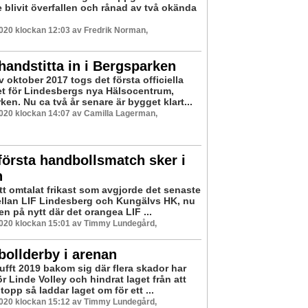
 blivit överfallen och rånad av två okända
2020 klockan 12:03 av Fredrik Norman,
andstitta in i Bergsparken
av oktober 2017 togs det första officiella
t för Lindesbergs nya Hälsocentrum,
en. Nu ca två år senare är bygget klart...
2020 klockan 14:07 av Camilla Lagerman,
första handbollsmatch sker i
n
tt omtalat frikast som avgjorde det senaste
llan LIF Lindesberg och Kungälvs HK, nu
n på nytt där det orangea LIF ...
2020 klockan 15:01 av Timmy Lundegård,
bollderby i arenan
ufft 2019 bakom sig där flera skador har
r Linde Volley och hindrat laget från att
topp så laddar laget om för ett ...
2020 klockan 15:12 av Timmy Lundegård,