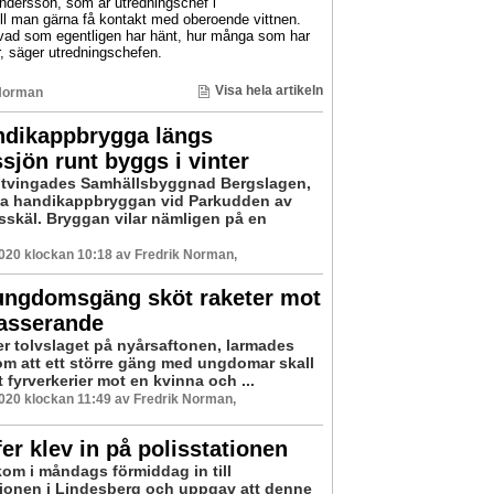
Andersson, som är utredningschef i
ill man gärna få kontakt med oberoende vittnen.
 i vad som egentligen har hänt, hur många som har
är, säger utredningschefen.
Visa hela artikeln
Norman
ndikappbrygga längs
sjön runt byggs i vinter
 tvingades Samhällsbyggnad Bergslagen,
ga handikappbryggan vid Parkudden av
sskäl. Bryggan vilar nämligen på en
2020 klockan 10:18 av Fredrik Norman,
 ungdomsgäng sköt raketer mot
passerande
ter tolvslaget på nyårsaftonen, larmades
om att ett större gäng med ungdomar skall
t fyrverkerier mot en kvinna och ...
2020 klockan 11:49 av Fredrik Norman,
er klev in på polisstationen
om i måndags förmiddag in till
tionen i Lindesberg och uppgav att denne