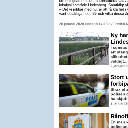
utredningsarbete. Detta konstaterar Ola 
lokalpolisområde Lindesberg. Samtidigt v
– Det vi jobbar med nu, är att få klarhet
varit delaktiga i det här och vilka dessa 
28 januari 2020 klockan 14:13 av
Fredrik 
Ny ha
Lindes
I somras
att stän
säkerhet
väldigt...
2 januari 
Stort
förbi
Strax ef
polisen 
ha skjuti
2 januari 
Rånoff
En man k
polissta