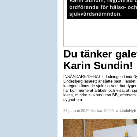
Du tänker gale
Karin Sundin!
INSÄNDARE/DEBATT: Tidningen LindeNytt 
Lindesberg lasarett är sjätte bäst i landet
kategorin finns de sjukhus som har dygne
har kommenterat artikeln och visat att sju
klass, mindre sjukhus utan BB, efterso
dygnet om.
28 januari 2020 klockan 09:05 av
LindeNytt