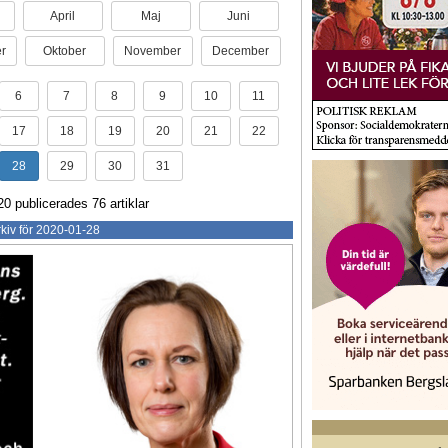
April
Maj
Juni
r
Oktober
November
December
6
7
8
9
10
11
17
18
19
20
21
22
28
29
30
31
20 publicerades 76 artiklar
kiv för 2020-01-28