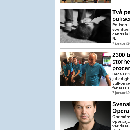
Två pe
polise
Polisen 
eventuell
centrala
R...
7 januari 
2300 b
storhe
proce
Det var 
julledig
välkompo
fantastisk
7 januari 
Svensk
Opera
Operaåre
operapjä
världsstj