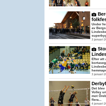
Ber
folkfe
Under fe
av Bergs
Lindesbe
superbyg
3 januari 
Stor
Linde
Efter att
bortaseg
Lindesbe
hemmapub
3 januari 
Derby
Det blev
Volley u
mot Öreb
flera...
4 januari 