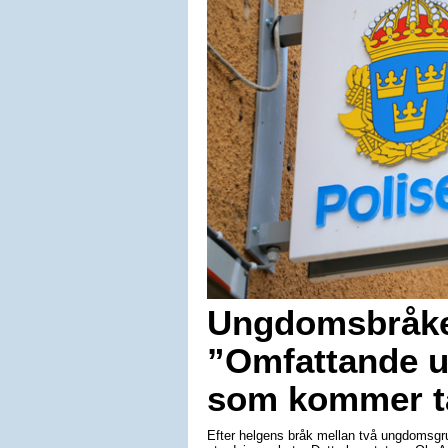
Ungdomsbråket
”Omfattande u
som kommer ta
Efter helgens bråk mellan två ungdomsgrup