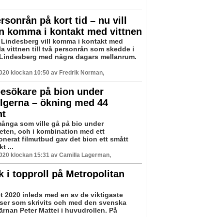
rsonrån på kort tid – nu vill
n komma i kontakt med vittnen
i Lindesberg vill komma i kontakt med
a vittnen till två personrån som skedde i
 Lindesberg med några dagars mellanrum.
2020 klockan 10:50 av Fredrik Norman,
esökare på bion under
lgerna – ökning med 44
nt
många som ville gå på bio under
heten, och i kombination med ett
nerat filmutbud gav det bion ett smått
t ...
2020 klockan 15:31 av Camilla Lagerman,
 i topproll på Metropolitan
t 2020 inleds med en av de viktigaste
ser som skrivits och med den svenska
ärnan Peter Mattei i huvudrollen. På