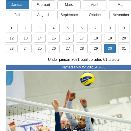
Januari
Februari
Mars
April
Maj
Juli
Augusti
September
Oktober
November
1
2
3
4
5
6
7
8
9
12
13
14
15
16
17
18
19
20
23
24
25
26
27
28
29
30
31
Under januari 2021 publicerades 61 artiklar
Nyhetsarkiv för 2021-01-30