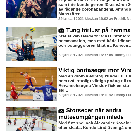
som inte kunde genomföras våren 2
av rådande coronapandemi. Arrangö
Manskören ...
29 januari 2021 klockan 16:02 av Fredrik N
Tung förlust på hemma
Statistiken talade för vinst inför lö
hemmamatch, men med både tränar
och poänggöraren Martina Konecna 
...
30 januari 2021 klockan 16:37 av Timmy Lu
Viktig bortaseger mot Vin
Med en dröminledning kunde LIF Li
hem två, otroligt viktiga poäng till t
Revanschsugna Vinslöv fick en stor 
sig...
30 januari 2021 klockan 18:11 av Timmy Lu
Storseger när andra
mötesomgången inleds
Med fint spel och Alexander Kovalon
efter skada. Kunde Lindlöven gå und