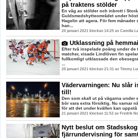
på traktens stölder
En våg av stölder och inbrott i Stor
Guldsmedshytteområdet under höste
Hagelin att agera. För fem månader 
han...
20 januari 2021 klockan 14:25 av Camilla 
Utklassning på hemma
Efter två inspelade poäng under de 
matcher, visade Lindlöven fin spela
fullkomligt utklassade den obesegra
...
20 januari 2021 klockan 21:31 av Timmy Lu
Vädervarningen: Nu slår i
till!
Den som skall ut på vägarna under 
bör vara extra försiktig. Nu varnar 
för att det under kvällen kan uppstå 
21 januari 2021 klockan 11:52 av Fredrik N
Nytt beslut om Stadsskog
fjärrundervisning för samt