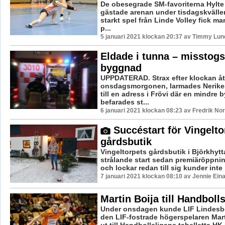
De obesegrade SM-favoriterna Hylte
gästade arenan under tisdagskvällen
starkt spel från Linde Volley fick man
p...
5 januari 2021 klockan 20:37 av Timmy Lun
Eldade i tunna – misstogs
byggnad
UPPDATERAD. Strax efter klockan åt
onsdagsmorgonen, larmades Nerike
till en adress i Frövi där en mindre
befarades st...
6 januari 2021 klockan 08:23 av Fredrik No
Succéstart för Vingelto
gårdsbutik
Vingeltorpets gårdsbutik i Björkhytt
strålande start sedan premiäröppni
och lockar redan till sig kunder inte 
7 januari 2021 klockan 08:10 av Jennie Ein
Martin Boija till Handboll
Under onsdagen kunde LIF Lindesbe
den LIF-fostrade högerspelaren Mart