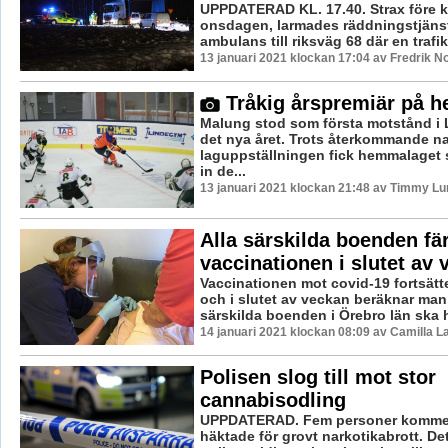
UPPDATERAD KL. 17.40. Strax före k
onsdagen, larmades räddningstjänst
ambulans till riksväg 68 där en trafik
13 januari 2021 klockan 17:04 av Fredrik N
Tråkig årspremiär på 
Malung stod som första motstånd i
det nya året. Trots återkommande n
laguppställningen fick hemmalaget s
in de...
13 januari 2021 klockan 21:48 av Timmy Lu
Alla särskilda boenden f
vaccinationen i slutet av
Vaccinationen mot covid-19 fortsätte
och i slutet av veckan beräknar man 
särskilda boenden i Örebro län ska ha
14 januari 2021 klockan 08:09 av Camilla 
Polisen slog till mot stor
cannabisodling
UPPDATERAD. Fem personer kommer
häktade för grovt narkotikabrott. De