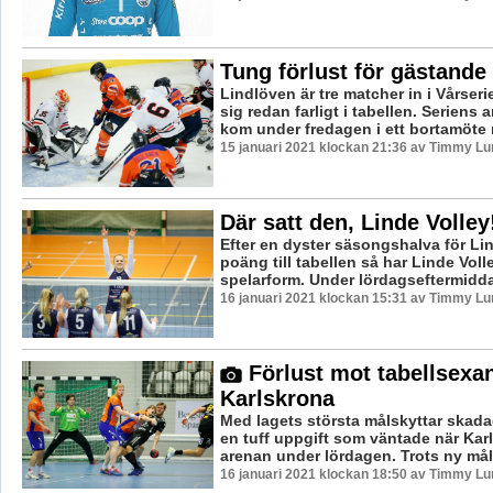
Tung förlust för gästande
Lindlöven är tre matcher in i Vårser
sig redan farligt i tabellen. Seriens 
kom under fredagen i ett bortamöte m
15 januari 2021 klockan 21:36 av Timmy Lu
Där satt den, Linde Volley
Efter en dyster säsongshalva för Li
poäng till tabellen så har Linde Volle
spelarform. Under lördagseftermidda
16 januari 2021 klockan 15:31 av Timmy Lu
Förlust mot tabellsexa
Karlskrona
Med lagets största målskyttar skada
en tuff uppgift som väntade när Kar
arenan under lördagen. Trots ny målva
16 januari 2021 klockan 18:50 av Timmy Lu