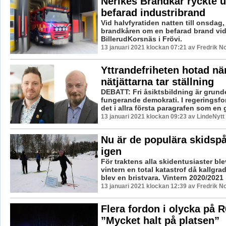
Nerikes Brandkår ryckte u
befarad industribrand
Vid halvfyratiden natten till onsdag
brandkåren om en befarad brand vi
BillerudKorsnäs i Frövi.
13 januari 2021 klockan 07:21 av Fredrik N
Yttrandefriheten hotad nä
nätjättarna tar ställning
DEBATT: Fri åsiktsbildning är grund
fungerande demokrati. I regeringsfo
det i allra första paragrafen som en 
13 januari 2021 klockan 09:23 av LindeNytt
Nu är de populära skidsp
igen
För traktens alla skidentusiaster ble
vintern en total katastrof då kallgra
blev en bristvara. Vintern 2020/2021 
13 januari 2021 klockan 12:39 av Fredrik N
Flera fordon i olycka på R
”Mycket halt på platsen”