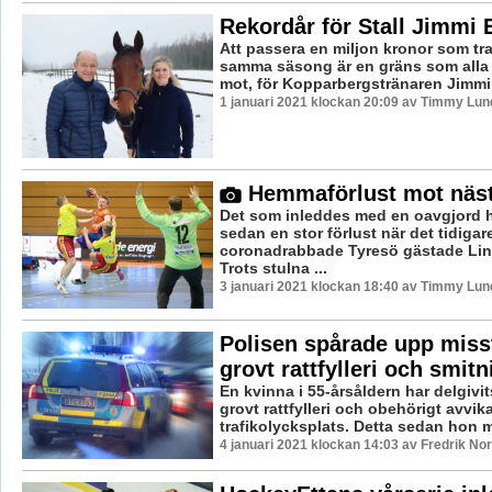
Rekordår för Stall Jimmi 
Att passera en miljon kronor som tr
samma säsong är en gräns som alla 
mot, för Kopparbergstränaren Jimmi E
1 januari 2021 klockan 20:09 av Timmy Lun
Hemmaförlust mot näs
Det som inleddes med en oavgjord h
sedan en stor förlust när det tidigar
coronadrabbade Tyresö gästade Lin
Trots stulna ...
3 januari 2021 klockan 18:40 av Timmy Lun
Polisen spårade upp miss
grovt rattfylleri och smitn
En kvinna i 55-årsåldern har delgiv
grovt rattfylleri och obehörigt avvik
trafikolycksplats. Detta sedan hon m
4 januari 2021 klockan 14:03 av Fredrik No