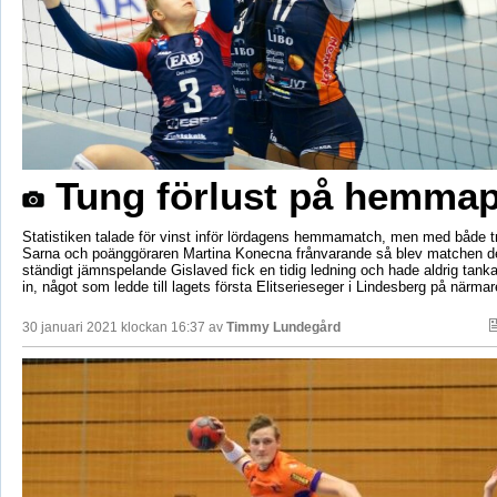
Tung förlust på hemmap
Statistiken talade för vinst inför lördagens hemmamatch, men med både 
Sarna och poänggöraren Martina Konecna frånvarande så blev matchen de
ständigt jämnspelande Gislaved fick en tidig ledning och hade aldrig tank
in, något som ledde till lagets första Elitserieseger i Lindesberg på närmare
30 januari 2021 klockan 16:37 av
Timmy Lundegård