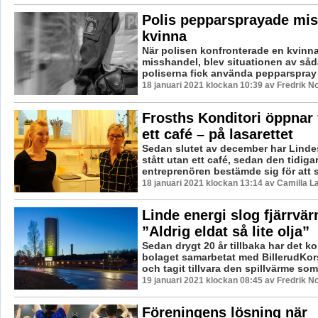
Polis pepparsprayade mis
kvinna
När polisen konfronterade en kvinna
misshandel, blev situationen av såda
poliserna fick använda pepparspray fö
18 januari 2021 klockan 10:39 av Fredrik N
Frosths Konditori öppnar 
ett café – på lasarettet
Sedan slutet av december har Linde
stått utan ett café, sedan den tidiga
entreprenören bestämde sig för att sl
18 januari 2021 klockan 13:14 av Camilla 
Linde energi slog fjärrvä
”Aldrig eldat så lite olja”
Sedan drygt 20 år tillbaka har det
bolaget samarbetat med BillerudKors
och tagit tillvara den spillvärme som 
19 januari 2021 klockan 08:45 av Fredrik N
Föreningens lösning när