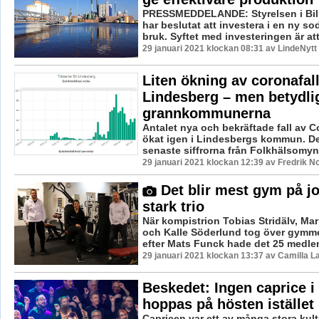
PRESSMEDDELANDE: Styrelsen i Bil
har beslutat att investera i en ny s
bruk. Syftet med investeringen är att
29 januari 2021 klockan 08:31 av LindeNytt
Liten ökning av coronafall
Lindesberg – men betydlig
grannkommunerna
Antalet nya och bekräftade fall av C
ökat igen i Lindesbergs kommun. De
senaste siffrorna från Folkhälsomy
29 januari 2021 klockan 12:39 av Fredrik N
Det blir mest gym på jo
stark trio
När kompistrion Tobias Stridälv, Ma
och Kalle Söderlund tog över gymme
efter Mats Funck hade det 25 medle
29 januari 2021 klockan 13:37 av Camilla 
Beskedet: Ingen caprice i 
hoppas på hösten istället
Capricen var ett av många stora ku