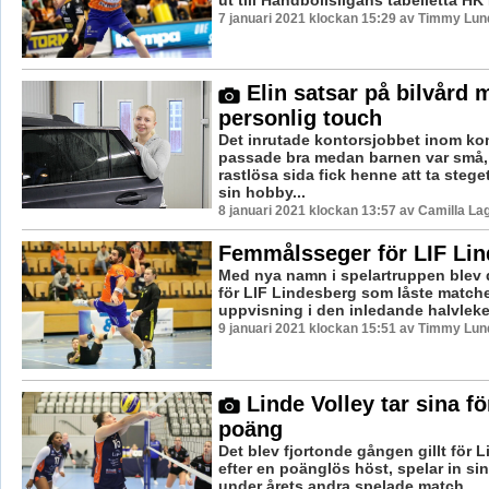
ut till Handbollsligans tabelletta HK
7 januari 2021 klockan 15:29 av Timmy Lun
Elin satsar på bilvård 
personlig touch
Det inrutade kontorsjobbet inom 
passade bra medan barnen var små,
rastlösa sida fick henne att ta stege
sin hobby...
8 januari 2021 klockan 13:57 av Camilla L
Femmålsseger för LIF Li
Med nya namn i spelartruppen blev d
för LIF Lindesberg som låste matche
uppvisning i den inledande halvleken
9 januari 2021 klockan 15:51 av Timmy Lun
Linde Volley tar sina fö
poäng
Det blev fjortonde gången gillt för 
efter en poänglös höst, spelar in sin
under årets andra spelade match. ...