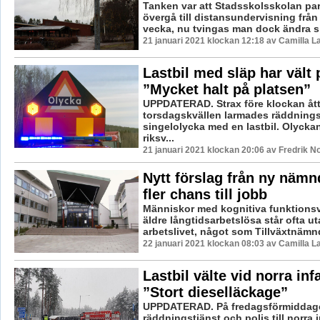
Tanken var att Stadsskolsskolan part
övergå till distansundervisning frå
vecka, nu tvingas man dock ändra sit
21 januari 2021 klockan 12:18 av Camilla 
Lastbil med släp har vält 
”Mycket halt på platsen”
UPPDATERAD. Strax före klockan åt
torsdagskvällen larmades räddning
singelolycka med en lastbil. Olyckan
riksv...
21 januari 2021 klockan 20:06 av Fredrik N
Nytt förslag från ny nämn
fler chans till jobb
Människor med kognitiva funktionsv
äldre långtidsarbetslösa står ofta ut
arbetslivet, något som Tillväxtnämnde
22 januari 2021 klockan 08:03 av Camilla 
Lastbil välte vid norra inf
”Stort dieselläckage”
UPPDATERAD. På fredagsförmiddag
räddningstjänst och polis till norra in