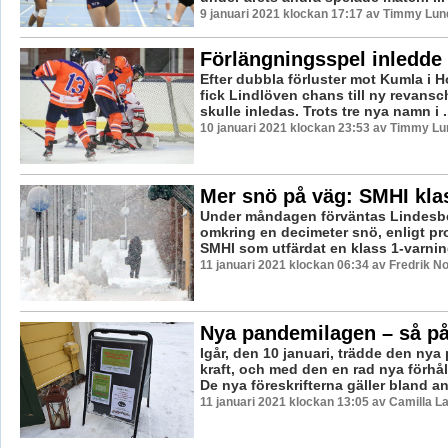
9 januari 2021 klockan 17:17 av Timmy Lun
Förlängningsspel inledde
Efter dubbla förluster mot Kumla i 
fick Lindlöven chans till ny revansc
skulle inledas. Trots tre nya namn i .
10 januari 2021 klockan 23:53 av Timmy Lu
Mer snö på väg: SMHI kla
Under måndagen förväntas Lindesb
omkring en decimeter snö, enligt pr
SMHI som utfärdat en klass 1-varnin
11 januari 2021 klockan 06:34 av Fredrik N
Nya pandemilagen – så p
Igår, den 10 januari, trädde den nya
kraft, och med den en rad nya förhål
De nya föreskrifterna gäller bland ann
11 januari 2021 klockan 13:05 av Camilla 