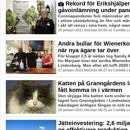
Rekord för Erikshjälpe
gåvoinlämning under pan
Coronapandemin fick människor at
i större utsträckning än förr och mång
i akt att rensa i sina hem, något man 
26 januari 2021 klockan 10:06 av Camilla 
Andra bullar för Wienerko
när nya ägare tar över
För knappt 2,5 år sedan tog Sandy 
fru Maryam över det anrika Wienerkon
Lindesberg. Men efter ett tufft 2020 
27 januari 2021 klockan 08:27 av Camilla 
Katten på Granngårdens l
fått komma in i värmen
Den skygga lilla katten som under e
lagret hos Granngården i Lindesber
måndagen äntligen fångas in och tas 
28 januari 2021 klockan 08:21 av Camilla 
Jätteinvestering: 2,6 milja
ge effektivare produktion