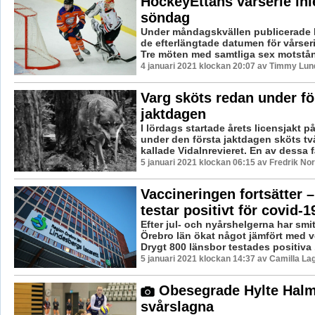
HockeyEttans vårserie inl
söndag
Under måndagskvällen publicerade 
de efterlängtade datumen för vårser
Tre möten med samtliga sex motstånd
4 januari 2021 klockan 20:07 av Timmy Lun
Varg sköts redan under fö
jaktdagen
I lördags startade årets licensjakt p
under den första jaktdagen sköts två
kallade Vidalnrevieret. En av dessa fä
5 januari 2021 klockan 06:15 av Fredrik No
Vaccineringen fortsätter –
testar positivt för covid-1
Efter jul- och nyårshelgerna har smi
Örebro län ökat något jämfört med 
Drygt 800 länsbor testades positiva .
5 januari 2021 klockan 14:37 av Camilla L
Obesegrade Hylte Halm
svårslagna