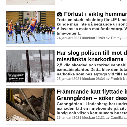
Förlust i viktig hemma
Trots en stark inledning för LIF Lin
kunde man inte gå segrande ur sö
Allsvenska match mot Anderstorp. 
time-outer f...
24 januari 2021 klockan 19:49 av Timmy Lu
Här slog polisen till mot 
misstänkta knarkodlarna
2,5 kilo skördad och torkad cannabi
cannabisplantor. Detta blev den to
narkotika som beslagtogs vid tillslag
25 januari 2021 klockan 08:34 av Fredrik N
Främmande katt flyttade i
Granngården – söker des
Granngården i Lindesberg har unde
månaden fått en inneboende på sitt 
lurvig och vilsen katt numera huserar
25 januari 2021 klockan 12:31 av Camilla 