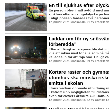
En till sjukhus efter olyc
En person blev i natt avförd med amb
sjukhus efter en singelolycka på lä
Enligt polisen färdades två personer i 
12 januari 2021 klockan 06:21 av Fredrik N
Laddar om för ny snösvän
förberedda”
Efter ett långt arbetspass blir det in
vila att räkna med för alla som på 
kallades in för att röja snö. Enligt vä.
12 januari 2021 klockan 07:59 av Fredrik N
Kortare raster och gymna
utomhus ska minska riske
smitta i skolan
I förra veckan öppnade utbildnings
Ekström upp möjligheten till distan
även för elever i årskurs 7-9. Barn- oc
12 januari 2021 klockan 14:52 av Camilla 