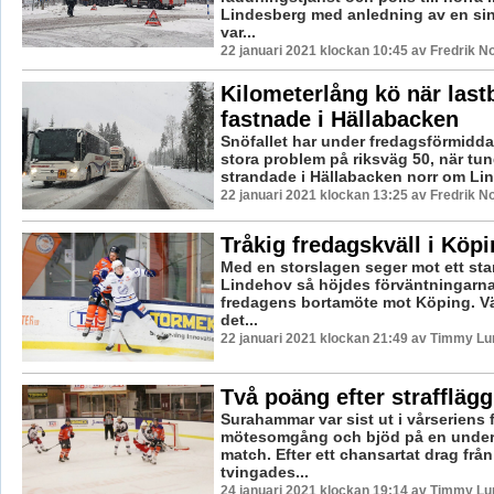
Lindesberg med anledning av en sin
var...
22 januari 2021 klockan 10:45 av Fredrik N
Kilometerlång kö när lastb
fastnade i Hällabacken
Snöfallet har under fredagsförmidd
stora problem på riksväg 50, när tu
strandade i Hällabacken norr om Li
22 januari 2021 klockan 13:25 av Fredrik N
Tråkig fredagskväll i Köp
Med en storslagen seger mot ett sta
Lindehov så höjdes förväntningarna
fredagens bortamöte mot Köping. Vä
det...
22 januari 2021 klockan 21:49 av Timmy Lu
Två poäng efter straffläg
Surahammar var sist ut i vårseriens 
mötesomgång och bjöd på en under
match. Efter ett chansartat drag från
tvingades...
24 januari 2021 klockan 19:14 av Timmy Lu