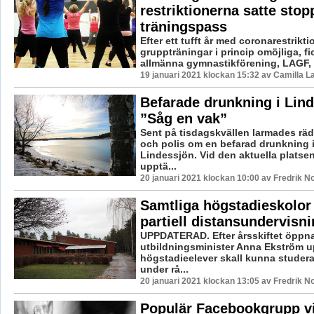
restriktionerna satte stopp
träningspass
Efter ett tufft år med coronarestrikt
gruppträningar i princip omöjliga, f
allmänna gymnastikförening, LAGF, t
19 januari 2021 klockan 15:32 av Camilla 
Befarade drunkning i Lin
”Såg en vak”
Sent på tisdagskvällen larmades rä
och polis om en befarad drunkning i
Lindessjön. Vid den aktuella platse
upptä...
20 januari 2021 klockan 10:00 av Fredrik N
Samtliga högstadieskolor 
partiell distansundervisn
UPPDATERAD. Efter årsskiftet öppn
utbildningsminister Anna Ekström up
högstadieelever skall kunna studer
under rå...
20 januari 2021 klockan 13:05 av Fredrik N
Populär Facebookgrupp vil