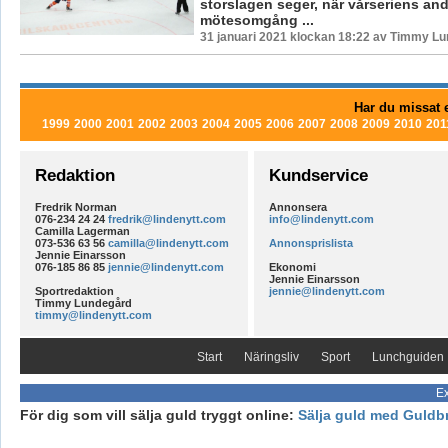
storslagen seger, när vårseriens and
mötesomgång ...
31 januari 2021 klockan 18:22 av Timmy Lu
Har du missat e
1999
2000
2001
2002
2003
2004
2005
2006
2007
2008
2009
2010
201
Redaktion
Kundservice
Fredrik Norman
Annonsera
076-234 24 24
fredrik@lindenytt.com
info@lindenytt.com
Camilla Lagerman
073-536 63 56
camilla@lindenytt.com
Annonsprislista
Jennie Einarsson
076-185 86 85
jennie@lindenytt.com
Ekonomi
Jennie Einarsson
Sportredaktion
jennie@lindenytt.com
Timmy Lundegård
timmy@lindenytt.com
Start
Näringsliv
Sport
Lunchguiden
Ex
För dig som vill sälja guld tryggt online:
Sälja guld med Guldb