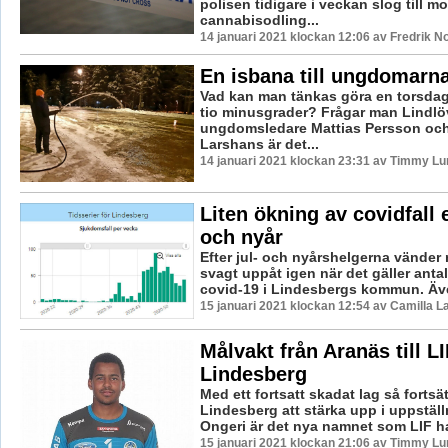
polisen tidigare i veckan slog till mo
cannabisodling...
14 januari 2021 klockan 12:06 av Fredrik N
En isbana till ungdomarna
Vad kan man tänkas göra en torsdag
tio minusgrader? Frågar man Lindl
ungdomsledare Mattias Persson och
Larshans är det...
14 januari 2021 klockan 23:31 av Timmy Lu
Liten ökning av covidfall e
och nyår
Efter jul- och nyårshelgerna vänder
svagt uppåt igen när det gäller anta
covid-19 i Lindesbergs kommun. Äve
15 januari 2021 klockan 12:54 av Camilla 
Målvakt från Aranäs till LI
Lindesberg
Med ett fortsatt skadat lag så fortsät
Lindesberg att stärka upp i uppstäl
Ongeri är det nya namnet som LIF har 
15 januari 2021 klockan 21:06 av Timmy Lu