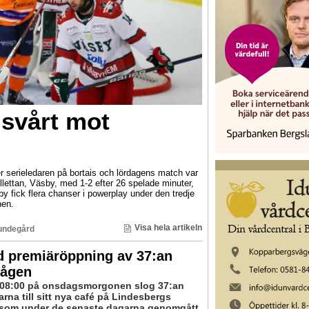
 svårt mot
er serieledaren på bortais och lördagens match var
llettan, Väsby, med 1-2 efter 26 spelade minuter,
sby fick flera chanser i powerplay under den tredje
hen.
Visa hela artikeln
undegård
d premiäröppning av 37:an
ågen
08:00 på onsdagsmorgonen slog 37:an
rna till sitt nya café på Lindesbergs
, som under de senaste dagarna genomgått