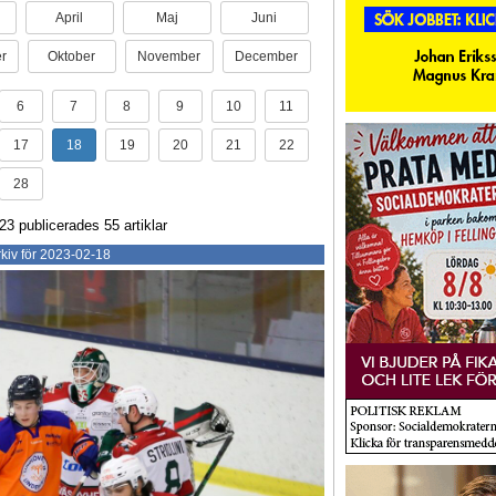
April
Maj
Juni
r
Oktober
November
December
6
7
8
9
10
11
17
18
19
20
21
22
28
23 publicerades 55 artiklar
kiv för 2023-02-18