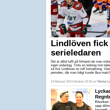
Lindlöven fick
serieledaren
Det är alltid tufft på förhand när man möt
inget undantag. Trots en ledning mot tabe
så fick Lindlöven en tuff fortsättning. Vä
perioden, där man tidigt kunde låsa matc
18 februari 2023 klockan 20:05 av
Timmy L
Lycka
Regnb
Klockan 
upp dörra
lasarett