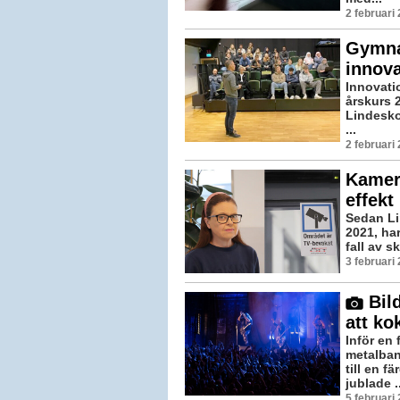
2 februari
Gymnas
innova
Innovatio
årskurs 
Lindesko
...
2 februari
Kamer
effekt
Sedan Li
2021, ha
fall av s
3 februari
Bild
att ko
Inför en 
metalban
till en 
jublade ..
5 februari