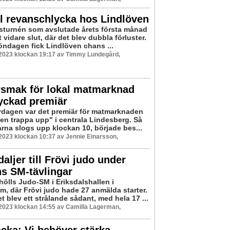
l revanschlycka hos Lindlöven
sturnén som avslutade årets första månad
t vidare slut, där det blev dubbla förluster.
ndagen fick Lindlöven chans ...
 2023 klockan 19:17 av Timmy Lundegård,
smak för lokal matmarknad
lyckad premiär
rdagen var det premiär för matmarknaden
en trappa upp" i centrala Lindesberg. Så
arna slogs upp klockan 10, började bes...
 2023 klockan 10:37 av Jennie Einarsson,
aljer till Frövi judo under
s SM-tävlingar
hölls Judo-SM i Eriksdalshallen i
m, där Frövi judo hade 27 anmälda starter.
t blev ett strålande sådant, med hela 17 ...
 2023 klockan 14:55 av Camilla Lagerman,