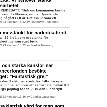
cka: Vi behöver stärka
sarbetet
RE/DEBATT: Tänk om kommunen kunde
n vänort i Ukraina, nu när Rysslands
g pågått i ett år. Det skulle vara ett ...
 2023 klockan 14:02 av LindeNytt Redaktion,
 misstänkt för narkotikabrott
a i 25-årsåldern misstänks för
abrott genom eget bruk.
 2023 klockan 14:22 av Fredrik Norman,
och starka känslor när
ancerfonden besökte
get: ”Fantastisk grej”
 den 1 oktober spelades fotbollscupen
s minne, som var ett samarbete mellan IFK
rgs pojklag födda 2010 och LindeNytt.
 2023 klockan 19:36 av Camilla Lagerman,
sykiatrisk vård för man som