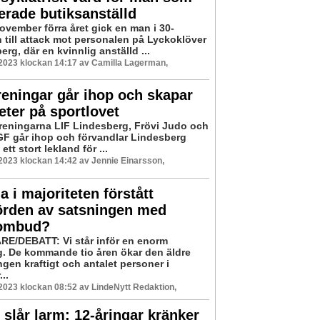
erade butiksanställd
ovember förra året gick en man i 30-
n till attack mot personalen på Lyckoklöver
erg, där en kvinnlig anställd ...
 2023 klockan 14:17 av Camilla Lagerman,
reningar går ihop och skapar
teter på sportlovet
öreningarna LIF Lindesberg, Frövi Judo och
GF går ihop och förvandlar Lindesberg
 ett stort lekland för ...
 2023 klockan 14:42 av Jennie Einarsson,
la i majoriteten förstått
örden av satsningen med
ombud?
E/DEBATT: Vi står inför en enorm
. De kommande tio åren ökar den äldre
gen kraftigt och antalet personer i
..
 2023 klockan 08:52 av LindeNytt Redaktion,
 slår larm: 12-åringar kränker