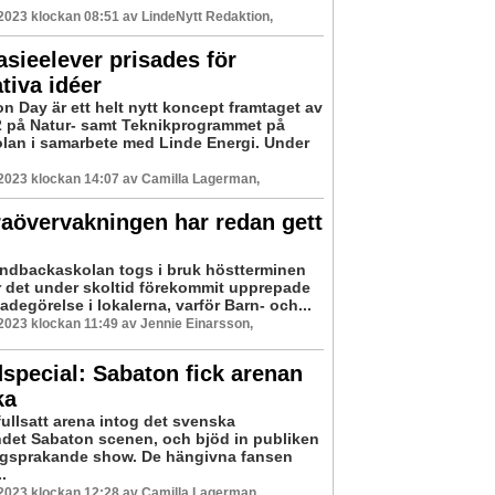
 2023 klockan 08:51 av LindeNytt Redaktion,
ieelever prisades för
tiva idéer
n Day är ett helt nytt koncept framtaget av
2 på Natur- samt Teknikprogrammet på
lan i samarbete med Linde Energi. Under
 2023 klockan 14:07 av Camilla Lagerman,
aövervakningen har redan gett
ndbackaskolan togs i bruk höstterminen
r det under skoltid förekommit upprepade
kadegörelse i lokalerna, varför Barn- och...
 2023 klockan 11:49 av Jennie Einarsson,
special: Sabaton fick arenan
ka
fullsatt arena intog det svenska
det Sabaton scenen, och bjöd in publiken
färgsprakande show. De hängivna fansen
.
 2023 klockan 12:28 av Camilla Lagerman,