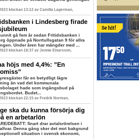
 2023 klockan 13:12 av Camilla Lagerman,
idsbanken i Lindesberg firade
sjubileum
hunnit gå fem år sedan Fritidsbanken i
rg öppnade på Norrtullsgatan 9 för allra
ången. Under åren har mängder med ...
 2023 klockan 18:37 av Jennie Einarsson,
na höjs med 4,4%: ”En
omiss”
resgäster får en betydligt lägre
ning än vad det kommunala
tsbolaget hade som ingångsbud på
ingsbordet. Budet...
 2023 klockan 22:15 av Fredrik Norman,
ige ska du kunna försörja dig
på en arbetarlön
E/DEBATT: Snart drar avtalsrörelsen i
allvar. Denna gång sker det mot bakgrund
ceptionell situation i svensk ekonomi,