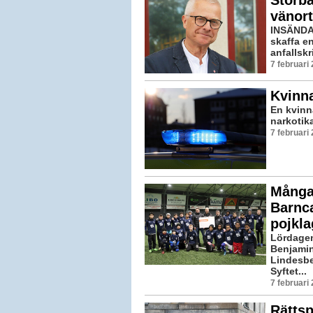
Storba
vänort
INSÄNDA
skaffa e
anfallskri
7 februari
Kvinna
En kvinn
narkotik
7 februari
Många 
Barnc
pojkla
Lördagen
Benjamin
Lindesbe
Syftet...
7 februari
Rättsp