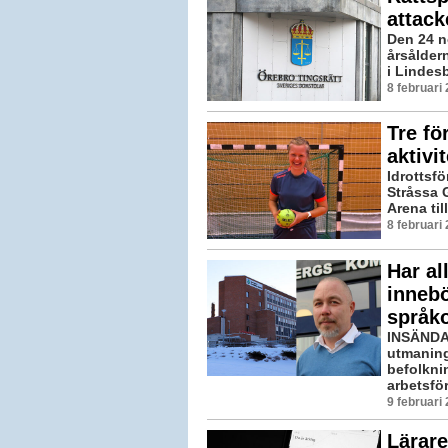
attack
Den 24 n
årsålder
i Lindesb
8 februari
Tre fö
aktivi
Idrottsf
Stråssa 
Arena till
8 februari
Har al
inneb
språk
INSÄNDAR
utmaning
befolknin
arbetsför.
9 februari
Lärare