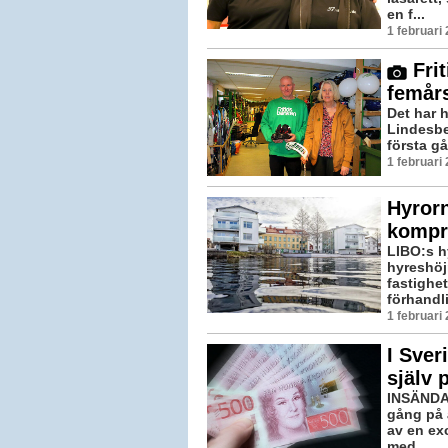
en f...
1 februari
Frit
femår
Det har 
Lindesbe
första g
1 februari
Hyror
kompr
LIBO:s hy
hyreshöj
fastighe
förhandl
1 februari
I Sver
själv 
INSÄNDAR
gång på 
av en ex
med...