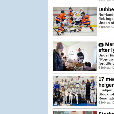
Dubbe
Norrland
fick inge
Unden sö
5 februari
Mer
efter 
Under lö
"Pop-up 
fort dörr
6 februari
17 med
helgen
I helgen 
Stockhol
Resultate
6 februari