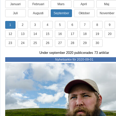
Januari
Februari
Mars
April
Maj
Juli
Augusti
September
Oktober
November
1
2
3
4
5
6
7
8
9
12
13
14
15
16
17
18
19
20
23
24
25
26
27
28
29
30
Under september 2020 publicerades 73 artiklar
Nyhetsarkiv för 2020-09-01