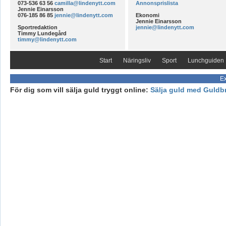
073-536 63 56
camilla@lindenytt.com
Annonsprislista
Jennie Einarsson
076-185 86 85
jennie@lindenytt.com
Ekonomi
Jennie Einarsson
Sportredaktion
jennie@lindenytt.com
Timmy Lundegård
timmy@lindenytt.com
Start
Näringsliv
Sport
Lunchguiden
Ex
För dig som vill sälja guld tryggt online:
Sälja guld med Guldb