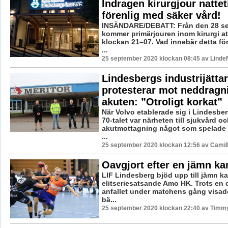
Indragen kirurgjour natteti
förenlig med säker vård!
INSÄNDARE/DEBATT: Från den 28 s
kommer primärjouren inom kirurgi at
klockan 21–07. Vad innebär detta f
...
25 september 2020 klockan 08:45 av LindeN
Lindesbergs industrijättar
protesterar mot neddragn
akuten: ”Otroligt korkat”
När Volvo etablerade sig i Lindesber
70-talet var närheten till sjukvård o
akutmottagning något som spelade en
...
25 september 2020 klockan 12:56 av Camil
Oavgjort efter en jämn k
LIF Lindesberg bjöd upp till jämn k
elitseriesatsande Amo HK. Trots en d
anfallet under matchens gång visade
bä...
25 september 2020 klockan 22:40 av Timm