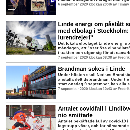
6 september 2020 klockan 20:46 av Timmy
Linde energi om påstått 
med elbolag i Stockholm:
lurendrejeri”
Det lokala elbolaget Linde energi u
måndagen, att "oseriösa elhandlare"
i trakten och utger sig för att samarb
7 september 2020 klockan 08:38 av Fredri
Brandmän sökes i Linde
Under hösten skall Nerikes Brandkår
anställa deltidsbrandmän. Under tr
start onsdag 9 september, kan alla so
7 september 2020 klockan 10:43 av Fredri
Antalet covidfall i Lindlö
nio smittade
Antalet bekräftade fall av covid-19 i
lagstrupp växer, och för närvarande 