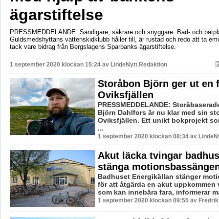
ägarstiftelse
PRESSMEDDELANDE: Sandigare, säkrare och snyggare. Bad- och båtpla
Guldsmedshyttans vattenskidklubb håller till, är rustad och redo att ta em
tack vare bidrag från Bergslagens Sparbanks ägarstiftelse.
1 september 2020 klockan 15:24 av
LindeNytt Redaktion
Storåbon Björn ger ut en
Oviksfjällen
PRESSMEDDELANDE: Storåbaserade 
Björn Dahlfors är nu klar med sin s
Oviksfjällen. Ett unikt bokprojekt s
...
1 september 2020 klockan 08:34 av LindeNy
Akut läcka tvingar badhus
stänga motionsbassänge
Badhuset Energikällan stänger mo
för att åtgärda en akut uppkommen 
som kan innebära fara, informerar ma
1 september 2020 klockan 09:55 av Fredri