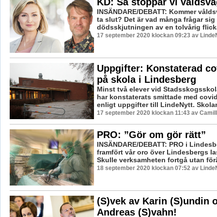
KD: Så stoppar vi våldsv
INSÄNDARE/DEBATT: Kommer våldsvå
ta slut? Det är vad många frågar sig 
dödsskjutningen av en tolvårig flicka
17 september 2020 klockan 09:23 av LindeN
Uppgifter: Konstaterad co
på skola i Lindesberg
Minst två elever vid Stadsskogsskol
har konstaterats smittade med covid
enligt uppgifter till LindeNytt. Skolan
17 september 2020 klockan 11:43 av Camil
PRO: ”Gör om gör rätt”
INSÄNDARE/DEBATT: PRO i Lindesber
framfört vår oro över Lindesbergs la
Skulle verksamheten fortgå utan förä
18 september 2020 klockan 07:52 av LindeN
(S)vek av Karin (S)undin 
Andreas (S)vahn!