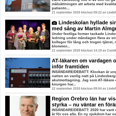
målsättningen att arbeta med kvalit
patientn...
21 september 2020 klockan 09:22 av LindeN
Lindeskolan hyllade si
med sång av Martin Almg
Under festliga former tackade Lind
ledning under måndagen flera av si
kollegor för lång och trogen tjänst,
blommor...
21 september 2020 klockan 14:19 av Camil
AT-läkaren om vardagen 
inför framtiden
INSÄNDARE/DEBATT: Klockan är unge
natten en vanlig natt på Lindesberg
akutmottagning. Jag som AT-läkare 
kirurgen har...
22 september 2020 klockan 09:04 av LindeN
Region Örebro län har vis
styrka – nu väntar en förä
INSÄNDARE/DEBATT: 2020 har varit 
år för oss alla. En ny sjukdom har s