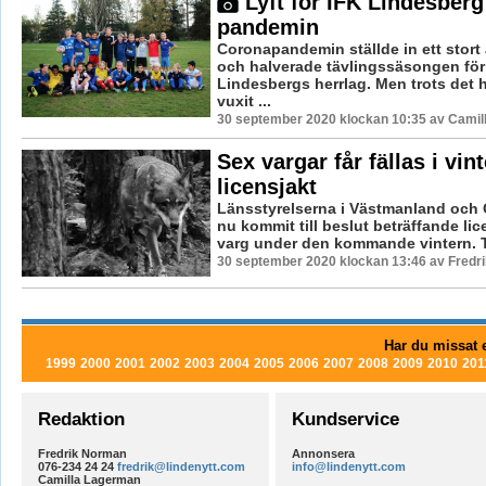
Lyft för IFK Lindesberg
pandemin
Coronapandemin ställde in ett stort
och halverade tävlingssäsongen för
Lindesbergs herrlag. Men trots det 
vuxit ...
30 september 2020 klockan 10:35 av Camil
Sex vargar får fällas i vin
licensjakt
Länsstyrelserna i Västmanland och 
nu kommit till beslut beträffande lic
varg under den kommande vintern. To
30 september 2020 klockan 13:46 av Fredr
Har du missat e
1999
2000
2001
2002
2003
2004
2005
2006
2007
2008
2009
2010
201
Redaktion
Kundservice
Fredrik Norman
Annonsera
076-234 24 24
fredrik@lindenytt.com
info@lindenytt.com
Camilla Lagerman