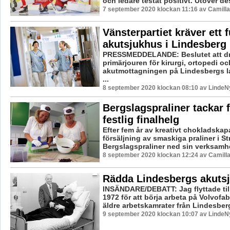
och ledare testat positivt. Utöver des
7 september 2020 klockan 11:16 av Camill
Vänsterpartiet kräver ett f
akutsjukhus i Lindesberg
PRESSMEDDELANDE: Beslutet att dr
primärjouren för kirurgi, ortopedi oc
akutmottagningen på Lindesbergs la
...
8 september 2020 klockan 08:10 av LindeNy
Bergslagspraliner tackar 
festlig finalhelg
Efter fem år av kreativt chokladska
försäljning av smaskiga praliner i St
Bergslagspraliner ned sin verksamhet
8 september 2020 klockan 12:24 av Camill
Rädda Lindesbergs akuts
INSÄNDARE/DEBATT: Jag flyttade til
1972 för att börja arbeta på Volvofa
äldre arbetskamrater från Lindesberg
9 september 2020 klockan 10:07 av LindeNy