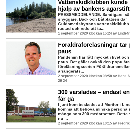
Vattenskidklubben kunde
hjälp av bankens ägarstift
PRESSMEDDELANDE: Sandigare, säk
snyggare. Bad- och båtplatsen där
Guldsmedshyttans vattenskidklubb hål
rustad och redo att ta...
1 september 2020 klockan 15:24 av LindeNy
Föräldraföreläsningar tar
paus
Pandemin har fått mycket i livet och
paus. Det gäller också den populära
föreläsningsserien Föräldrar emella
arrangerats...
2 september 2020 klockan 08:58 av Hans 
29 24
300 varslades – endast en
får gå
I juni kom beskedet att Meritor i Li
komma att behöva minska personal
många som 300 medarbetare. Detta s
nu ...
2 september 2020 klockan 10:15 av Fredri