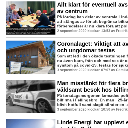
Allt klart för eventuell av
av centrum
På lördag kan delar av centrala Li
att stängas av för att begränsa biltraf
förberedelser är nu klara föra att pol
2 september 2020 klockan 13:53 av Fredri
Coronaläget: Viktigt att ä
och ungdomar testas
Som ett led i den ökade testningen 
nu även barn, från och med sex år o
symtom på covid-19, testas för sjuk
3 september 2020 klockan 07:07 av Camill
Man misstänkt för flera br
våldsamt besök hos bilfi
På torsdagsmorgonen larmades polis
bilfirma i Fellingsbro. En man i 25-å
blivit hotfull samt slagit sönder en las
3 september 2020 klockan 10:50 av Fredri
Linde Energi har upplevt 