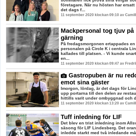
företagare. När nu hösten har ersat
det dags f...
11 september 2020 klockan 09:10 av Camil
Mackpersonal tog tjuv på 
gärning
På fredagsmorgonen ertappades en 
personalen på Circle K i centrala Li
kallades till platsen. - Vi kunde snart
en...
11 september 2020 klockan 09:47 av Fredr
Gastropuben är nu redo
emot sina gäster
Imorgon, lördag, är det dags för Lin
upp portarna till den delen av rest
hittills varit under ombyggnad och dä
11 september 2020 klockan 13:20 av Camil
Tuff inledning för LIF
Det blev en trist inledning inom Al
säsong för LIF Lindesberg. Det oran
inledde starkt med två inledande mål