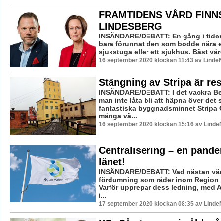
FRAMTIDENS VÅRD FINNS
LINDESBERG
INSÄNDARE/DEBATT: En gång i tiden
bara förunnat den som bodde nära e
sjukstuga eller ett sjukhus. Bäst vård
16 september 2020 klockan 11:43 av LindeN
Stängning av Stripa är res
INSÄNDARE/DEBATT: I det vackra B
man inte låta bli att häpna över det 
fantastiska byggnadsminnet Stripa
många vä...
16 september 2020 klockan 15:16 av LindeN
Centralisering – en pande
länet!
INSÄNDARE/DEBATT: Vad nästan värr
fördumning som råder inom Region 
Varför upprepar dess ledning, med 
i...
17 september 2020 klockan 08:35 av LindeN