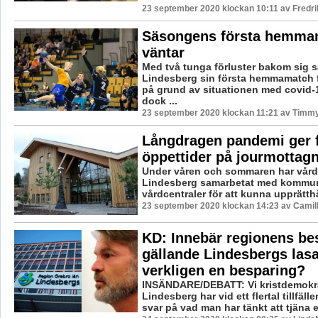
23 september 2020 klockan 10:11 av Fredr
Säsongens första hemma
väntar
Med två tunga förluster bakom sig s
Lindesberg sin första hemmamatch 
på grund av situationen med covid
dock ...
23 september 2020 klockan 11:21 av Timm
Långdragen pandemi ger 
öppettider på jourmottag
Under våren och sommaren har vårdc
Lindesberg samarbetat med kommun
vårdcentraler för att kunna upprätthål
23 september 2020 klockan 14:23 av Camil
KD: Innebär regionens be
gällande Lindesbergs lasa
verkligen en besparing?
INSÄNDARE/DEBATT: Vi kristdemokra
Lindesberg har vid ett flertal tillfälle
svar på vad man har tänkt att tjäna 