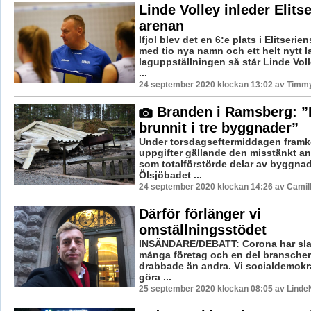
Linde Volley inleder Elitse
arenan
Ifjol blev det en 6:e plats i Elitserie
med tio nya namn och ett helt nytt la
laguppställningen så står Linde Voll
...
24 september 2020 klockan 13:02 av Timm
Branden i Ramsberg: ”
brunnit i tre byggnader”
Under torsdagseftermiddagen fram
uppgifter gällande den misstänkt a
som totalförstörde delar av byggnad
Ölsjöbadet ...
24 september 2020 klockan 14:26 av Camil
Därför förlänger vi
omställningsstödet
INSÄNDARE/DEBATT: Corona har slag
många företag och en del branscher
drabbade än andra. Vi socialdemokr
göra ...
25 september 2020 klockan 08:05 av LindeN