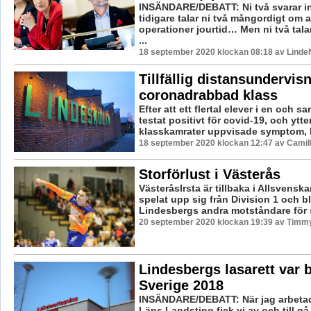
INSÄNDARE/DEBATT: Ni två svarar i
tidigare talar ni två mångordigt om a
operationer jourtid… Men ni två talar
...
18 september 2020 klockan 08:18 av LindeN
Tillfällig distansundervisn
coronadrabbad klass
Efter att ett flertal elever i en och 
testat positivt för covid-19, och ytter
klasskamrater uppvisade symptom, b
18 september 2020 klockan 12:47 av Camil
Storförlust i Västerås
VästeråsIrsta är tillbaka i Allsvenska
spelat upp sig från Division 1 och b
Lindesbergs andra motståndare för 
20 september 2020 klockan 19:39 av Timm
Lindesbergs lasarett var b
Sverige 2018
INSÄNDARE/DEBATT: När jag arbetad
Läns Landsting fick vi av och till g