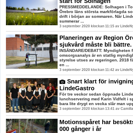
start för Solhagen
PRESSMEDDELANDE: Solhagen i Tor
Örebro läns största markförlagda sol
drift i början av sommaren. När Lind
summerar ...
3 september 2020 klockan 11:15 av LindeNy
Planeringen av Region Ör
sjukvård måste bli bättre.
INSÄNDARE/DEBATT: Myndigheten fö
omsorgsanalys är en statlig myndig
styrelse utses av regeringen. 2018 f
en ...
3 september 2020 klockan 11:42 av LindeNy
Snart klart för invignin
LindeGastro
För tre veckor sedan öppnade Linde
lunchservering med Karin Vidfelt i 
bara lite drygt en vecka slår man upp 
3 september 2020 klockan 13:41 av Camill
Motionsspåret har besökt
000 gånger i år