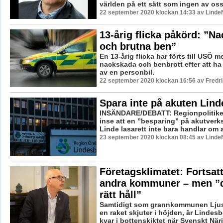
världen på ett sätt som ingen av oss
22 september 2020 klockan 14:33 av LindeN
13-årig flicka påkörd: ”N
och brutna ben”
En 13-årig flicka har förts till USÖ 
nackskada och benbrott efter att ha 
av en personbil.
22 september 2020 klockan 16:56 av Fredr
Spara inte på akuten Lin
INSÄNDARE/DEBATT: Regionpolitike
inse att en ”besparing” på akutver
Linde lasarett inte bara handlar om at
23 september 2020 klockan 08:45 av LindeN
Företagsklimatet: Fortsatt
andra kommuner – men ”d
rätt håll”
Samtidigt som grannkommunen Ljusn
en raket skjuter i höjden, är Lindesb
kvar i bottenskiktet när Svenskt Näri