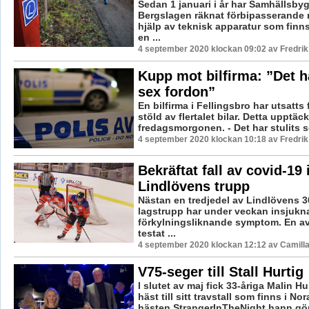
Sedan 1 januari i år har Samhällsb
Bergslagen räknat förbipasserande
hjälp av teknisk apparatur som finn
en ...
4 september 2020 klockan 09:02 av Fredri
Kupp mot bilfirma: ”Det ha
sex fordon”
En bilfirma i Fellingsbro har utsatts 
stöld av flertalet bilar. Detta upptäc
fredagsmorgonen. - Det har stulits s
4 september 2020 klockan 10:18 av Fredri
Bekräftat fall av covid-19 
Lindlövens trupp
Nästan en tredjedel av Lindlövens 3
lagstrupp har under veckan insjukna
förkylningsliknande symptom. En av
testat ...
4 september 2020 klockan 12:12 av Camill
V75-seger till Stall Hurtig
I slutet av maj fick 33-åriga Malin Hu
häst till sitt travstall som finns i No
hästen StrangerInTheNight hann göra