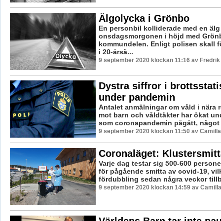
Älgolycka i Grönbo
En personbil kolliderade med en älg
onsdagsmorgonen i höjd med Grönb
kommundelen. Enligt polisen skall f
i 20-årså...
9 september 2020 klockan 11:16 av Fredri
Dystra siffror i brottsstat
under pandemin
Antalet anmälningar om våld i nära re
mot barn och våldtäkter har ökat u
som coronapandemin pågått, något 
9 september 2020 klockan 11:50 av Camill
Coronaläget: Klustersmitt
Varje dag testar sig 500-600 persone
för pågående smitta av covid-19, vil
fördubbling sedan några veckor tillb
9 september 2020 klockan 14:59 av Camill