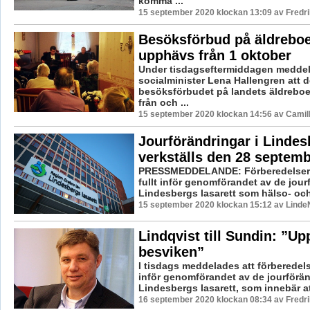
komma ...
15 september 2020 klockan 13:09 av Fredr
Besöksförbud på äldrebo
upphävs från 1 oktober
Under tisdagseftermiddagen medde
socialminister Lena Hallengren att d
besöksförbudet på landets äldrebo
från och ...
15 september 2020 klockan 14:56 av Camil
Jourförändringar i Lindes
verkställs den 28 septem
PRESSMEDDELANDE: Förberedelsern
fullt inför genomförandet av de jour
Lindesbergs lasarett som hälso- och
15 september 2020 klockan 15:12 av LindeN
Lindqvist till Sundin: ”U
besviken”
I tisdags meddelades att förberedel
inför genomförandet av de jourförän
Lindesbergs lasarett, som innebär att
16 september 2020 klockan 08:34 av Fredr