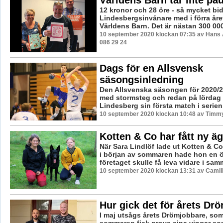
Världens Barn tar inte pa
12 kronor och 28 öre - så mycket bid
Lindesbergsinvånare med i förra året
Världens Barn. Det är nästan 300 000
10 september 2020 klockan 07:35 av Hans 
086 29 24
Dags för en Allsvensk
säsongsinledning
Den Allsvenska säsongen för 2020/2
med stormsteg och redan på lördag 
Lindesberg sin första match i serien
10 september 2020 klockan 10:48 av Timm
Kotten & Co har fått ny ä
När Sara Lindlöf lade ut Kotten & Co 
i början av sommaren hade hon en 
företaget skulle få leva vidare i samm
10 september 2020 klockan 13:31 av Camil
Hur gick det för årets Dr
I maj utsågs årets Drömjobbare, so
sommaren fick prova sina vingar s