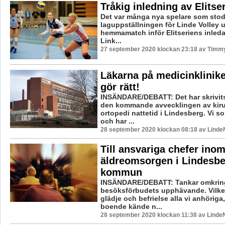
Tråkig inledning av Elitse
Det var många nya spelare som stod
laguppställningen för Linde Volley 
hemmamatch inför Elitseriens inle
Link...
27 september 2020 klockan 23:18 av Timm
Läkarna på medicinklinik
gör rätt!
INSÄNDARE/DEBATT: Det har skrivit
den kommande avvecklingen av kiru
ortopedi nattetid i Lindesberg. Vi s
och har ...
28 september 2020 klockan 08:18 av LindeN
Till ansvariga chefer ino
äldreomsorgen i Lindesb
kommun
INSÄNDARE/DEBATT: Tankar omkrin
besöksförbudets upphävande. Vilke
glädje och befrielse alla vi anhörig
boende kände n...
28 september 2020 klockan 11:38 av LindeN