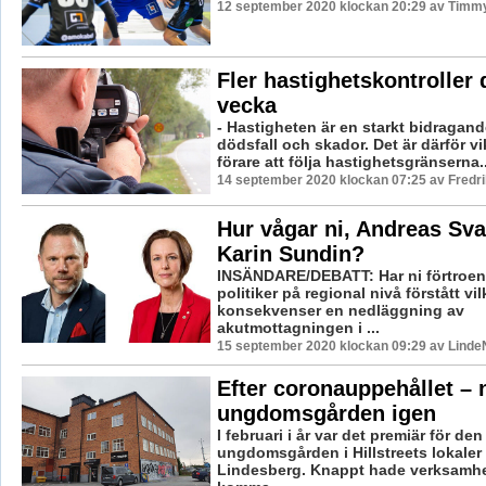
12 september 2020 klockan 20:29 av Timm
Fler hastighetskontroller
vecka
- Hastigheten är en starkt bidragande
dödsfall och skador. Det är därför vikt
förare att följa hastighetsgränserna..
14 september 2020 klockan 07:25 av Fredr
Hur vågar ni, Andreas Sv
Karin Sundin?
INSÄNDARE/DEBATT: Har ni förtroe
politiker på regional nivå förstått vil
konsekvenser en nedläggning av
akutmottagningen i ...
15 september 2020 klockan 09:29 av LindeN
Efter coronauppehållet –
ungdomsgården igen
I februari i år var det premiär för de
ungdomsgården i Hillstreets lokaler 
Lindesberg. Knappt hade verksamhe