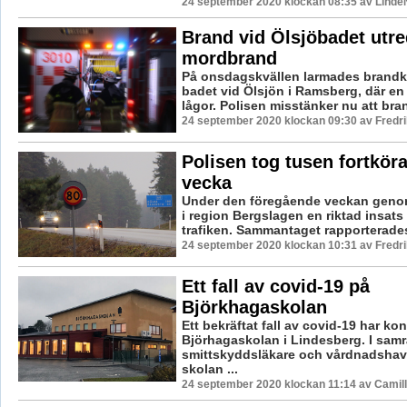
24 september 2020 klockan 08:35 av LindeN
Brand vid Ölsjöbadet utr
mordbrand
På onsdagskvällen larmades brandkår
badet vid Ölsjön i Ramsberg, där en
lågor. Polisen misstänker nu att bra
24 september 2020 klockan 09:30 av Fredr
Polisen tog tusen fortkör
vecka
Under den föregående veckan geno
i region Bergslagen en riktad insats 
trafiken. Sammantaget rapporterades 
24 september 2020 klockan 10:31 av Fredr
Ett fall av covid-19 på
Björkhagaskolan
Ett bekräftat fall av covid-19 har ko
Björhagaskolan i Lindesberg. I sam
smittskyddsläkare och vårdnadshav
skolan ...
24 september 2020 klockan 11:14 av Camil