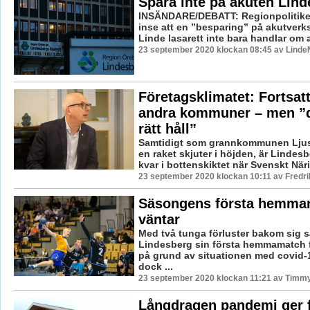
Spara inte på akuten Lin
INSÄNDARE/DEBATT: Regionpolitike
inse att en ”besparing” på akutver
Linde lasarett inte bara handlar om at
23 september 2020 klockan 08:45 av LindeN
Företagsklimatet: Fortsatt
andra kommuner – men ”d
rätt håll”
Samtidigt som grannkommunen Ljusn
en raket skjuter i höjden, är Lindesb
kvar i bottenskiktet när Svenskt Näri
23 september 2020 klockan 10:11 av Fredr
Säsongens första hemma
väntar
Med två tunga förluster bakom sig s
Lindesberg sin första hemmamatch 
på grund av situationen med covid
dock ...
23 september 2020 klockan 11:21 av Timm
Långdragen pandemi ger 