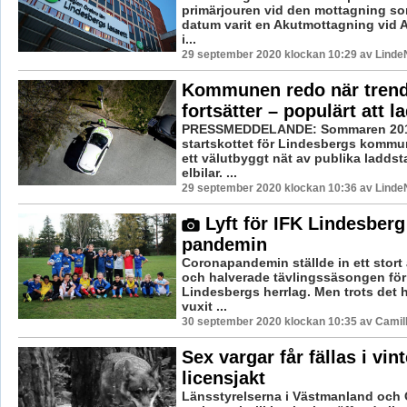
primärjouren vid den mottagning som
datum varit en Akutmottagning vid 
i...
29 september 2020 klockan 10:29 av LindeN
Kommunen redo när tren
fortsätter – populärt att l
PRESSMEDDELANDE: Sommaren 201
startskottet för Lindesbergs kommu
ett välutbyggt nät av publika laddsta
elbilar. ...
29 september 2020 klockan 10:36 av LindeN
Lyft för IFK Lindesberg
pandemin
Coronapandemin ställde in ett stort
och halverade tävlingssäsongen för
Lindesbergs herrlag. Men trots det 
vuxit ...
30 september 2020 klockan 10:35 av Camil
Sex vargar får fällas i vin
licensjakt
Länsstyrelserna i Västmanland och 