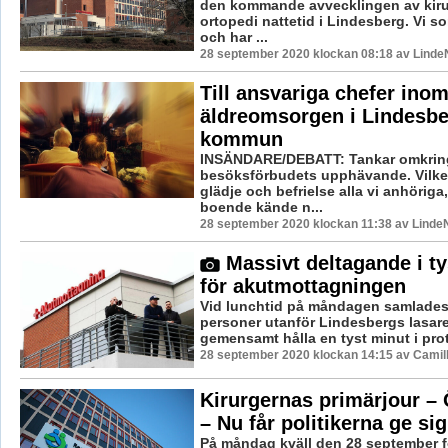
den kommande avvecklingen av kiru
ortopedi nattetid i Lindesberg. Vi s
och har ...
28 september 2020 klockan 08:18 av LindeN
Till ansvariga chefer ino
äldreomsorgen i Lindesb
kommun
INSÄNDARE/DEBATT: Tankar omkrin
besöksförbudets upphävande. Vilke
glädje och befrielse alla vi anhörig
boende kände n...
28 september 2020 klockan 11:38 av LindeN
Massivt deltagande i ty
för akutmottagningen
Vid lunchtid på måndagen samlades
personer utanför Lindesbergs lasaret
gemensamt hålla en tyst minut i prot
28 september 2020 klockan 14:15 av Camil
Kirurgernas primärjour – 
– Nu får politikerna ge sig
På måndag kväll den 28 september f