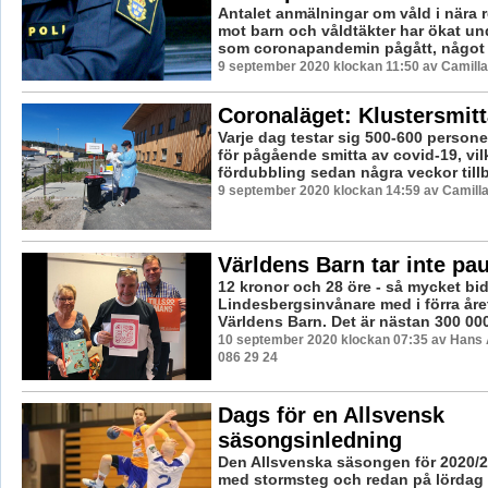
Antalet anmälningar om våld i nära re
mot barn och våldtäkter har ökat u
som coronapandemin pågått, något 
9 september 2020 klockan 11:50 av Camill
Coronaläget: Klustersmitt
Varje dag testar sig 500-600 persone
för pågående smitta av covid-19, vil
fördubbling sedan några veckor tillb
9 september 2020 klockan 14:59 av Camill
Världens Barn tar inte pa
12 kronor och 28 öre - så mycket bid
Lindesbergsinvånare med i förra året
Världens Barn. Det är nästan 300 000
10 september 2020 klockan 07:35 av Hans 
086 29 24
Dags för en Allsvensk
säsongsinledning
Den Allsvenska säsongen för 2020/2
med stormsteg och redan på lördag 