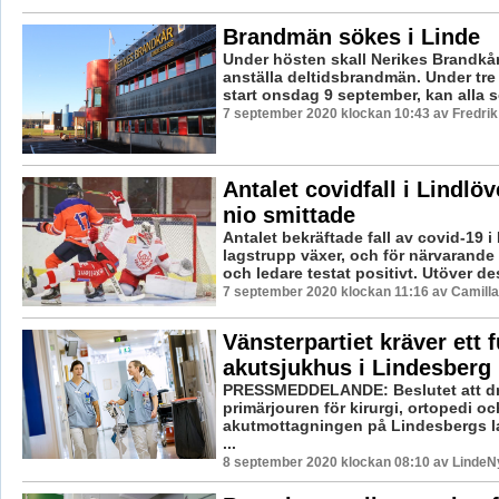
Brandmän sökes i Linde
Under hösten skall Nerikes Brandkår
anställa deltidsbrandmän. Under tr
start onsdag 9 september, kan alla so
7 september 2020 klockan 10:43 av Fredri
Antalet covidfall i Lindlö
nio smittade
Antalet bekräftade fall av covid-19 i
lagstrupp växer, och för närvarande 
och ledare testat positivt. Utöver des
7 september 2020 klockan 11:16 av Camill
Vänsterpartiet kräver ett f
akutsjukhus i Lindesberg
PRESSMEDDELANDE: Beslutet att dr
primärjouren för kirurgi, ortopedi oc
akutmottagningen på Lindesbergs la
...
8 september 2020 klockan 08:10 av LindeNy