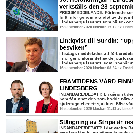
verkställs den 28 septem
PRESSMEDDELANDE: Förberedelsern
fullt inför genomförandet av de jour
Lindesbergs lasarett som hälso- och
15 september 2020 klockan 15:12 av LindeN
Lindqvist till Sundin: ”U
besviken”
I tisdags meddelades att förberedel
inför genomförandet av de jourförän
Lindesbergs lasarett, som innebär att
16 september 2020 klockan 08:34 av Fredr
FRAMTIDENS VÅRD FINNS
LINDESBERG
INSÄNDARE/DEBATT: En gång i tiden
bara förunnat den som bodde nära e
sjukstuga eller ett sjukhus. Bäst vård
16 september 2020 klockan 11:43 av LindeN
Stängning av Stripa är res
INSÄNDARE/DEBATT: I det vackra B
man inte låta bli att häpna över det 