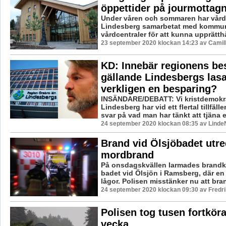
öppettider på jourmottag
Under våren och sommaren har vårdc
Lindesberg samarbetat med kommun
vårdcentraler för att kunna upprätthål
23 september 2020 klockan 14:23 av Camil
KD: Innebär regionens be
gällande Lindesbergs lasa
verkligen en besparing?
INSÄNDARE/DEBATT: Vi kristdemokra
Lindesberg har vid ett flertal tillfälle
svar på vad man har tänkt att tjäna 
24 september 2020 klockan 08:35 av LindeN
Brand vid Ölsjöbadet utr
mordbrand
På onsdagskvällen larmades brandkår
badet vid Ölsjön i Ramsberg, där en
lågor. Polisen misstänker nu att bra
24 september 2020 klockan 09:30 av Fredr
Polisen tog tusen fortkör
vecka