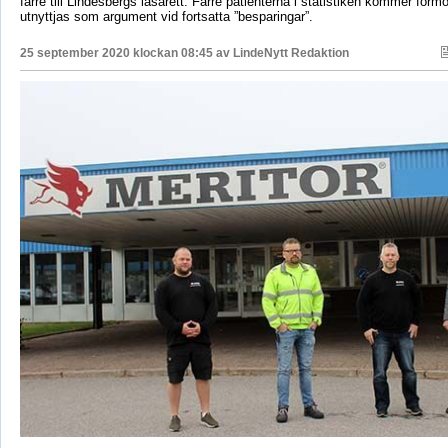
färre till Lindesbergs lasarett. Färre patienterna i statistiken kommer förmo
utnyttjas som argument vid fortsatta ”besparingar”.
25 september 2020 klockan 08:45 av
LindeNytt Redaktion