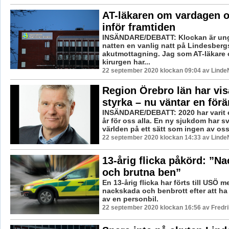
AT-läkaren om vardagen 
inför framtiden
INSÄNDARE/DEBATT: Klockan är unge
natten en vanlig natt på Lindesberg
akutmottagning. Jag som AT-läkare 
kirurgen har...
22 september 2020 klockan 09:04 av LindeN
Region Örebro län har vis
styrka – nu väntar en förä
INSÄNDARE/DEBATT: 2020 har varit 
år för oss alla. En ny sjukdom har s
världen på ett sätt som ingen av oss
22 september 2020 klockan 14:33 av LindeN
13-årig flicka påkörd: ”N
och brutna ben”
En 13-årig flicka har förts till USÖ 
nackskada och benbrott efter att ha 
av en personbil.
22 september 2020 klockan 16:56 av Fredr