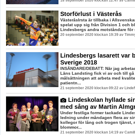
18 september 2020 klockan 12:47 av Camil
Storförlust i Västerås
VästeråsIrsta är tillbaka i Allsvenska
spelat upp sig från Division 1 och b
Lindesbergs andra motståndare för 
20 september 2020 klockan 19:39 av Timm
Lindesbergs lasarett var b
Sverige 2018
INSÄNDARE/DEBATT: När jag arbetad
Läns Landsting fick vi av och till g
målsättningen att arbeta med kvalit
patientn...
21 september 2020 klockan 09:22 av LindeN
Lindeskolan hyllade si
med sång av Martin Almg
Under festliga former tackade Lind
ledning under måndagen flera av si
kollegor för lång och trogen tjänst,
blommor...
21 september 2020 klockan 14:19 av Camil