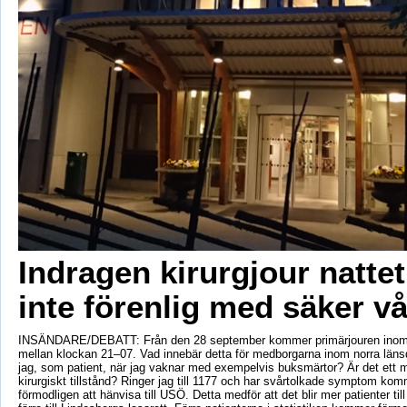
Indragen kirurgjour nattet
inte förenlig med säker vå
INSÄNDARE/DEBATT: Från den 28 september kommer primärjouren inom ki
mellan klockan 21–07. Vad innebär detta för medborgarna inom norra läns
jag, som patient, när jag vaknar med exempelvis buksmärtor? Är det ett m
kirurgiskt tillstånd? Ringer jag till 1177 och har svårtolkade symptom ko
förmodligen att hänvisa till USÖ. Detta medför att det blir mer patienter t