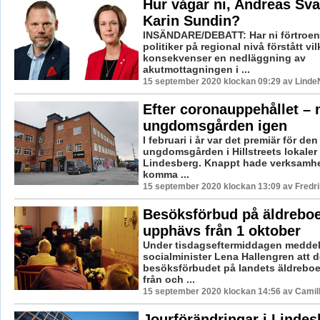
Hur vågar ni, Andreas Sv
Karin Sundin?
INSÄNDARE/DEBATT: Har ni förtroe
politiker på regional nivå förstått vil
konsekvenser en nedläggning av
akutmottagningen i ...
15 september 2020 klockan 09:29 av LindeN
Efter coronauppehållet –
ungdomsgården igen
I februari i år var det premiär för de
ungdomsgården i Hillstreets lokaler 
Lindesberg. Knappt hade verksamhe
komma ...
15 september 2020 klockan 13:09 av Fredr
Besöksförbud på äldrebo
upphävs från 1 oktober
Under tisdagseftermiddagen medde
socialminister Lena Hallengren att d
besöksförbudet på landets äldrebo
från och ...
15 september 2020 klockan 14:56 av Camil
Jourförändringar i Lindes