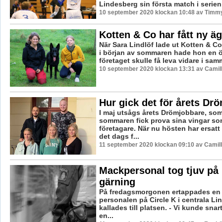
Lindesberg sin första match i serien
10 september 2020 klockan 10:48 av Timm
Kotten & Co har fått ny ä
När Sara Lindlöf lade ut Kotten & Co 
i början av sommaren hade hon en 
företaget skulle få leva vidare i samm
10 september 2020 klockan 13:31 av Camil
Hur gick det för årets Dr
I maj utsågs årets Drömjobbare, so
sommaren fick prova sina vingar s
företagare. När nu hösten har ersat
det dags f...
11 september 2020 klockan 09:10 av Camil
Mackpersonal tog tjuv på 
gärning
På fredagsmorgonen ertappades en 
personalen på Circle K i centrala Li
kallades till platsen. - Vi kunde snart
en...