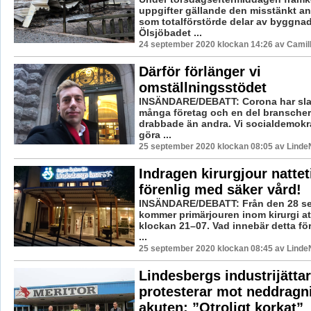
uppgifter gällande den misstänkt a
som totalförstörde delar av byggnad
Ölsjöbadet ...
24 september 2020 klockan 14:26 av Camil
Därför förlänger vi
omställningsstödet
INSÄNDARE/DEBATT: Corona har slag
många företag och en del branscher
drabbade än andra. Vi socialdemokr
göra ...
25 september 2020 klockan 08:05 av LindeN
Indragen kirurgjour natteti
förenlig med säker vård!
INSÄNDARE/DEBATT: Från den 28 s
kommer primärjouren inom kirurgi at
klockan 21–07. Vad innebär detta f
...
25 september 2020 klockan 08:45 av LindeN
Lindesbergs industrijättar
protesterar mot neddragn
akuten: ”Otroligt korkat”