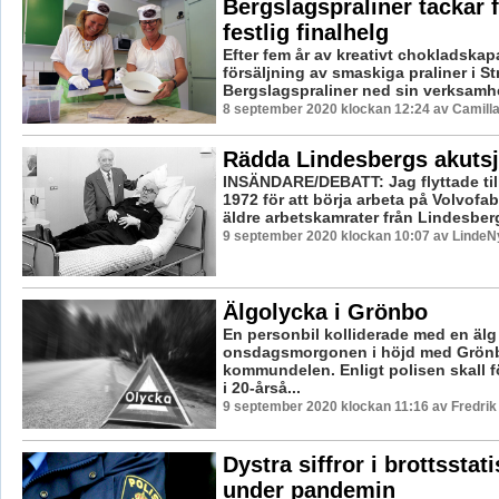
Bergslagspraliner tackar 
festlig finalhelg
Efter fem år av kreativt chokladska
försäljning av smaskiga praliner i St
Bergslagspraliner ned sin verksamhet
8 september 2020 klockan 12:24 av Camill
Rädda Lindesbergs akuts
INSÄNDARE/DEBATT: Jag flyttade til
1972 för att börja arbeta på Volvofa
äldre arbetskamrater från Lindesberg
9 september 2020 klockan 10:07 av LindeNy
Älgolycka i Grönbo
En personbil kolliderade med en älg
onsdagsmorgonen i höjd med Grönb
kommundelen. Enligt polisen skall f
i 20-årså...
9 september 2020 klockan 11:16 av Fredri
Dystra siffror i brottsstat
under pandemin