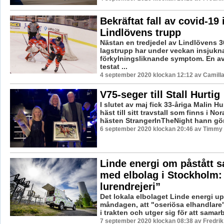
Bekräftat fall av covid-19 
Lindlövens trupp
Nästan en tredjedel av Lindlövens 3
lagstrupp har under veckan insjukna
förkylningsliknande symptom. En av
testat ...
4 september 2020 klockan 12:12 av Camill
V75-seger till Stall Hurtig
I slutet av maj fick 33-åriga Malin Hu
häst till sitt travstall som finns i No
hästen StrangerInTheNight hann göra
6 september 2020 klockan 20:46 av Timmy
Linde energi om påstått 
med elbolag i Stockholm:
lurendrejeri”
Det lokala elbolaget Linde energi u
måndagen, att "oseriösa elhandlare"
i trakten och utger sig för att samarb
7 september 2020 klockan 08:38 av Fredri