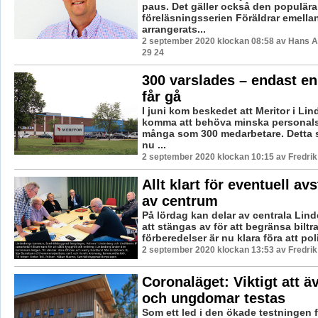
paus. Det gäller också den populära
föreläsningsserien Föräldrar emella
arrangerats...
2 september 2020 klockan 08:58 av Hans 
29 24
300 varslades – endast en
får gå
I juni kom beskedet att Meritor i Li
komma att behöva minska personal
många som 300 medarbetare. Detta s
nu ...
2 september 2020 klockan 10:15 av Fredri
Allt klart för eventuell av
av centrum
På lördag kan delar av centrala Li
att stängas av för att begränsa biltraf
förberedelser är nu klara föra att pol
2 september 2020 klockan 13:53 av Fredri
Coronaläget: Viktigt att ä
och ungdomar testas
Som ett led i den ökade testningen 