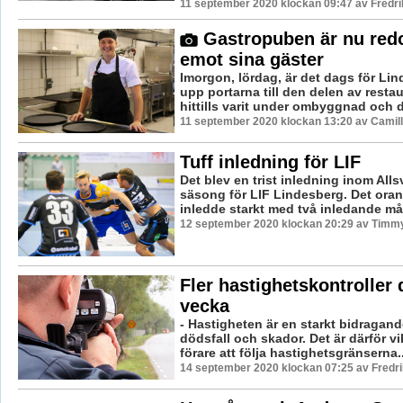
11 september 2020 klockan 09:47 av Fredr
Gastropuben är nu redo
emot sina gäster
Imorgon, lördag, är det dags för Lin
upp portarna till den delen av rest
hittills varit under ombyggnad och dä
11 september 2020 klockan 13:20 av Camil
Tuff inledning för LIF
Det blev en trist inledning inom Al
säsong för LIF Lindesberg. Det oran
inledde starkt med två inledande mål
12 september 2020 klockan 20:29 av Timm
Fler hastighetskontroller
vecka
- Hastigheten är en starkt bidragande
dödsfall och skador. Det är därför vikt
förare att följa hastighetsgränserna..
14 september 2020 klockan 07:25 av Fredr