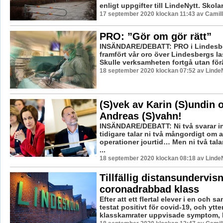
enligt uppgifter till LindeNytt. Skolan
17 september 2020 klockan 11:43 av Camil
PRO: ”Gör om gör rätt”
INSÄNDARE/DEBATT: PRO i Lindesber
framfört vår oro över Lindesbergs la
Skulle verksamheten fortgå utan förä
18 september 2020 klockan 07:52 av LindeN
(S)vek av Karin (S)undin 
Andreas (S)vahn!
INSÄNDARE/DEBATT: Ni två svarar i
tidigare talar ni två mångordigt om a
operationer jourtid… Men ni två talar
...
18 september 2020 klockan 08:18 av LindeN
Tillfällig distansundervisn
coronadrabbad klass
Efter att ett flertal elever i en och 
testat positivt för covid-19, och ytter
klasskamrater uppvisade symptom, b