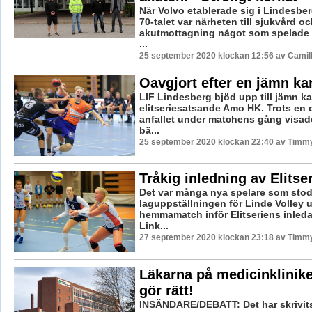
När Volvo etablerade sig i Lindesber
70-talet var närheten till sjukvård o
akutmottagning något som spelade en
...
25 september 2020 klockan 12:56 av Camil
Oavgjort efter en jämn k
LIF Lindesberg bjöd upp till jämn k
elitseriesatsande Amo HK. Trots en d
anfallet under matchens gång visade
bä...
25 september 2020 klockan 22:40 av Timm
Tråkig inledning av Elitse
Det var många nya spelare som stod
laguppställningen för Linde Volley 
hemmamatch inför Elitseriens inle
Link...
27 september 2020 klockan 23:18 av Timm
Läkarna på medicinklinik
gör rätt!
INSÄNDARE/DEBATT: Det har skrivit