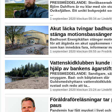
PRESSMEDDELANDE: Storåbaserade 
Björn Dahlfors är nu klar med sin s
Oviksfjällen. Ett unikt bokprojekt s
...
1 september 2020 klockan 08:34 av LindeNy
Akut läcka tvingar badhus
stänga motionsbassänge
Badhuset Energikällan stänger mo
för att åtgärda en akut uppkommen 
som kan innebära fara, informerar ma
1 september 2020 klockan 09:55 av Fredri
Vattenskidklubben kunde
hjälp av bankens ägarstift
PRESSMEDDELANDE: Sandigare, säk
snyggare. Bad- och båtplatsen där
Guldsmedshyttans vattenskidklubb hål
rustad och redo att ta...
1 september 2020 klockan 15:24 av LindeNy
Föräldraföreläsningar tar
paus
Pandemin har fått mycket i livet och