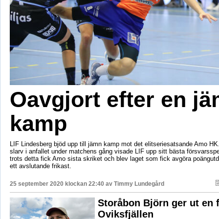
Oavgjort efter en j
kamp
LIF Lindesberg bjöd upp till jämn kamp mot det elitseriesatsande Amo HK.
slarv i anfallet under matchens gång visade LIF upp sitt bästa försvarssp
trots detta fick Amo sista skriket och blev laget som fick avgöra poängu
ett avslutande frikast.
25 september 2020 klockan 22:40 av
Timmy Lundegård
Storåbon Björn ger ut en
Oviksfjällen