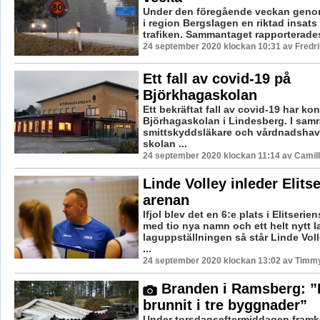
Under den föregående veckan geno
i region Bergslagen en riktad insats 
trafiken. Sammantaget rapporterades 
24 september 2020 klockan 10:31 av Fredr
Ett fall av covid-19 på
Björkhagaskolan
Ett bekräftat fall av covid-19 har ko
Björhagaskolan i Lindesberg. I sam
smittskyddsläkare och vårdnadshav
skolan ...
24 september 2020 klockan 11:14 av Camil
Linde Volley inleder Elitse
arenan
Ifjol blev det en 6:e plats i Elitserie
med tio nya namn och ett helt nytt la
laguppställningen så står Linde Voll
...
24 september 2020 klockan 13:02 av Timm
Branden i Ramsberg: ”
brunnit i tre byggnader”
Under torsdagseftermiddagen fram