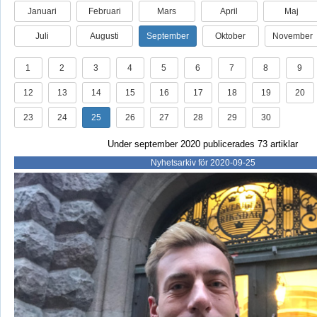
Januari
Februari
Mars
April
Maj
Juli
Augusti
September
Oktober
November
1
2
3
4
5
6
7
8
9
12
13
14
15
16
17
18
19
20
23
24
25
26
27
28
29
30
Under september 2020 publicerades 73 artiklar
Nyhetsarkiv för 2020-09-25