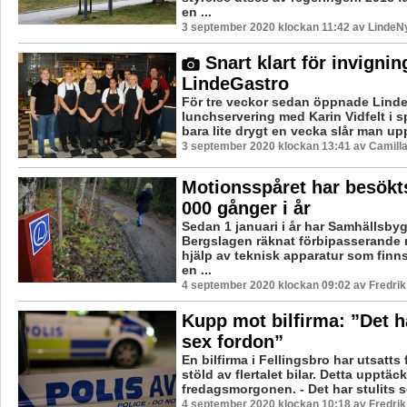
en ...
3 september 2020 klockan 11:42 av LindeNy
Snart klart för invignin
LindeGastro
För tre veckor sedan öppnade Linde
lunchservering med Karin Vidfelt i 
bara lite drygt en vecka slår man upp 
3 september 2020 klockan 13:41 av Camill
Motionsspåret har besökt
000 gånger i år
Sedan 1 januari i år har Samhällsb
Bergslagen räknat förbipasserande
hjälp av teknisk apparatur som finn
en ...
4 september 2020 klockan 09:02 av Fredri
Kupp mot bilfirma: ”Det ha
sex fordon”
En bilfirma i Fellingsbro har utsatts 
stöld av flertalet bilar. Detta upptäc
fredagsmorgonen. - Det har stulits s
4 september 2020 klockan 10:18 av Fredri