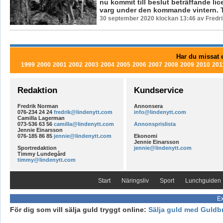
nu kommit till beslut beträffande lic
varg under den kommande vintern. To
30 september 2020 klockan 13:46 av Fredr
Har du missat e
1999
2000
2001
2002
2003
2004
2005
2006
2007
2008
2009
2010
201
Redaktion
Kundservice
Fredrik Norman
Annonsera
076-234 24 24
fredrik@lindenytt.com
info@lindenytt.com
Camilla Lagerman
073-536 63 56
camilla@lindenytt.com
Annonsprislista
Jennie Einarsson
076-185 86 85
jennie@lindenytt.com
Ekonomi
Jennie Einarsson
Sportredaktion
jennie@lindenytt.com
Timmy Lundegård
timmy@lindenytt.com
Start
Näringsliv
Sport
Lunchguiden
Ex
För dig som vill sälja guld tryggt online:
Sälja guld med Guldb