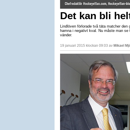
Det kan bli hel
Lindlöven förlorade två täta matcher den 
hamna i negativt kval. Nu måste man se til
vänder.
19 januari 2015 klockan 09:03 av
Mikael Mj