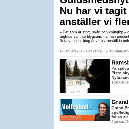
Nu har vi tagit
anställer vi fle
– Det som är stort, svårt och krångligt – d
Sigfrids var inte blygsam, när han pres
Rotary-lunch. Idag är vi tolv anställda och 
19 januari 2015 klockan 15:58 av
Hans An
Ramsb
På själv
Pistolsky
Nyårssmä
1 januari 
Grand 
Grand Pri
spelledi
fyllas av
2 januari 