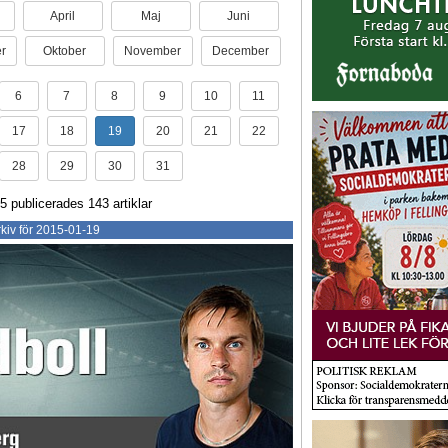
April
Maj
Juni
r
Oktober
November
December
6
7
8
9
10
11
17
18
19
20
21
22
28
29
30
31
5 publicerades 143 artiklar
kiv för 2015-01-19