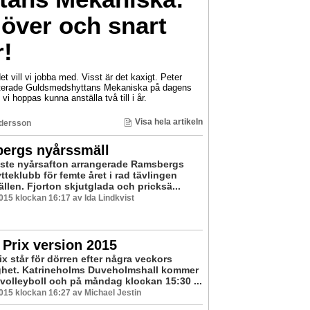
 över och snart
r!
et vill vi jobba med. Visst är det kaxigt. Peter
enterade Guldsmedshyttans Mekaniska på dagens
vi hoppas kunna anställa två till i år.
Visa hela artikeln
dersson
ergs nyårssmäll
aste nyårsafton arrangerade Ramsbergs
tteklubb för femte året i rad tävlingen
llen. Fjorton skjutglada och pricksä...
2015 klockan 16:17 av Ida Lindkvist
Prix version 2015
x står för dörren efter några veckors
ghet. Katrineholms Duveholmshall kommer
 volleyboll och på måndag klockan 15:30 ...
2015 klockan 16:27 av Michael Jestin