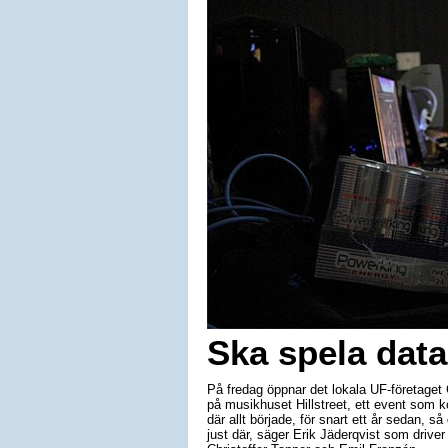
Ska spela data
På fredag öppnar det lokala UF-företaget
på musikhuset Hillstreet, ett event som k
där allt började, för snart ett år sedan, s
just där, säger Erik Jäderqvist som drive