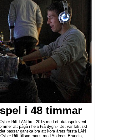
spel i 48 timmar
 Cyber Rift LAN-året 2015 med ett dataspelevent
ommer att pågå i hela två dygn.- Det var faktiskt
å det passar ganska bra att köra årets första LAN
r Cyber Rift tillsammans med Andreas Brundin,