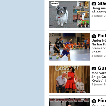
Sta
Häng med
på centr
2 januari 
Fatl
Under hös
Nu har F
premiärk
knäet...
3 januari 
Guss
Med värm
årliga Gu
Kvalet”, i
3 januari 
Fång
Var du e