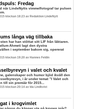
dspuls: Fredag
 när LindeNytts vimmelfotograf tar pulsen
um.
2015 klockan 18:23 av Redaktion LindeNytt
ums långa väg tillbaka
ten har han stöttat sitt LIF från läktaren.
atlum Ahmeti lagt den dystra
vällen i september bakom sig, opererat
2015 klockan 19:20 av Hannes Feldin
elbyrevyn i valet och kvalet
e, galenskaper och humor bjöd ikväll den
sselbyrevyn, i år under temat ”I Valet och
n till sin premiär för 2015...
2015 klockan 20:14 av Ida Lindkvist
at i krogvimlet
ller någon du känner ute på krogen igår?