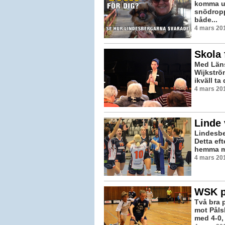
komma upp
snödropp
både...
4 mars 201
Skola 
Med Läns
Wijkströ
ikväll ta
4 mars 201
Linde 
Lindesbe
Detta eft
hemma mo
4 mars 201
WSK p
Två bra 
mot Pål
med 4-0, 