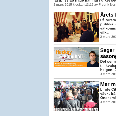
lastbilssläp hade hamnat i diket se
2 mars 2015 klockan 13:16 av Fredrik No
Årets 
På torsd
pubkväll
välkomna
vilka...
2 mars 201
Seger 
säson
Det ser 
till kvals
helgen. 
3 mars 201
Mer m
Linde Ci
väckt frå
Önskemåle
3 mars 20