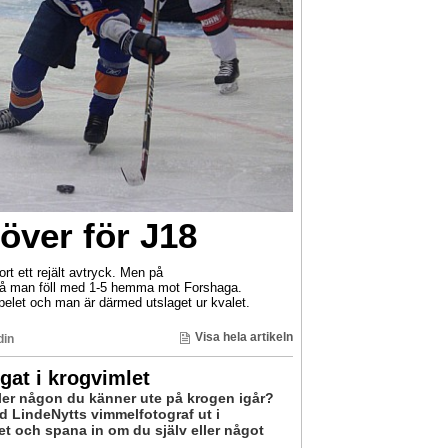
ver för J18
rt ett rejält avtryck. Men på
då man föll med 1-5 hemma mot Forshaga.
spelet och man är därmed utslaget ur kvalet.
Visa hela artikeln
din
at i krogvimlet
ller någon du känner ute på krogen igår?
 LindeNytts vimmelfotograf ut i
et och spana in om du själv eller något