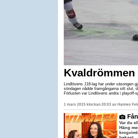
Kvaldrömmen ö
Lindlövens J18-lag har under säsongen gjo
söndagen nådde framgångarna sitt slut, 
Förlusten var Lindlövens andra i playoff-
1 mars 2015 klockan 20:03 av
Hannes Fel
Fång
Var du e
Häng med
krogviml
bekant...