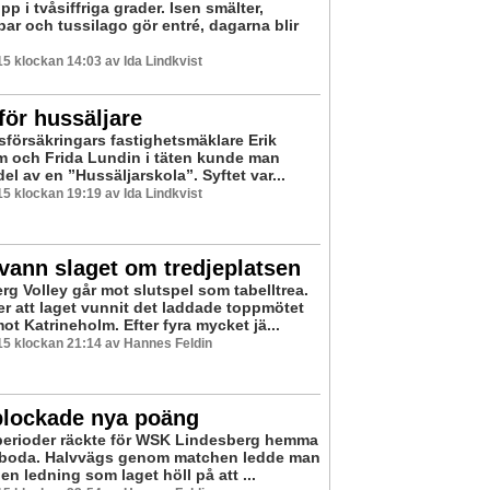
 i tvåsiffriga grader. Isen smälter,
ar och tussilago gör entré, dagarna blir
5 klockan 14:03 av Ida Lindkvist
för hussäljare
försäkringars fastighetsmäklare Erik
m och Frida Lundin i täten kunde man
 del av en ”Hussäljarskola”. Syftet var...
5 klockan 19:19 av Ida Lindkvist
vann slaget om tredjeplatsen
rg Volley går mot slutspel som tabelltrea.
er att laget vunnit det laddade toppmötet
t Katrineholm. Efter fyra mycket jä...
5 klockan 21:14 av Hannes Feldin
lockade nya poäng
perioder räckte för WSK Lindesberg hemma
sboda. Halvvägs genom matchen ledde man
en ledning som laget höll på att ...