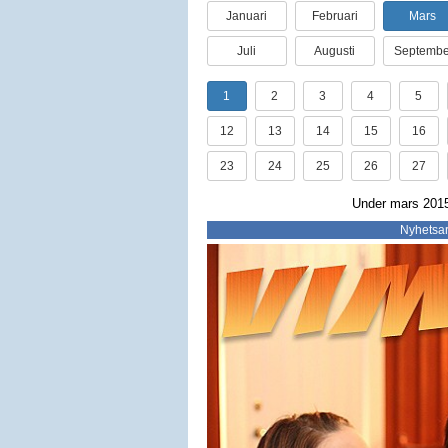
Januari
Februari
Mars
Juli
Augusti
Septembe
1
2
3
4
5
12
13
14
15
16
23
24
25
26
27
Under mars 2015 
Nyhetsar