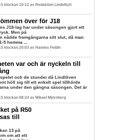
5 klockan 10:12 av Redaktion LindeNytt
römmen över för J18
ns J18-lag har under säsongen gjort ett
tryck. Men på
 nådde framgångarna sitt slut, då man
1-5 hemma ...
5 klockan 20:03 av Hannes Feldin
eten var och är nyckeln till
ång
spelet och de stunder då Lindlöven
t höll sig till ett enkelt spel tillhörde
tarna under den gångna säsongen. Det är
5 klockan 08:24 av Mikael Mjörnberg
iket på R50
as till
ckan 13 på
rm om att ett