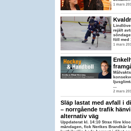
1 mars 201
Kvald
Lindlöve
rejält av
söndagen
föll med 
1 mars 201
Enkelh
framg
Målvakts
konsekven
ljusglim
...
2 mars 201
Släp lastat med avfall i d
– norrgående trafik hänvis
alternativ väg
Uppdaterat kl. 14:10 Strax före klo
måndagen, fick Nerikes Brandkår la