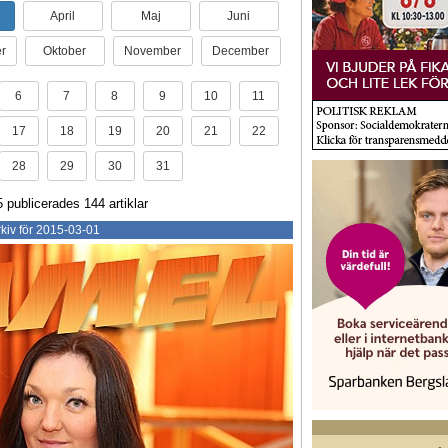
April
Maj
Juni
r
Oktober
November
December
6
7
8
9
10
11
17
18
19
20
21
22
28
29
30
31
publicerades 144 artiklar
kiv för 2015-03-01