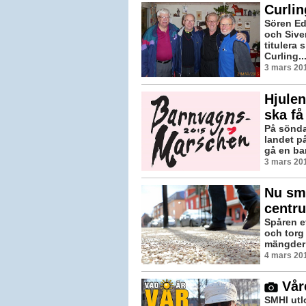
Curlin
Sören Ed
och Sive
titulera
Curling..
3 mars 201
Hjulen
ska få
På sönda
landet på
gå en ba
3 mars 201
Nu sm
centr
Spåren ef
och torg
mängder g
4 mars 201
Vår
SMHI utl