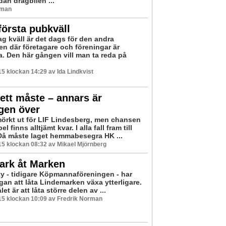
dan dragbilen ...
rman
första pubkväll
ag kväll är det dags för den andra
en där företagare och föreningar är
. Den här gången vill man ta reda på
5 klockan 14:29 av Ida Lindkvist
ett måste – annars är
gen över
mörkt ut för LIF Lindesberg, men chansen
pel finns alltjämt kvar. I alla fall fram till
Då måste laget hemmabesegra HK ...
5 klockan 08:32 av Mikael Mjörnberg
ark åt Marken
ty - tidigare Köpmannaföreningen - har
gan att låta Lindemarken växa ytterligare.
t är att låta större delen av ...
15 klockan 10:09 av Fredrik Norman