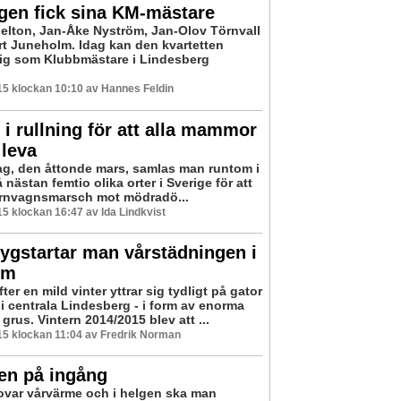
gen fick sina KM-mästare
elton, Jan-Åke Nyström, Jan-Olov Törnvall
rt Juneholm. Idag kan den kvartetten
 sig som Klubbmästare i Lindesberg
.
5 klockan 10:10 av Hannes Feldin
 i rullning för att alla mammor
 leva
g, den åttonde mars, samlas man runtom i
 nästan femtio olika orter i Sverige för att
rnvagnsmarsch mot mödradö...
5 klockan 16:47 av Ida Lindkvist
ygstartar man vårstädningen i
um
ter en mild vinter yttrar sig tydligt på gator
 i centrala Lindesberg - i form av enorma
rus. Vintern 2014/2015 blev att ...
5 klockan 11:04 av Fredrik Norman
en på ingång
ovar vårvärme och i helgen ska man