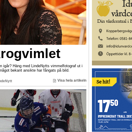
krogvimlet
en igår? Häng med LindeNytts vimmelfotograf ut i
något bekant ansikte har fångats på bild.
Visa hela artikeln
ndeNytt