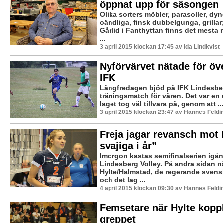
öppnat upp för säsongen
Olika sorters möbler, parasoller, dyno
oändliga, finsk dubbelgunga, grillar
Gårlid i Fanthyttan finns det mesta
...
3 april 2015 klockan 17:45 av Ida Lindkvist
Nyförvärvet nätade för öv
IFK
Långfredagen bjöd på IFK Lindesber
träningsmatch för våren. Det var en
laget tog väl tillvara på, genom att ..
3 april 2015 klockan 23:47 av Hannes Feldi
Freja jagar revansch mot 
svajiga i år”
Imorgon kastas semifinalserien igån
Lindesberg Volley. På andra sidan nä
Hylte/Halmstad, de regerande sven
och det lag ...
4 april 2015 klockan 09:30 av Hannes Feldi
Femsetare när Hylte kopp
greppet