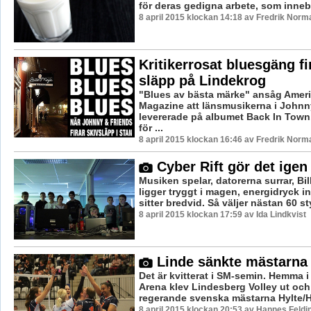
för deras gedigna arbete, som innebur
8 april 2015 klockan 14:18 av Fredrik Norm
Kritikerrosat bluesgäng fi
släpp på Lindekrog
"Blues av bästa märke" ansåg Amer
Magazine att länsmusikerna i Johnn
levererade på albumet Back In Town
för ...
8 april 2015 klockan 16:46 av Fredrik Norm
Cyber Rift gör det igen
Musiken spelar, datorerna surrar, Bil
ligger tryggt i magen, energidryck i
sitter bredvid. Så väljer nästan 60 sty
8 april 2015 klockan 17:59 av Ida Lindkvist
Linde sänkte mästarna i
Det är kvitterat i SM-semin. Hemma 
Arena klev Lindesberg Volley ut och
regerande svenska mästarna Hylte/Ha
8 april 2015 klockan 20:53 av Hannes Feldi