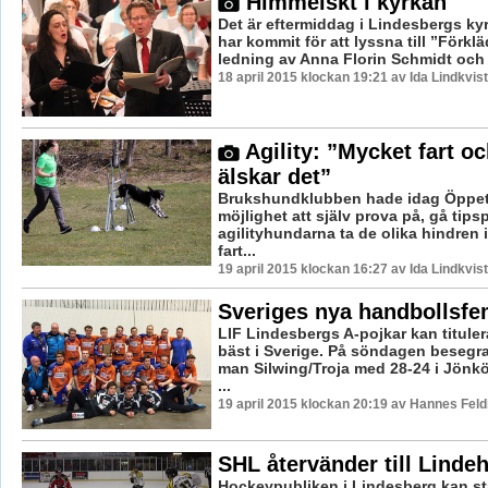
Himmelskt i kyrkan
Det är eftermiddag i Lindesbergs ky
har kommit för att lyssna till ”Förk
ledning av Anna Florin Schmidt och .
18 april 2015 klockan 19:21 av Ida Lindkvist
Agility: ”Mycket fart o
älskar det”
Brukshundklubben hade idag Öppe
möjlighet att själv prova på, gå tip
agilityhundarna ta de olika hindren 
fart...
19 april 2015 klockan 16:27 av Ida Lindkvist
Sveriges nya handbollsf
LIF Lindesbergs A-pojkar kan titule
bäst i Sverige. På söndagen besegr
man Silwing/Troja med 28-24 i Jönk
...
19 april 2015 klockan 20:19 av Hannes Feld
SHL återvänder till Linde
Hockeypubliken i Lindesberg kan stäl