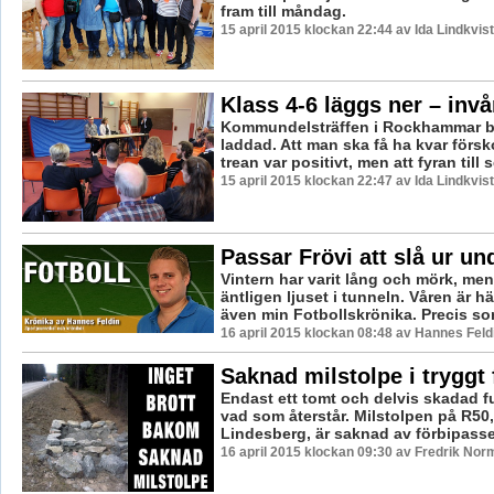
fram till måndag.
15 april 2015 klockan 22:44 av Ida Lindkvist
Klass 4-6 läggs ner – invå
Kommundelsträffen i Rockhammar bl
laddad. Att man ska få ha kvar försko
trean var positivt, men att fyran till s
15 april 2015 klockan 22:47 av Ida Lindkvist
Passar Frövi att slå ur un
Vintern har varit lång och mörk, me
äntligen ljuset i tunneln. Våren är 
även min Fotbollskrönika. Precis som
16 april 2015 klockan 08:48 av Hannes Feld
Saknad milstolpe i tryggt 
Endast ett tomt och delvis skadad 
vad som återstår. Milstolpen på R50,
Lindesberg, är saknad av förbipasse
16 april 2015 klockan 09:30 av Fredrik Nor