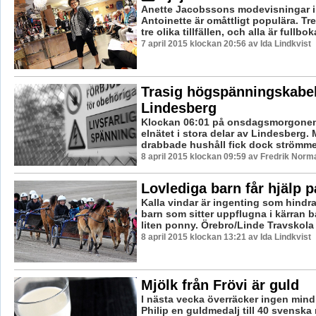
Anette Jacobssons modevisningar i 
Antoinette är omåttligt populära. Tre
tre olika tillfällen, och alla är fullbo
7 april 2015 klockan 20:56 av Ida Lindkvist
Trasig högspänningskabel
Lindesberg
Klockan 06:01 på onsdagsmorgonen
elnätet i stora delar av Lindesberg. 
drabbade hushåll fick dock strömmen 
8 april 2015 klockan 09:59 av Fredrik Norm
Lovlediga barn får hjälp p
Kalla vindar är ingenting som hindra
barn som sitter uppflugna i kärran 
liten ponny. Örebro/Linde Travskola 
8 april 2015 klockan 13:21 av Ida Lindkvist
Mjölk från Frövi är guld
I nästa vecka överräcker ingen mindr
Philip en guldmedalj till 40 svensk