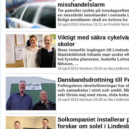
misshandelslarm
Tre patruller ryckte på torsdagseft
en misstänkt misshandel i centrala 
Enligt anmälaren skall en kvinna ha bl
16 april 2015 klockan 15:31 av Fredrik Nor
Viktigt med säkra cykelväg
skolor
Strax innanför ingången till Lindes
Stadsbibliotek hittade man under e
två fysiska planerare, Isabella Lohs
Nilsson, ...
16 april 2015 klockan 19:24 av Ida Lindkvist
Dansbandsdrottning till F
Fellingsbros idrottsföreningar har sl
och samarbetar i stort och smått. N
står första maj med stora, röda bokst
16 april 2015 klockan 19:29 av Ida Lindkvist
Solkompaniet installerar 
forskar om solel i Lindes