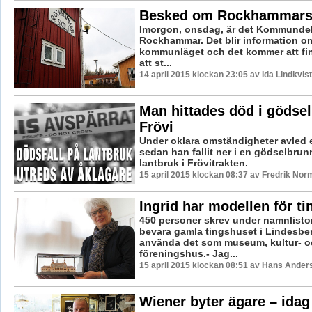
Besked om Rockhammars
Imorgon, onsdag, är det Kommundels
Rockhammar. Det blir information om
kommunläget och det kommer att fi
att st...
14 april 2015 klockan 23:05 av Ida Lindkvist
Man hittades död i gödsel
Frövi
Under oklara omständigheter avled 
sedan han fallit ner i en gödselbrunn
lantbruk i Frövitrakten.
15 april 2015 klockan 08:37 av Fredrik Nor
Ingrid har modellen för t
450 personer skrev under namnlistor
bevara gamla tingshuset i Lindesber
använda det som museum, kultur- o
föreningshus.- Jag...
15 april 2015 klockan 08:51 av Hans Ander
Wiener byter ägare – idag 