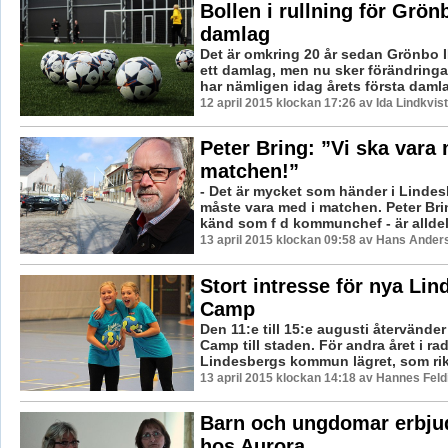
Bollen i rullning för Grön
damlag
Det är omkring 20 år sedan Grönbo 
ett damlag, men nu sker förändringa
har nämligen idag årets första damla
12 april 2015 klockan 17:26 av Ida Lindkvist
Peter Bring: ”Vi ska vara 
matchen!”
- Det är mycket som händer i Lindes
måste vara med i matchen. Peter Bri
känd som f d kommunchef - är alldeles
13 april 2015 klockan 09:58 av Hans Ander
Stort intresse för nya Lin
Camp
Den 11:e till 15:e augusti återvände
Camp till staden. För andra året i ra
Lindesbergs kommun lägret, som rikta
13 april 2015 klockan 14:18 av Hannes Feld
Barn och ungdomar erbju
hos Aurora