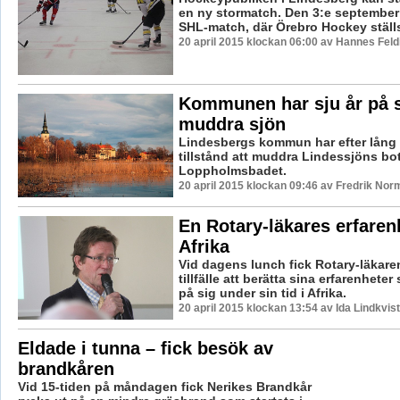
en ny stormatch. Den 3:e september
SHL-match, där Örebro Hockey ställs
20 april 2015 klockan 06:00 av Hannes Feld
Kommunen har sju år på s
muddra sjön
Lindesbergs kommun har efter lång 
tillstånd att muddra Lindessjöns bo
Loppholmsbadet.
20 april 2015 klockan 09:46 av Fredrik Nor
En Rotary-läkares erfarenh
Afrika
Vid dagens lunch fick Rotary-läkaren
tillfälle att berätta sina erfarenhete
på sig under sin tid i Afrika.
20 april 2015 klockan 13:54 av Ida Lindkvist
Eldade i tunna – fick besök av
brandkåren
Vid 15-tiden på måndagen fick Nerikes Brandkår