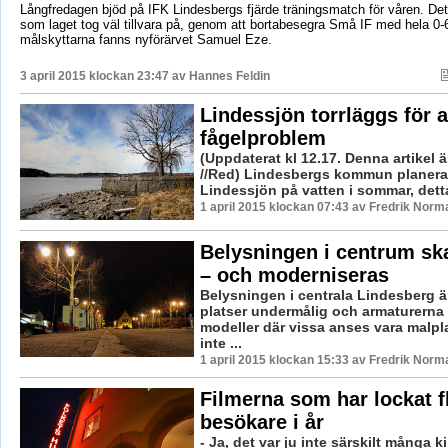
Långfredagen bjöd på IFK Lindesbergs fjärde träningsmatch för våren. Det
som laget tog väl tillvara på, genom att bortabesegra Små IF med hela 0-
målskyttarna fanns nyförärvet Samuel Eze.
3 april 2015 klockan 23:47 av
Hannes Feldin
Lindessjön torrläggs för a
fågelproblem
(Uppdaterat kl 12.17. Denna artikel ä
//Red) Lindesbergs kommun planera
Lindessjön på vatten i sommar, detta 
1 april 2015 klockan 07:43 av Fredrik Norm
Belysningen i centrum ska
– och moderniseras
Belysningen i centrala Lindesberg 
platser undermålig och armaturerna 
modeller där vissa anses vara malp
inte ...
1 april 2015 klockan 15:33 av Fredrik Norm
Filmerna som har lockat f
besökare i år
- Ja, det var ju inte särskilt många ki