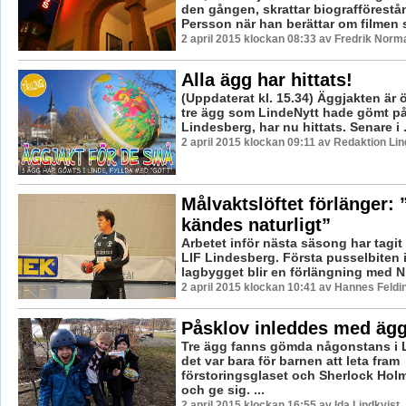
den gången, skrattar biografförestå
Persson när han berättar om filmen s
2 april 2015 klockan 08:33 av Fredrik Norm
Alla ägg har hittats!
(Uppdaterat kl. 15.34) Äggjakten är 
tre ägg som LindeNytt hade gömt på 
Lindesberg, har nu hittats. Senare i .
2 april 2015 klockan 09:11 av Redaktion Li
Målvaktslöftet förlänger: 
kändes naturligt”
Arbetet inför nästa säsong har tagit 
LIF Lindesberg. Första pusselbiten 
lagbygget blir en förlängning med Nik
2 april 2015 klockan 10:41 av Hannes Feldi
Påsklov inleddes med ägg
Tre ägg fanns gömda någonstans i 
det var bara för barnen att leta fram
förstoringsglaset och Sherlock Ho
och ge sig. ...
2 april 2015 klockan 16:55 av Ida Lindkvist