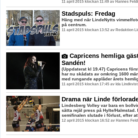
11 april 2015 klockan 11:49 av Hannes Feld
Stadspuls: Fredag
Häng med när LindeNytts vimmelfoto
på centrum.
11 april 2015 klockan 13:52 av Redaktion L
Capricens hemliga gäst
Sandén!
(Uppdaterat kl 19.47) Capricens förs
har nu skådats av omkring 1600 män
med rungande applåder årets hemliga
11 april 2015 klockan 17:45 av Ida Lindkvist
Drama när Linde förlorad
Lindesberg Volley var bara en bollvin
sätta rejäl press på Hylte/Halmstad.
semifinalen slutade i förlust, efter att
12 april 2015 klockan 16:52 av Hannes Feld