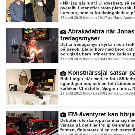
- När jag går runt i Lindesberg, så se
överallt. Letar efter stora platta tak
Larsson, som är forskningsledare på 
17 april 2015 klockan 09:17 av Hans Ander
Abrakadabra när Jonas
fredagsmyser
Det är fredagsmys i kyrkan och Troll
på besök. Bland korv med bröd och 
och glada barn brinner trollkarlens pl
17 april 2015 klockan 18:43 av Ida Lindkvist
Konstnärssjäl satsar p
Bob Linger står med en fot i Söder
egentligen bor, och en fot i Lindesb
kärleken Christoffer Sjögren finns. N
17 april 2015 klockan 20:01 av Ida Lindkvist
EM-äventyret kan börja 
Debuten ute i Europa närmar sig med
väntan på det filar Philip Gehrman p
formen, finjusterar bilen och sätter ih
18 april 2015 klockan 10:26 av Hannes Feld