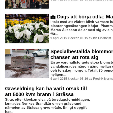
Dags att börja odla: Ma
I takt med att vädret blivit varmare 
planteringssäsongen börjat! Plant
Marco Åkesson delar med sig av sin
för...
9 april 2015 klockan 06:15 av Ida Lindkvist
Specialbeställda blommor 
chansen att rota sig
En av varuhallstorgets stora blomst
vandaliserades någon gång mellan 
och torsdag morgon. Totalt 75 pens
nyligen...
9 april 2015 klockan 08:16 av Fredrik Norm
Gräseldning kan ha varit orsak till
att 5000 kvm brann i Stråssa
Strax efter klockan elva på torsdagsförmiddagen,
larmades Nerikes Brandkår om en gräsbrand i
närheten av Stråssa gruvområde. Enligt uppgift
har...