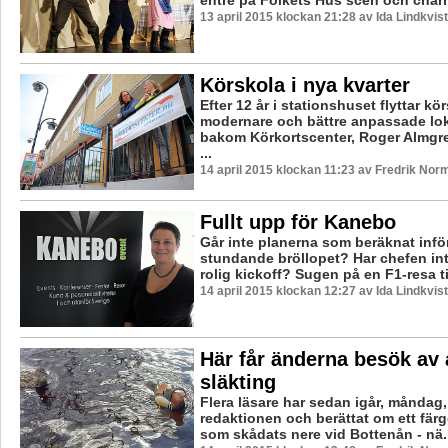
13 april 2015 klockan 21:28 av Ida Lindkvist
Körskola i nya kvarter
Efter 12 år i stationshuset flyttar kör
modernare och bättre anpassade lok
bakom Körkortscenter, Roger Almgr
...
14 april 2015 klockan 11:23 av Fredrik Nor
Fullt upp för Kanebo
Går inte planerna som beräknat inför
stundande bröllopet? Har chefen inte
rolig kickoff? Sugen på en F1-resa till
14 april 2015 klockan 12:27 av Ida Lindkvist
Här får änderna besök av 
släkting
Flera läsare har sedan igår, måndag, h
redaktionen och berättat om ett färg
som skådats nere vid Bottenån - nä..