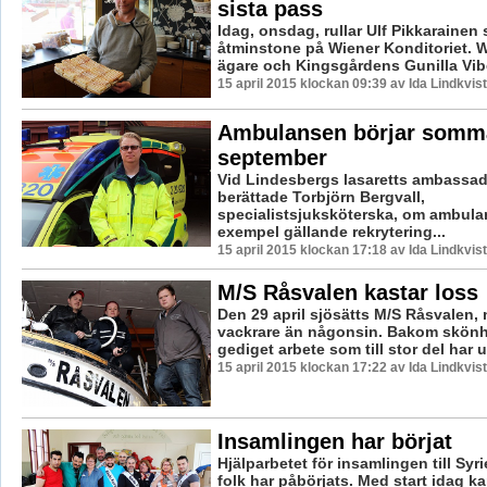
sista pass
Idag, onsdag, rullar Ulf Pikkarainen s
åtminstone på Wiener Konditoriet. W
ägare och Kingsgårdens Gunilla Viber
15 april 2015 klockan 09:39 av Ida Lindkvist
Ambulansen börjar somma
september
Vid Lindesbergs lasaretts ambassa
berättade Torbjörn Bergvall,
specialistsjuksköterska, om ambul
exempel gällande rekrytering...
15 april 2015 klockan 17:18 av Ida Lindkvist
M/S Råsvalen kastar loss
Den 29 april sjösätts M/S Råsvalen,
vackrare än någonsin. Bakom skönh
gediget arbete som till stor del har ut
15 april 2015 klockan 17:22 av Ida Lindkvist
Insamlingen har börjat
Hjälparbetet för insamlingen till Sy
folk har påbörjats. Med start idag k