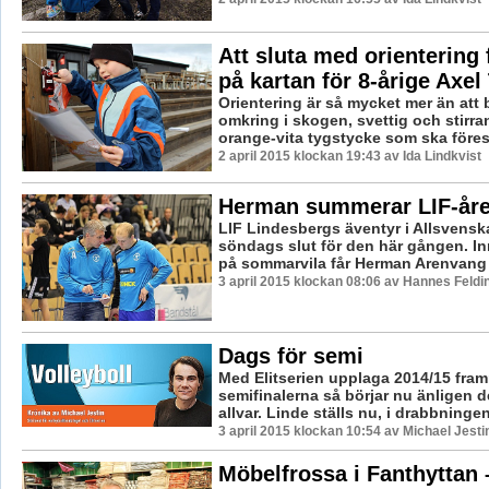
Att sluta med orientering 
på kartan för 8-årige Axe
Orientering är så mycket mer än att 
omkring i skogen, svettig och stirra
orange-vita tygstycke som ska förestä
2 april 2015 klockan 19:43 av Ida Lindkvist
Herman summerar LIF-åre
LIF Lindesbergs äventyr i Allsvensk
söndags slut för den här gången. In
på sommarvila får Herman Arenvang 
3 april 2015 klockan 08:06 av Hannes Feldi
Dags för semi
Med Elitserien upplaga 2014/15 fram
semifinalerna så börjar nu änligen d
allvar. Linde ställs nu, i drabbningen
3 april 2015 klockan 10:54 av Michael Jesti
Möbelfrossa i Fanthyttan 