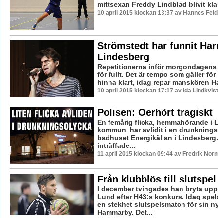
mittsexan Freddy Lindblad blivit klar 
10 april 2015 klockan 13:37 av Hannes Feld
Strömstedt har funnit Har
Lindesberg
Repetitionerna inför morgondagens
för fullt. Det är tempo som gäller för
hinna klart, idag repar manskören Ha
10 april 2015 klockan 17:17 av Ida Lindkvist
Polisen: Oerhört tragiskt
En femårig flicka, hemmahörande i 
kommun, har avlidit i en drunkning
badhuset Energikällan i Lindesberg
inträffade...
11 april 2015 klockan 09:44 av Fredrik Nor
Från klubblös till slutspel
I december tvingades han bryta upp
Lund efter H43:s konkurs. Idag spel
en stekhet slutspelsmatch för sin n
Hammarby. Det...