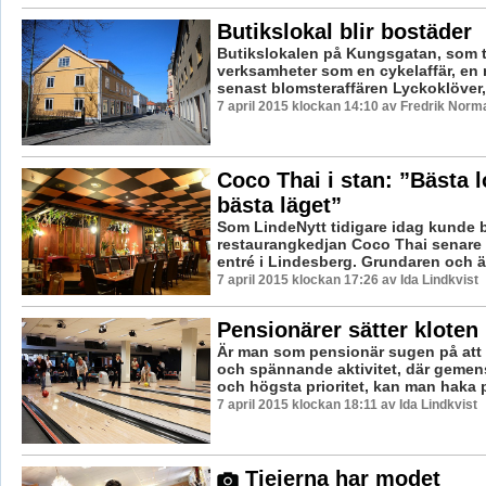
Butikslokal blir bostäder
Butikslokalen på Kungsgatan, som t
verksamheter som en cykelaffär, en 
senast blomsteraffären Lyckoklöver, h
7 april 2015 klockan 14:10 av Fredrik Norm
Coco Thai i stan: ”Bästa l
bästa läget”
Som LindeNytt tidigare idag kunde 
restaurangkedjan Coco Thai senare i
entré i Lindesberg. Grundaren och ä
7 april 2015 klockan 17:26 av Ida Lindkvist
Pensionärer sätter kloten 
Är man som pensionär sugen på att
och spännande aktivitet, där gemens
och högsta prioritet, kan man haka p
7 april 2015 klockan 18:11 av Ida Lindkvist
Tjejerna har modet