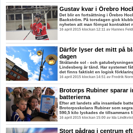
Gustav kvar i Örebro Hoc
Det blir en fortsättning i Örebro Ho
Backström. På torsdagen gick klub
nyheten att man förnyat kontraktet m
16 april 2015 klockan 12:11 av Hannes Feld
Därför lyser det mitt på b
dagen
Strålande sol - och gatubelysningen 
Lindesberg är tänd. Har systemet fåt
det finns faktiskt en logisk förklarin
16 april 2015 klockan 14:51 av Fredrik Nor
Brotorps Rubiner sparar i
batterierna
Efter att landets alla insamlade batt
Brotorpsskolans Rubiner som segrar
590,5 kilo lyckades de tillsammans få
16 april 2015 klockan 15:00 av Ida Lindkvist
Stort pådrag i centrum eft