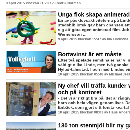
9 april 2015 klockan 11:28 av Fredrik Norman
Unga fick skapa animerad
En av påsklovsaktiviteterna på Lin
stadsbibliotek gav barn chansen att 
sig att göra egen animerad film. Jo
Wernersson ...
9 april 2015 klockan 15:47 av Ida Lindkvist
Bortavinst är ett måste
Efter två spelade semifinaler har vi n
väldigt olika Linde, men två ganska 
Hylte/Halmstad. I och med Lindes vins
10 april 2015 klockan 05:48 av Michael Jest
Ny chef vill träffa kunder 
och på kontoret
- Det vi är riktigt bra på, det är rådg
barn och hela vägen genom livet. De
Enbäck, som gjort sitt första kvartal .
10 april 2015 klockan 08:03 av Hans Ander
130 ton stenmjöl blir ny 