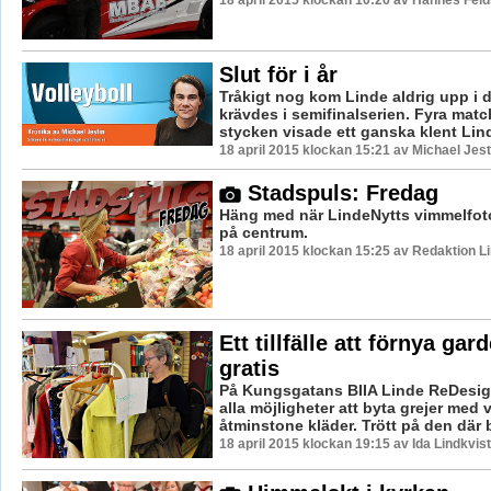
Slut för i år
Tråkigt nog kom Linde aldrig upp i 
krävdes i semifinalserien. Fyra matc
stycken visade ett ganska klent Lin
18 april 2015 klockan 15:21 av Michael Jest
Stadspuls: Fredag
Häng med när LindeNytts vimmelfoto
på centrum.
18 april 2015 klockan 15:25 av Redaktion L
Ett tillfälle att förnya ga
gratis
På Kungsgatans BIIA Linde ReDesig
alla möjligheter att byta grejer med v
åtminstone kläder. Trött på den där b
18 april 2015 klockan 19:15 av Ida Lindkvist