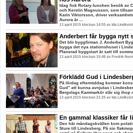
Idag fick Rotary-lunchen besök av 
och Kerstin Magnusson, som tills
Karin Viktorsson, driver verksamhet
Aurora är ...
13 april 2015 klockan 14:55 av Ida Lindkvist
Anderbert får bygga nytt 
Det blir byggfirman J. Anderbert By
bygga det nya stationshuset i Lind
Planerad byggstart är satt till somm
13 april 2015 klockan 15:46 av Fredrik Nor
Förklädd Gud i Lindesber
På lördag eftermiddag kommer kons
Gud” att kunna avnjutas i Lindesber
Bergslags Kammarkör slår sig ihop 
13 april 2015 klockan 21:25 av Ida Lindkvist
En gammal klassiker får l
Den här måndagskvällen kom potati
Sture till Lindesberg. På sin flakmo
entré på Folkets Hus scen och charm