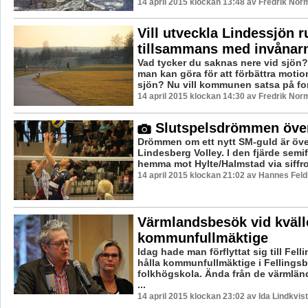
14 april 2015 klockan 13:48 av Fredrik Nor
Vill utveckla Lindessjön r
tillsammans med invånar
Vad tycker du saknas nere vid sjön?
man kan göra för att förbättra motio
sjön? Nu vill kommunen satsa på fort
14 april 2015 klockan 14:30 av Fredrik Nor
Slutspelsdrömmen över
Drömmen om ett nytt SM-guld är öve
Lindesberg Volley. I den fjärde semif
hemma mot Hylte/Halmstad via siffro
14 april 2015 klockan 21:02 av Hannes Feld
Värmlandsbesök vid kväll
kommunfullmäktige
Idag hade man förflyttat sig till Felli
hålla kommunfullmäktige i Fellingsb
folkhögskola. Ända från de värmlä
...
14 april 2015 klockan 23:02 av Ida Lindkvist