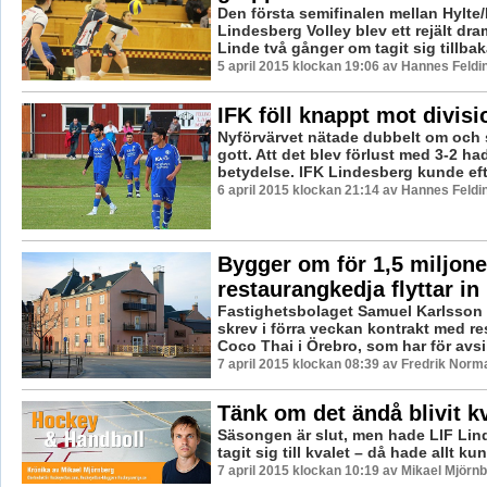
Den första semifinalen mellan Hylte
Lindesberg Volley blev ett rejält dram
Linde två gånger om tagit sig tillbaka
5 april 2015 klockan 19:06 av Hannes Feldi
IFK föll knappt mot divisi
Nyförvärvet nätade dubbelt om och 
gott. Att det blev förlust med 3-2 ha
betydelse. IFK Lindesberg kunde efte
6 april 2015 klockan 21:14 av Hannes Feldi
Bygger om för 1,5 miljone
restaurangkedja flyttar in
Fastighetsbolaget Samuel Karlsson 
skrev i förra veckan kontrakt med r
Coco Thai i Örebro, som har för avsik
7 april 2015 klockan 08:39 av Fredrik Norm
Tänk om det ändå blivit k
Säsongen är slut, men hade LIF Lin
tagit sig till kvalet – då hade allt k
7 april 2015 klockan 10:19 av Mikael Mjörn