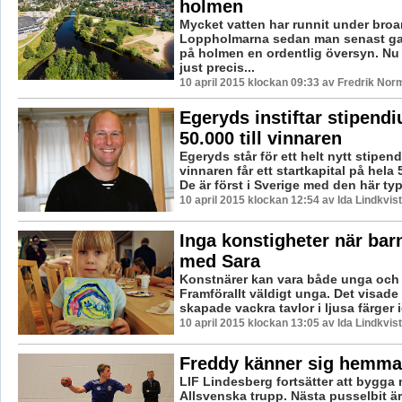
holmen
Mycket vatten har runnit under broa
Loppholmarna sedan man senast g
på holmen en ordentlig översyn. Nu 
just precis...
10 april 2015 klockan 09:33 av Fredrik Nor
Egeryds instiftar stipend
50.000 till vinnaren
Egeryds står för ett helt nytt stipen
vinnaren får ett startkapital på hela 
De är först i Sverige med den här typ
10 april 2015 klockan 12:54 av Ida Lindkvist
Inga konstigheter när bar
med Sara
Konstnärer kan vara både unga och
Framförallt väldigt unga. Det visad
skapade vackra tavlor i ljusa färger id
10 april 2015 klockan 13:05 av Ida Lindkvist
Freddy känner sig hemma 
LIF Lindesberg fortsätter att bygga 
Allsvenska trupp. Nästa pusselbit är