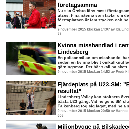
företagsamma
Nu ska Örebro läns mest företags
utses. Finalisterna som tävlar om de
förstaplatsen är fem stycken och h
...
9 november 2015 klockan 14:07 av Ida Lind
71
Kvinna misshandlad i cen
Lindesberg
En polisanmälan om misshandel har 
sedan en kvinna blivit omkullknuff
gärningsman. Det här skall ha skett
9 november 2015 klockan 14:52 av Fredrik
Fjärdeplats på U23-SM: ”E
resultat”
Lindesberg Volley kan stoltsera över
bästa U23-gäng. Vid helgens SM-slut
Falkenberg tog sig laget, med hela se
9 november 2015 klockan 20:50 av Hannes F
603
Miljonbygge på Bilskadec