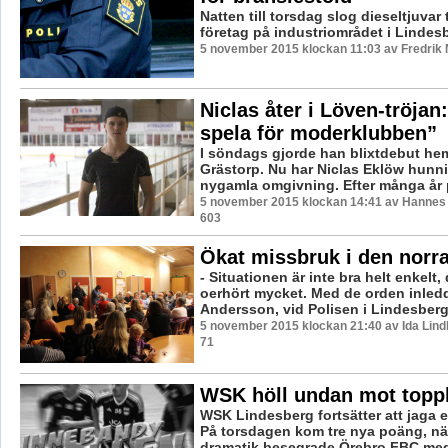
Natten till torsdag slog dieseltjuvar t
företag på industriområdet i Lindes
5 november 2015 klockan 11:03 av Fredrik
Niclas åter i Löven-tröjan:
spela för moderklubben”
I söndags gjorde han blixtdebut h
Grästorp. Nu har Niclas Eklöw hunnit
nygamla omgivning. Efter många år på
5 november 2015 klockan 14:41 av Hannes F
603
Ökat missbruk i den norr
- Situationen är inte bra helt enkelt,
oerhört mycket. Med de orden inled
Andersson, vid Polisen i Lindesberg,
5 november 2015 klockan 21:40 av Ida Lind
71
WSK höll undan mot topp
WSK Lindesberg fortsätter att jaga e
På torsdagen kom tre nya poäng, när
dramatik besegrade Örebro FBC med 