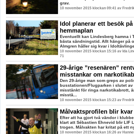
grav.
10 november 2015 klockan 09:41 av Fredri
Idol planerar ett besök på
hemmaplan
Eventuellt kan Lindesberg hamna i 
bästa sändningstid. Allt hänger på 
Almgren håller sig kvar i Idoltävlingen 
10 november 2015 klockan 15:16 av Ida Lin
71
29-årige ”resenären” rent
misstankar om narkotikab
Den 29-årige man som greps av poli
busstationen/Flugparken i slutet av
misstänkt för ringa narkotikabrott, ä
misstä...
10 november 2015 klockan 15:23 av Fredri
Målvaktsprofilen blir kvar 
Efter att ha gjort två vändor i klubb
klart att Sébastien Ehnevid blir LIF
trogen. Målvakten har kritat på ett nyt
10 november 2015 klockan 16:26 av Hannes