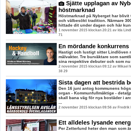
Sjätte upplagan av Nyb
höstmarknad
Höstmarknad på Nyberget har blivit ti
och välbesökt tradition. Närmare 30
hittade dit under dagen och här kun
1 november 2015 klockan 20:21 av Ida Lind
71
En mördande konkurrens
Hastigt och lustigt sitter Lindlöven
målvakter. Tre burväktare som samtli
sina respektive debuter och som nu .
2 november 2015 klockan 09:12 av Mikael 
38 29
Sista dagen att bestrida b
Den 16 juni antog kommunens högs
organ - Kommunfullmäktige - detalj
skall bana väg för nya bostäder i ans
...
2 november 2015 klockan 09:56 av Fredrik
Ett alldeles lysande energ
Per Zetterlund heter den man som är