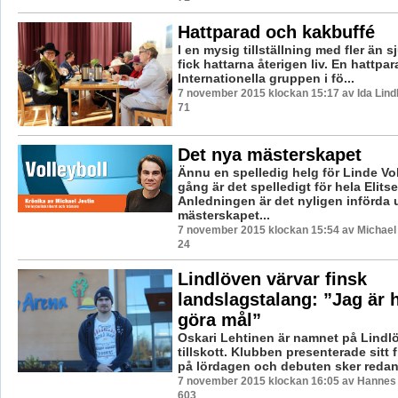
Hattparad och kakbuffé
I en mysig tillställning med fler än s
fick hattarna återigen liv. En hattp
Internationella gruppen i fö...
7 november 2015 klockan 15:17 av Ida Lind
71
Det nya mästerskapet
Ännu en spelledig helg för Linde Vo
gång är det spelledigt för hela Elitse
Anledningen är det nyligen införda 
mästerskapet...
7 november 2015 klockan 15:54 av Michael 
24
Lindlöven värvar finsk
landslagstalang: ”Jag är h
göra mål”
Oskari Lehtinen är namnet på Lindl
tillskott. Klubben presenterade sitt 
på lördagen och debuten sker redan 
7 november 2015 klockan 16:05 av Hannes F
603