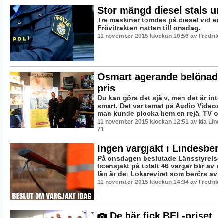
Stor mängd diesel stals u
Tre maskiner tömdes på diesel vid en
Frövitrakten natten till onsdag.
11 november 2015 klockan 10:56 av Fredri
Osmart agerande belöna
pris
Du kan göra det själv, men det är inte
smart. Det var temat på Audio Videos
man kunde plocka hem en rejäl TV och
11 november 2015 klockan 12:51 av Ida Lin
71
Ingen vargjakt i Lindesbe
På onsdagen beslutade Länsstyrels
licensjakt på totalt 46 vargar blir av i
län är det Lokareviret som berörs av j
11 november 2015 klockan 14:34 av Fredri
De här fick BEL-priset