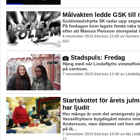
Målvakten ledde GSK till 
Guldsmedshytte SK radar upp segrar fö
På fredagen kom lagets femte raka 
efter att Marcus Persson storspelat i 
6 november 2015 klockan 23:06 av Hannes F
603
Stadspuls: Fredag
Häng med när LindeNytts vimmelfoto
på centrum.
7 november 2015 klockan 12:40 av LindeNy
Startskottet för årets jul
har ljudit
Hur många år som det arrangerats j
Vasselhyttans bygdegård minns inte
Andersson, men däremot vet hon att 
på lä...
7 november 2015 klockan 14:50 av Ida Lind
71