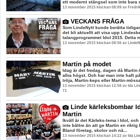
ett modernt stängsel som inte bara s
13 november 2015 klockan 08:09 av Fredri
VECKANS FRÅGA
Som LindeNytt kunde berätta tidigar
det bli aktuellt att visa upp Lindesber
talangprogrammet Idol 2015. Detta m
13 november 2015 klockan 08:56 av LindeN
Martin på modet
Idag är det fredag, dagen då Martin
allra högst. Och har man inte haft på
tröja, Martin-keps eller Martin-mössa 
13 november 2015 klockan 12:58 av Ida Lin
71
Linde kärleksbombar Id
Martin
Ikväll är det Kärleks-tema i Idol, oc
inte bättre än att ge Martin en rikti
Bland företag, skolor och nä...
13 november 2015 klockan 14:22 av Ida Lin