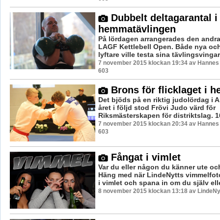
Dubbelt deltagarantal i
hemmatävlingen
På lördagen arrangerades den andr
LAGF Kettlebell Open. Både nya och
lyftare ville testa sina tävlingsvingar,
7 november 2015 klockan 19:34 av Hannes F
603
Brons för flicklaget i
Det bjöds på en riktig judolördag i 
året i följd stod Frövi Judo värd för
Riksmästerskapen för distriktslag. 16
7 november 2015 klockan 20:34 av Hannes F
603
Fångat i vimlet
Var du eller någon du känner ute oc
Häng med när LindeNytts vimmelfoto
i vimlet och spana in om du själv elle
8 november 2015 klockan 13:18 av LindeNy