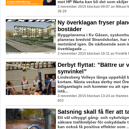
mot HP Warta kan bli det som skiljer L
3 november 2015 klockan 09:07 av Mikael 
38 29
Ny överklagan fryser plan
bostäder
Byggplanerna i Kv Gåsen, syskonh
planeras bredvid Strandskolan, har 
motstånd igen. De närboende som ini
överklagade ...
3 november 2015 klockan 10:11 av Fredrik
Derbyt flyttat: ”Bättre ur 
synvinkel”
Lindesberg Volleys långa uppehåll b
kortare. Nästa veckas derby mot Öre
tidigarelagts och kommer nu att spe
istä...
3 november 2015 klockan 13:24 av Hannes F
603
Satsning skall få fler att 
Ett väl utbyggt gång- och cykelvägn
säkrare trafikmiljöer för oskyddade t
kan också få positiva effekter som ..