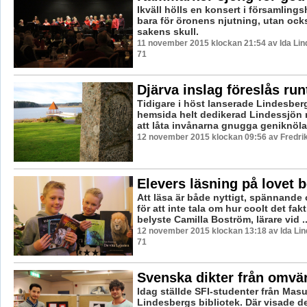
Ikväll hölls en konsert i församling
bara för öronens njutning, utan ock
sakens skull.
11 november 2015 klockan 21:54 av Ida Lin
71
Djärva inslag föreslås run
Tidigare i höst lanserade Lindesb
hemsida helt dedikerad Lindessjön r
att låta invånarna gnugga geniknölar
12 november 2015 klockan 09:56 av Fredri
Elevers läsning på lovet 
Att läsa är både nyttigt, spännande o
för att inte tala om hur coolt det fakt
belyste Camilla Boström, lärare vid ..
12 november 2015 klockan 13:18 av Ida Lin
71
Svenska dikter från omvä
Idag ställde SFI-studenter från Mas
Lindesbergs bibliotek. Där visade d