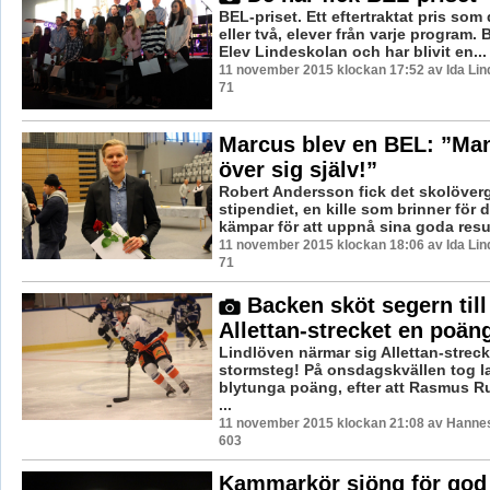
BEL-priset. Ett eftertraktat pris som d
eller två, elever från varje program. 
Elev Lindeskolan och har blivit en...
11 november 2015 klockan 17:52 av Ida Lin
71
Marcus blev en BEL: ”Man 
över sig själv!”
Robert Andersson fick det skolöver
stipendiet, en kille som brinner för 
kämpar för att uppnå sina goda result
11 november 2015 klockan 18:06 av Ida Lin
71
Backen sköt segern till
Allettan-strecket en poän
Lindlöven närmar sig Allettan-strec
stormsteg! På onsdagskvällen tog la
blytunga poäng, efter att Rasmus R
...
11 november 2015 klockan 21:08 av Hannes 
603
Kammarkör sjöng för god