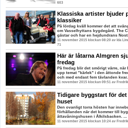
603
Klassiska artister bjuder 
klassiker
På lördag kväll kommer det att svän
om Vasselhyttans bygdegård. The C
gästar och har en hejdundrans Nostal
11 november 2015 klockan 08:20 av Ida Lin
71
Här är låtarna Almgren sj
fredag
På fredag blir det smörigt värre, när
upp temat "kärlek" i den åttonde fr
och med endast fem tävlanden kvar. 
11 november 2015 klockan 09:51 av Fredri
Tidigare byggstart för det
huset
Den ovanligt torra hösten har inne
förhållanden när det kommer till byg
åttavåningshusen i Ålkilsbacken. ...
11 november 2015 klockan 10:24 av Fredri