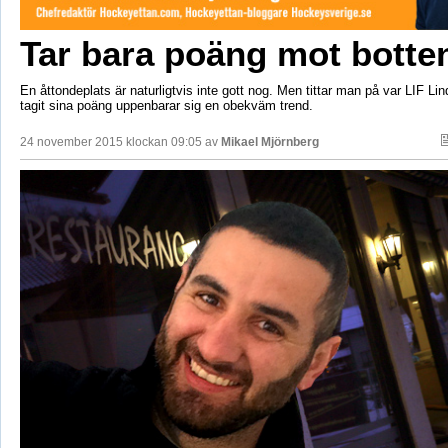
Tar bara poäng mot botte
En åttondeplats är naturligtvis inte gott nog. Men tittar man på var LIF Li
tagit sina poäng uppenbarar sig en obekväm trend.
24 november 2015 klockan 09:05 av
Mikael Mjörnberg