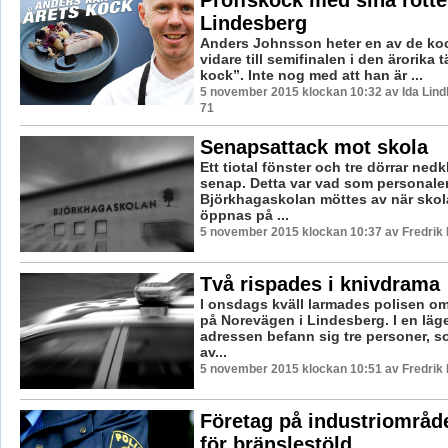
Proffskock med sina rötter
Lindesberg
Anders Johnsson heter en av de ko
vidare till semifinalen i den ärorika 
kock”. Inte nog med att han är ...
5 november 2015 klockan 10:32 av Ida Lind
71
Senapsattack mot skola
Ett tiotal fönster och tre dörrar ned
senap. Detta var vad som personale
Björkhagaskolan möttes av när skol
öppnas på ...
5 november 2015 klockan 10:37 av Fredrik
Två rispades i knivdrama
I onsdags kväll larmades polisen o
på Norevägen i Lindesberg. I en läg
adressen befann sig tre personer, s
av...
5 november 2015 klockan 10:51 av Fredrik
Företag på industriområde
för bränslestöld