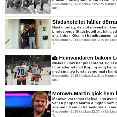
5 november 2015 klockan 23:52 av Hannes F
603
Stadshotellet håller dörr
Nästa lördag, den 14 november, ko
Lindesbergs Stadshotell att hålla et
alla åldrar. Kika in i hotellrummen, ä
6 november 2015 klockan 10:12 av Ida Lind
71
Hemvändaren bakom L
Niclas Eklöw har presenterat sig i L
I bortaderbyt mot Köping slog hemvä
med sina två första seniormål i karriä
6 november 2015 klockan 21:15 av Hannes F
603
Motown-Martin gick hem h
Motown var temat för kvällens avsnit
var en peppad Martin Almgren som g
scenen till sin och framförde sin vers
6 november 2015 klockan 22:37 av Ida Lind
71