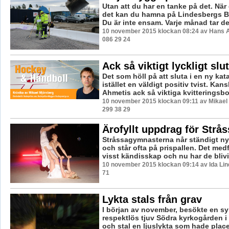
Utan att du har en tanke på det. När
det kan du hamna på Lindesbergs Bi
Du är inte ensam. Varje månad tar de
10 november 2015 klockan 08:24 av Hans 
086 29 24
Ack så viktigt lyckligt slut
Det som höll på att sluta i en ny kata
istället en väldigt positiv tvist. Kan
Ahmetis ack så viktiga kvitteringsbol
10 november 2015 klockan 09:11 av Mikael 
299 38 29
Ärofyllt uppdrag för Strå
Stråssagymnasterna når ständigt n
och står ofta på prispallen. Det medf
visst kändisskap och nu har de blivit
10 november 2015 klockan 09:14 av Ida Lin
71
Lykta stals från grav
I början av november, besökte en sy
respektlös tjuv Södra kyrkogården i
och stal en ljuslykta som hade place