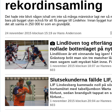
rekordinsamling
Det hade inte blivit någon ishall om inte så många människor lagt ner så m
bara på bygget utan också för att få pengar till Lindehov. Innan bygget kun
det att samla in 250 000 kr som en grundplåt.
24 november 2015 klockan 15:19 av
Hans Andersson
Lindlöven tog efterläng
nollade bottenlaget på nyt
Lindlöven är ett vinnande lag igen
Grästorp bröt man sin tre matcher lå
men segern satt mycket hårt inne. För
1 november 2015 klockan 18:07 av Hannes F
603
Slutsekunderna fällde LIF,
LIF Lindesberg kammade noll på sö
bortamötet med tabelljumbon Warta 
förlust, sedan brandgult tappat en se
förlust...
1 november 2015 klockan 20:04 av Hannes F
603