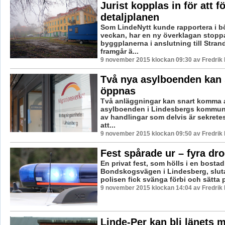
Jurist kopplas in för att f
detaljplanen
Som LindeNytt kunde rapportera i bö
veckan, har en ny överklagan stopp
byggplanerna i anslutning till Stran
framgår ä...
9 november 2015 klockan 09:30 av Fredrik
Två nya asylboenden kan 
öppnas
Två anläggningar kan snart komma a
asylboenden i Lindesbergs kommun.
av handlingar som delvis är sekrete
att...
9 november 2015 klockan 09:50 av Fredrik
Fest spårade ur – fyra dr
En privat fest, som hölls i en bosta
Bondskogsvägen i Lindesberg, slut
polisen fick svänga förbi och sätta p
9 november 2015 klockan 14:04 av Fredrik
Linde-Per kan bli länets 