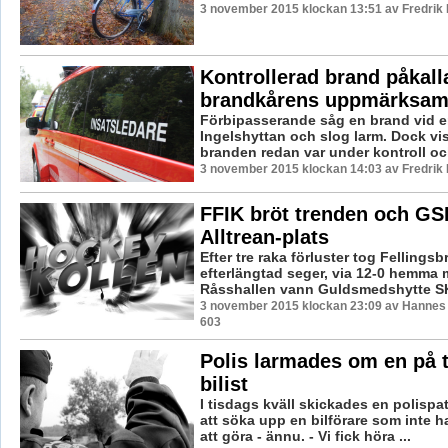
3 november 2015 klockan 13:51 av Fredrik
Kontrollerad brand påkall
brandkårens uppmärksam
Förbipasserande såg en brand vid en
Ingelshyttan och slog larm. Dock vis
branden redan var under kontroll och
3 november 2015 klockan 14:03 av Fredrik
FFIK bröt trenden och GS
Alltrean-plats
Efter tre raka förluster tog Fellingsb
efterlängtad seger, via 12-0 hemma m
Råsshallen vann Guldsmedshytte SK 
3 november 2015 klockan 23:09 av Hannes F
603
Polis larmades om en på t
bilist
I tisdags kväll skickades en polispatru
att söka upp en bilförare som inte h
att göra - ännu. - Vi fick höra ...