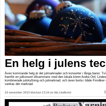
En helg i julens te
Även kommande helg är det julmarknader och konserter i långa banor. Tvi
framför en julkonsert tillsammans med den lokala kören Andra Ord, Lindes
kombinerade julskyltning och julmarknad, och även borta i både Finnåk
vankas det marknad.
24 november 2015 klockan 13:24 av
Ida Lindkvist