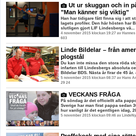
Ut ur skuggan och in p
”Man känner sig viktig”
Han har tidigare fått finna sig i att 
lagets profiler. Den här hösten har
slutligen gjort LIF Lindesbergs vä...
4 november 2015 klockan 19:27 av Hannes F
603
Linde Bildelar – från ameri
plogstål
Du kan inte missa den stora röda sk
infarten till Lindesbergs absoluta c
Bildelar BDS. Nästa år firar de 45 år. 
5 november 2015 klockan 08:37 av Hans A
29 24
VECKANS FRÅGA
På söndag är det officiellt alla pappo
Sverige har man firat pappa sedan 30
hur vanligt är det egentligen idag, 20
5 november 2015 klockan 09:46 av LindeNy