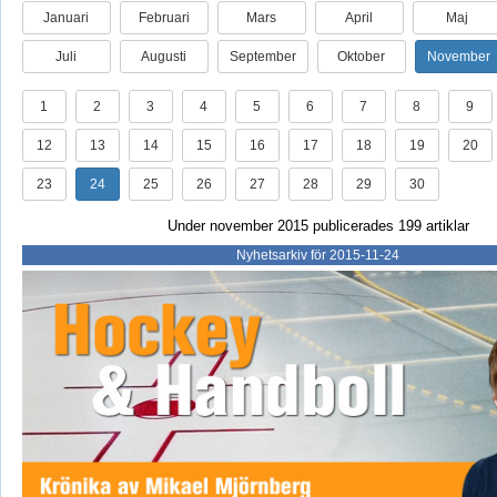
Januari
Februari
Mars
April
Maj
Juli
Augusti
September
Oktober
November
1
2
3
4
5
6
7
8
9
12
13
14
15
16
17
18
19
20
23
24
25
26
27
28
29
30
Under november 2015 publicerades 199 artiklar
Nyhetsarkiv för 2015-11-24