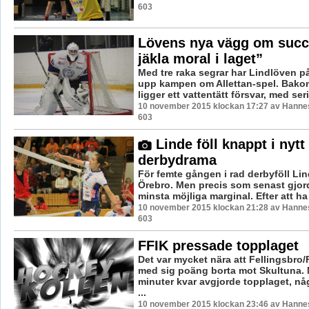
603
Lövens nya vägg om succ
jäkla moral i laget”
Med tre raka segrar har Lindlöven på 
upp kampen om Allettan-spel. Bak
ligger ett vattentätt försvar, med seri
10 november 2015 klockan 17:27 av Hannes
603
Linde föll knappt i nytt
derbydrama
För femte gången i rad derbyföll Li
Örebro. Men precis som senast gjo
minsta möjliga marginal. Efter att ha v
10 november 2015 klockan 21:28 av Hannes
603
FFIK pressade topplaget
Det var mycket nära att Fellingsbro
med sig poäng borta mot Skultuna.
minuter kvar avgjorde topplaget, n
...
10 november 2015 klockan 23:46 av Hannes