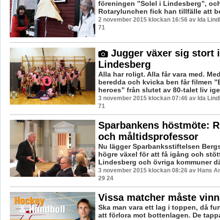
föreningen ”Solel i Lindesberg”, oc
Rotarylunchen fick han tillfälle att be
2 november 2015 klockan 16:56 av Ida Lind
71
Jugger växer sig stort i
Lindesberg
Alla har roligt. Alla får vara med. 
beredda och kvicka ben får filmen ”
heroes” från slutet av 80-talet liv ige
3 november 2015 klockan 07:46 av Ida Lind
71
Sparbankens höstmöte: Ri
och måltidsprofessor
Nu lägger Sparbanksstiftelsen Berg
högre växel för att få igång och stött
Lindesberg och övriga kommuner där
3 november 2015 klockan 08:26 av Hans A
29 24
Vissa matcher måste vinn
Ska man vara ett lag i toppen, då fun
att förlora mot bottenlagen. De ta