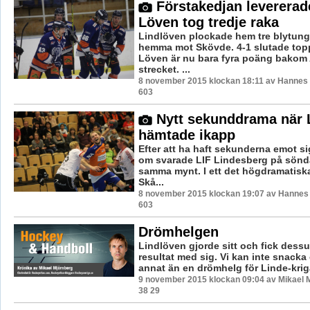
Förstakedjan levererad
Löven tog tredje raka
Lindlöven plockade hem tre blytun
hemma mot Skövde. 4-1 slutade top
Löven är nu bara fyra poäng bakom A
strecket. ...
8 november 2015 klockan 18:11 av Hannes F
603
Nytt sekunddrama när 
hämtade ikapp
Efter att ha haft sekunderna emot si
om svarade LIF Lindesberg på sön
samma mynt. I ett det högdramatisk
Skå...
8 november 2015 klockan 19:07 av Hannes F
603
Drömhelgen
Lindlöven gjorde sitt och fick dess
resultat med sig. Vi kan inte snack
annat än en drömhelg för Linde-krig
9 november 2015 klockan 09:04 av Mikael 
38 29