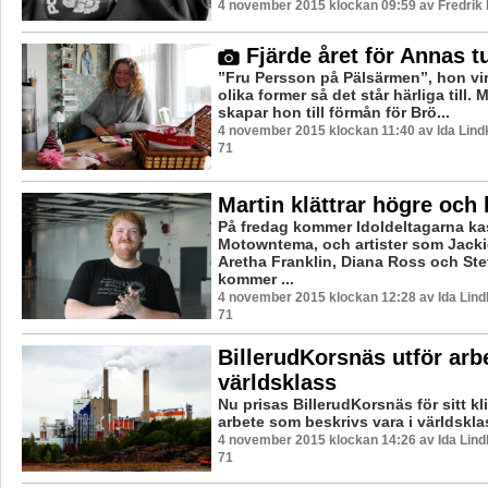
4 november 2015 klockan 09:59 av Fredrik
Fjärde året för Annas t
”Fru Persson på Pälsärmen”, hon virk
olika former så det står härliga till.
skapar hon till förmån för Brö...
4 november 2015 klockan 11:40 av Ida Lindk
71
Martin klättrar högre och
På fredag kommer Idoldeltagarna kast
Motowntema, och artister som Jacki
Aretha Franklin, Diana Ross och St
kommer ...
4 november 2015 klockan 12:28 av Ida Lind
71
BillerudKorsnäs utför arbe
världsklass
Nu prisas BillerudKorsnäs för sitt kl
arbete som beskrivs vara i världskla
4 november 2015 klockan 14:26 av Ida Lind
71