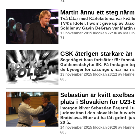
71
Martin ännu ett steg när
Två låtar med Kärlekstema var kväll
TV4:s Idoler. I won’t give up av Jas
Soldier av Gavin DeGraw var Martin 
13 november 2015 klockan 22:36 av Ida Lin
71
GSK återigen starkare än
Segertåget bara fortsätter för formst
Guldsmedshytte SK. På fredagen to
derbyseger för säsongen, när man slo
13 november 2015 klockan 23:12 av Hannes
603
Sebastian är kvitt axelbe
plats i Slovakien för U23
Imorgon kliver Sebastian Fagerhill u
judomattan i den slovakiska huvud
Bratislava. Efter att ha fått grönt ljus
20-å...
14 november 2015 klockan 09:26 av Hannes
603