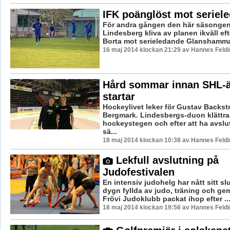
IFK poänglöst mot seriel
För andra gången den här säsongen 
Lindesberg kliva av planen ikväll eft
Borta mot serieledande Glanshammar f
16 maj 2014 klockan 21:29 av Hannes Feldi
Hård sommar innan SHL-ä
startar
Hockeylivet leker för Gustav Backst
Bergmark. Lindesbergs-duon klättrar
hockeystegen och efter att ha avslut
sä...
18 maj 2014 klockan 10:38 av Hannes Feldi
Lekfull avslutning på
Judofestivalen
En intensiv judohelg har nått sitt sl
dygn fyllda av judo, träning och g
Frövi Judoklubb packat ihop efter ..
18 maj 2014 klockan 19:56 av Hannes Feldi