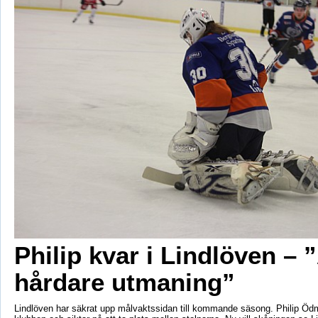
Philip kvar i Lindlöven –
hårdare utmaning”
Lindlöven har säkrat upp målvaktssidan till kommande säsong. Philip Ödma