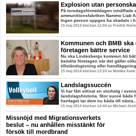
Explosion utan personsk
På torsdagsförmiddagen inträffade 
ammunitionsfabriken Nammo Liab AB
Ingen person uppges ha skadats i h
15 maj 2014 klockan 12:04 av Fredrik Nor
Kommunen och BMB ska 
företagen bättre service
Nu ska Lindesbergs kommun bli bätt
bemöta företagen när det gäller olik
tillståndsgivning eller handläggning 
15 maj 2014 klockan 13:24 av Monika Aune
Landslagssuccén
Vi har fått vittnat en storhelg i sve
landslagshistoria. Stor succé både 
herrlaget tar dem nu båda till nästa..
15 maj 2014 klockan 14:44 av Michael Jesti
Missnöjd med Migrationsverkets
beslut – nu anhållen misstänkt för
försök till mordbrand