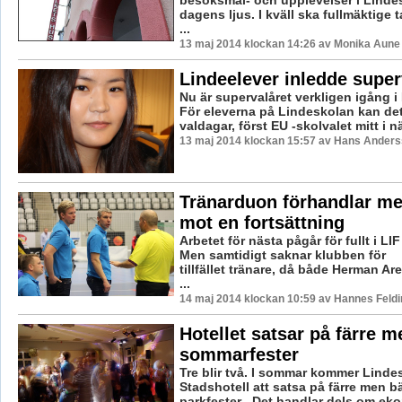
besöksmål- och upplevelser i Linde
dagens ljus. I kväll ska fullmäktige t
...
13 maj 2014 klockan 14:26 av Monika Aune
Lindeelever inledde super
Nu är supervalåret verkligen igång i
För eleverna på Lindeskolan kan de
valdagar, först EU -skolvalet mitt i nä
13 maj 2014 klockan 15:57 av Hans Ander
Tränarduon förhandlar me
mot en fortsättning
Arbetet för nästa pågår för fullt i LI
Men samtidigt saknar klubben för
tillfället tränare, då både Herman A
...
14 maj 2014 klockan 10:59 av Hannes Feldi
Hotellet satsar på färre m
sommarfester
Tre blir två. I sommar kommer Linde
Stadshotell att satsa på färre men bä
parkfester.- Det handlar dels om e