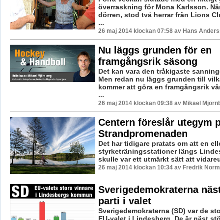
överraskning för Mona Karlsson. N
dörren, stod två herrar från Lions C
...
26 maj 2014 klockan 07:58 av Hans Ander
Nu läggs grunden för en
framgångsrik säsong
Det kan vara den tråkigaste sannin
Men redan nu läggs grunden till vil
kommer att göra en framgångsrik vå
...
26 maj 2014 klockan 09:38 av Mikael Mjörn
Centern föreslår utegym 
Strandpromenaden
Det har tidigare pratats om att en elle
styrketräningsstationer längs Lind
skulle var ett utmärkt sätt att vidareu
26 maj 2014 klockan 10:34 av Fredrik Nor
Sverigedemokraterna näst
parti i valet
Sverigedemokraterna (SD) var de sto
EU-valet i Lindesberg. De är näst stör