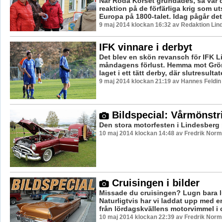
När Röda Korset grundades, så var 
reaktion på de förfärliga krig som ut
Europa på 1800-talet. Idag pågår det et
9 maj 2014 klockan 16:32 av Redaktion Lin
IFK vinnare i derbyt
Det blev en skön revansch för IFK L
måndagens förlust. Hemma mot Grö
laget i ett tätt derby, där slutresultate
9 maj 2014 klockan 21:19 av Hannes Feldin
Bildspecial: Vårmönstr
Den stora motorfesten i Lindesberg p
10 maj 2014 klockan 14:48 av Fredrik Nor
Cruisingen i bilder
Missade du cruisingen? Lugn bara 
Naturligtvis har vi laddat upp med 
från lördagskvällens motorvimmel i c
10 maj 2014 klockan 22:39 av Fredrik Nor