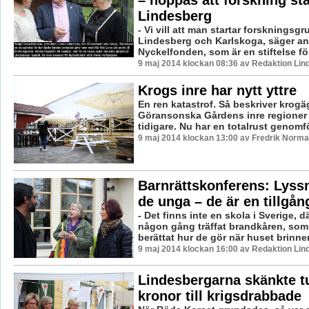
– hoppas att forskning sta
Lindesberg
- Vi vill att man startar forskningsg
Lindesberg och Karlskoga, säger an
Nyckelfonden, som är en stiftelse fö
9 maj 2014 klockan 08:36 av Redaktion Lin
Krogs inre har nytt yttre
En ren katastrof. Så beskriver krogä
Göransonska Gårdens inre regioner 
tidigare. Nu har en totalrust genomför
9 maj 2014 klockan 13:00 av Fredrik Norm
Barnrättskonferens: Lyss
de unga – de är en tillgån
- Det finns inte en skola i Sverige, d
någon gång träffat brandkåren, so
berättat hur de gör när huset brinner.
9 maj 2014 klockan 16:00 av Redaktion Lin
Lindesbergarna skänkte t
kronor till krigsdrabbade