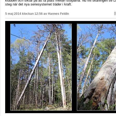
klubben och siktar på att ta plats mellan stolparna. Nu vill skåningen se L
steg när det nya seriesystemet träder i kraft.
5 maj 2014 klockan 12:56 av
Hannes Feldin