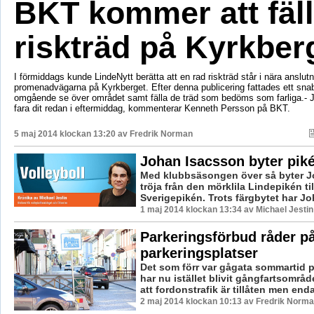
BKT kommer att fäl
riskträd på Kyrkber
I förmiddags kunde LindeNytt berätta att en rad riskträd står i nära anslutni
promenadvägarna på Kyrkberget. Efter denna publicering fattades ett snab
omgående se över området samt fälla de träd som bedöms som farliga.- 
fara dit redan i eftermiddag, kommenterar Kenneth Persson på BKT.
5 maj 2014 klockan 13:20 av
Fredrik Norman
Johan Isacsson byter pik
Med klubbsäsongen över så byter J
tröja från den mörklila Lindepikén ti
Sverigepikén. Trots färgbytet har Joh
1 maj 2014 klockan 13:34 av Michael Jestin
Parkeringsförbud råder p
parkeringsplatser
Det som förr var gågata sommartid 
har nu istället blivit gångfartsområd
att fordonstrafik är tillåten men enda
2 maj 2014 klockan 10:13 av Fredrik Norm