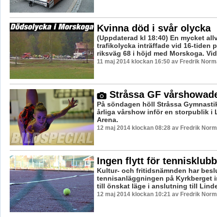
Kvinna död i svår olycka
(Uppdaterad kl 18:40) En mycket allv
trafikolycka inträffade vid 16-tiden
riksväg 68 i höjd med Morskoga. Vid 
11 maj 2014 klockan 16:50 av Fredrik Nor
Stråssa GF vårshowad
På söndagen höll Stråssa Gymnastik
årliga vårshow inför en storpublik i
Arena.
12 maj 2014 klockan 08:28 av Fredrik Nor
Ingen flytt för tennisklubb
Kultur- och fritidsnämnden har beslu
tennisanläggningen på Kyrkberget int
till önskat läge i anslutning till Lind
12 maj 2014 klockan 10:21 av Fredrik Nor