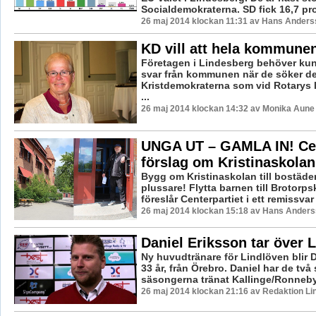
Socialdemokraterna. SD fick 16,7 pro
26 maj 2014 klockan 11:31 av Hans Ander
KD vill att hela kommunen
Företagen i Lindesberg behöver ku
svar från kommunen när de söker de
Kristdemokraterna som vid Rotarys
...
26 maj 2014 klockan 14:32 av Monika Aune
UNGA UT – GAMLA IN! Ce
förslag om Kristinaskolan
Bygg om Kristinaskolan till bostäder
plussare! Flytta barnen till Brotorps
föreslår Centerpartiet i ett remissvar 
26 maj 2014 klockan 15:18 av Hans Ander
Daniel Eriksson tar över 
Ny huvudtränare för Lindlöven blir D
33 år, från Örebro. Daniel har de två
säsongerna tränat Kallinge/Ronneby 
26 maj 2014 klockan 21:16 av Redaktion Li