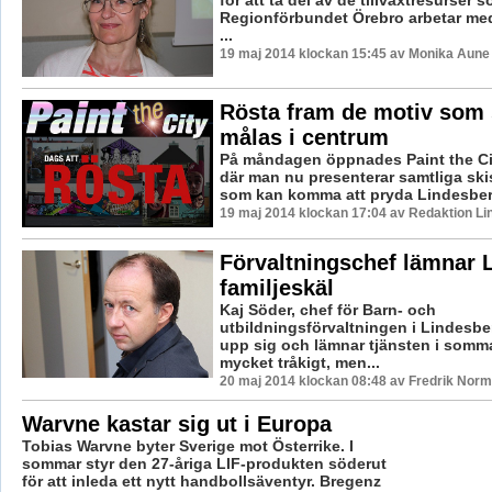
för att ta del av de tillväxtresurser 
Regionförbundet Örebro arbetar med.
...
19 maj 2014 klockan 15:45 av Monika Aune
Rösta fram de motiv som 
målas i centrum
På måndagen öppnades Paint the Cit
där man nu presenterar samtliga ski
som kan komma att pryda Lindesberg
19 maj 2014 klockan 17:04 av Redaktion Li
Förvaltningschef lämnar 
familjeskäl
Kaj Söder, chef för Barn- och
utbildningsförvaltningen i Lindesbe
upp sig och lämnar tjänsten i sommar
mycket tråkigt, men...
20 maj 2014 klockan 08:48 av Fredrik Nor
Warvne kastar sig ut i Europa
Tobias Warvne byter Sverige mot Österrike. I
sommar styr den 27-åriga LIF-produkten söderut
för att inleda ett nytt handbollsäventyr. Bregenz