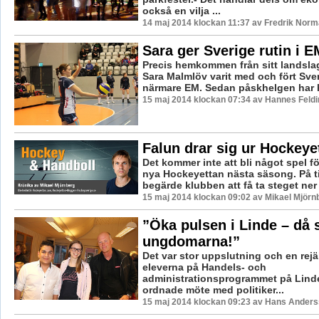
också en vilja ...
14 maj 2014 klockan 11:37 av Fredrik Nor
Sara ger Sverige rutin i E
Precis hemkommen från sitt landsla
Sara Malmlöv varit med och fört Sver
närmare EM. Sedan påskhelgen har ho
15 maj 2014 klockan 07:34 av Hannes Feldi
Falun drar sig ur Hockeye
Det kommer inte att bli något spel fö
nya Hockeyettan nästa säsong. På 
begärde klubben att få ta steget ner i
15 maj 2014 klockan 09:02 av Mikael Mjörn
”Öka pulsen i Linde – då 
ungdomarna!”
Det var stor uppslutning och en rejä
eleverna på Handels- och
administrationsprogrammet på Lin
ordnade möte med politiker...
15 maj 2014 klockan 09:23 av Hans Ander