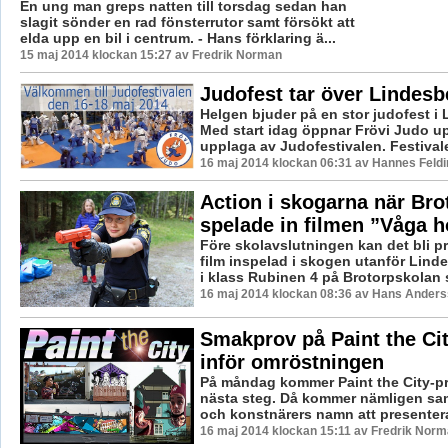
En ung man greps natten till torsdag sedan han
slagit sönder en rad fönsterrutor samt försökt att
elda upp en bil i centrum. - Hans förklaring ä...
15 maj 2014 klockan 15:27 av Fredrik Norman
Judofest tar över Lindesb
Helgen bjuder på en stor judofest i 
Med start idag öppnar Frövi Judo u
upplaga av Judofestivalen. Festivalen
16 maj 2014 klockan 06:31 av Hannes Feldi
Action i skogarna när Bro
spelade in filmen ”Våga 
Före skolavslutningen kan det bli pr
film inspelad i skogen utanför Lind
i klass Rubinen 4 på Brotorpskolan sa
16 maj 2014 klockan 08:36 av Hans Ander
Smakprov på Paint the Cit
inför omröstningen
På måndag kommer Paint the City-pro
nästa steg. Då kommer nämligen sam
och konstnärers namn att presentera
16 maj 2014 klockan 15:11 av Fredrik Nor