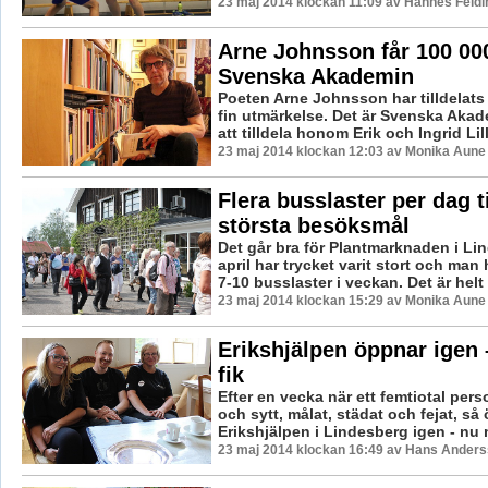
23 maj 2014 klockan 11:09 av Hannes Feldi
Arne Johnsson får 100 00
Svenska Akademin
Poeten Arne Johnsson har tilldelats 
fin utmärkelse. Det är Svenska Akad
att tilldela honom Erik och Ingrid Lil
23 maj 2014 klockan 12:03 av Monika Aune
Flera busslaster per dag t
största besöksmål
Det går bra för Plantmarknaden i Li
april har trycket varit stort och man 
7-10 busslaster i veckan. Det är helt k
23 maj 2014 klockan 15:29 av Monika Aune
Erikshjälpen öppnar igen 
fik
Efter en vecka när ett femtiotal pers
och sytt, målat, städat och fejat, så
Erikshjälpen i Lindesberg igen - nu 
23 maj 2014 klockan 16:49 av Hans Ander