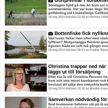
Golfpremiär i solskene
Söndagen bjöd på mer än bara sol 
sommarvärme. Det var även dags för 
golftävling vid Lindesbergs Golfklub
18 maj 2014 klockan 23:28 av Hannes Feldi
Bottenfiske fick nyfikna
Vad tusan fiskar man efter med stad
lyftkran? Morgonpigga flanörer gnu
ögonen både en och två gånger innan
19 maj 2014 klockan 09:33 av Fredrik Nor
Christina trappar ned när 
läggs ut till försäljning
Efter nio år vill Christina Persson ha
hem och inte minst barnbarnet och h
beslutat att sälja den omtyckta butike
19 maj 2014 klockan 15:18 av Monika Aune
Samverkan nödvändig för t
Små kommuner behöver stå på tå oc