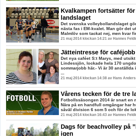
Kvalkampen fortsätter för
landslaget
Det svenska volleybollandslaget gör
nästa fas i EM-kvalet. Man gör det u
Malmlöv som tackat nej, men kvar fin
21 maj 2014 klockan 14:21 av Hannes Feldi
Jätteintresse för caféjob
Det nya caféet S:t Marys, med utsikt
Lindessjön, lockade hela 170 ungdo
sommarjobb här.- Vi är 30 anställda 
...
21 maj 2014 klockan 14:38 av Hans Ander
Vårens tecken för de tre 
Fotbollssäsongen 2014 är snart en
Nära på en handfull omgångar har hu
såväl division 6 som 5 och för de loka
21 maj 2014 klockan 16:43 av Hannes Feldi
Dags för beachvolley på 
igen