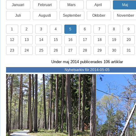
Januari
Februari
Mars
April
Maj
Juli
Augusti
September
Oktober
November
1
2
3
4
5
6
7
8
9
12
13
14
15
16
17
18
19
20
23
24
25
26
27
28
29
30
31
Under maj 2014 publicerades 106 artiklar
Nyhetsarkiv för 2014-05-05