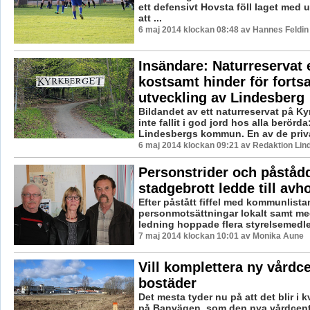
ett defensivt Hovsta föll laget med 
att ...
6 maj 2014 klockan 08:48 av Hannes Feldin
Insändare: Naturreservat 
kostsamt hinder för fortsa
utveckling av Lindesberg
Bildandet av ett naturreservat på Ky
inte fallit i god jord hos alla berörda
Lindesbergs kommun. En av de priva
6 maj 2014 klockan 09:21 av Redaktion Lin
Personstrider och påståd
stadgebrott ledde till avh
Efter påstått fiffel med kommunlista
personmotsättningar lokalt samt med
ledning hoppade flera styrelsemedle
7 maj 2014 klockan 10:01 av Monika Aune
Vill komplettera ny vårdc
bostäder
Det mesta tyder nu på att det blir i k
på Banvägen, som den nya vårdcentr