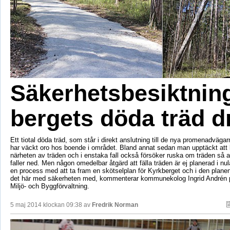
Säkerhetsbesiktnin
bergets döda träd d
Ett tiotal döda träd, som står i direkt anslutning till de nya promenadväga
har väckt oro hos boende i området. Bland annat sedan man upptäckt att b
närheten av träden och i enstaka fall också försöker ruska om träden så at
faller ned. Men någon omedelbar åtgärd att fälla träden är ej planerad i nulä
en process med att ta fram en skötselplan för Kyrkberget och i den planen 
det här med säkerheten med, kommenterar kommunekolog Ingrid Andrén 
Miljö- och Byggförvaltning.
5 maj 2014 klockan 09:38 av
Fredrik Norman