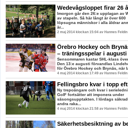
Wedevågsloppet firar 26 å
Imorgon går den 26:e upplagan av
av stapeln. Så här långt är över 600
löpsugna människor i alla åldrar an
är...
2 maj 2014 klockan 15:04 av Hannes Feldin
Örebro Hockey och Brynäs 
– träningsspelar i augusti
Sensommaren kastar SHL-klass över
Den 13:e augusti förvandlas Lindehov
för Örebro Hockey och Brynäs, när la
4 maj 2014 klockan 17:49 av Hannes Feldin
Fellingsbro kvar i topp ef
Ny trepoängare och kvar i serieledni
GoIF fortsätter att imponera under
säsongsupptakten. I lördags säkrade
andra raka...
4 maj 2014 klockan 21:58 av Hannes Feldin
Säkerhetsbesiktning av b