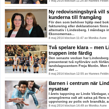
7 maj 2014 klockan 11:24 av Hannes Feldin
Ny redovisningsbyrå vill 
kunderna till framgång
För den som behöver hjälp med bok
fakturering eller deklarationen finns 
alternativ i Lindesberg. I måndags i
Ekonomernas...
8 maj 2014 klockan 11:47 av Monika Aune
Två spelare klara – men L
truppen inte färdig
Den senaste veckan har Lindesberg 
presenterat två nyförvärv och förlä
landslagscentern Freja Morén. Men t
det ...
8 maj 2014 klockan 12:55 av Hannes Feldin
Barnen i centrum när Lin
nysatsar
I årets tappning av Linde Vårdagar, 
arrangörerna valt att satsa på flera 
uppvisning av polis och brandkår, a
8 maj 2014 klockan 14:49 av Monika Aune