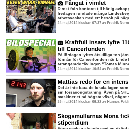
Fångat i vimlet
Direkt från kontoret till härlig avkop
fredagen rundade många Lindesber
arbetsveckan med ett besök på någon
24 maj 2014 klockan 07:37 av Fredrik Nor
Kraftfull insats lyfte 1
till Cancerfonden
På lördagen lyftes åtskilliga ton järns
förmån för Cancerfonden när Linde 
arrangerade tävlingen "Tomas Minne"
24 maj 2014 klockan 19:54 av Fredrik Nor
Mattias redo för en inten
Det är inte bara de lokala lagen som 
sin försäsongsträning. Även på SHL
maskineriet på högsta växel, något s
25 maj 2014 klockan 09:22 av Hannes Feldi
Skogsmullarnas Mona fick
stipendium
Förra veckan slutade med en riktigt