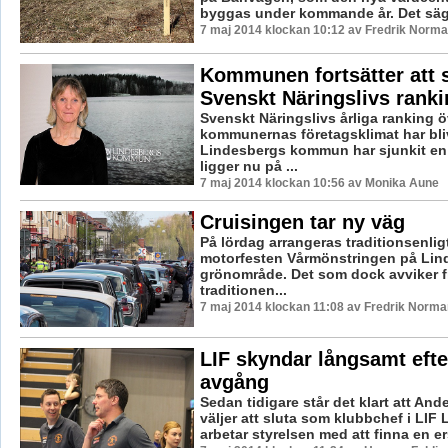
byggas under kommande år. Det säge
7 maj 2014 klockan 10:12 av Fredrik Norm
Kommunen fortsätter att s
Svenskt Näringslivs ranki
Svenskt Näringslivs årliga ranking ö
kommunernas företagsklimat har blivi
Lindesbergs kommun har sjunkit en
ligger nu på ...
7 maj 2014 klockan 10:56 av Monika Aune
Cruisingen tar ny väg
På lördag arrangeras traditionsenlig
motorfesten Vårmönstringen på Lin
grönområde. Det som dock avviker f
traditionen...
7 maj 2014 klockan 11:08 av Fredrik Norma
LIF skyndar långsamt efte
avgång
Sedan tidigare står det klart att And
väljer att sluta som klubbchef i LIF
arbetar styrelsen med att finna en ers