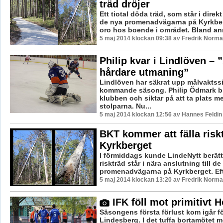
träd dröjer
Ett tiotal döda träd, som står i direkt
de nya promenadvägarna på Kyrkber
oro hos boende i området. Bland ann
5 maj 2014 klockan 09:38 av Fredrik Norm
Philip kvar i Lindlöven –
hårdare utmaning”
Lindlöven har säkrat upp målvaktssid
kommande säsong. Philip Ödmark bli
klubben och siktar på att ta plats me
stolparna. Nu...
5 maj 2014 klockan 12:56 av Hannes Feldin
BKT kommer att fälla risk
Kyrkberget
I förmiddags kunde LindeNytt berätt
riskträd står i nära anslutning till de
promenadvägarna på Kyrkberget. Eft
5 maj 2014 klockan 13:20 av Fredrik Norm
IFK föll mot primitivt 
Säsongens första förlust kom igår f
Lindesberg. I det tuffa bortamötet m