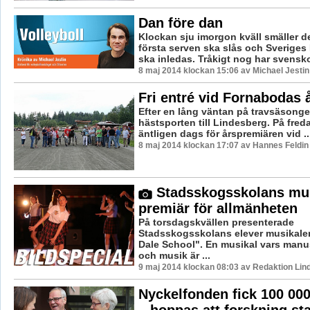
Dan före dan
Klockan sju imorgon kväll smäller d
första serven ska slås och Sveriges
ska inledas. Tråkigt nog har svensko
8 maj 2014 klockan 15:06 av Michael Jestin
Fri entré vid Fornabodas 
Efter en lång väntan på travsäsong
hästsporten till Lindesberg. På freda
äntligen dags för årspremiären vid ..
8 maj 2014 klockan 17:07 av Hannes Feldin
Stadsskogsskolans mus
premiär för allmänheten
På torsdagskvällen presenterade
Stadsskogsskolans elever musikale
Dale School". En musikal vars manus
och musik är ...
9 maj 2014 klockan 08:03 av Redaktion Lin
Nyckelfonden fick 100 000