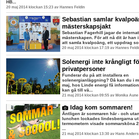
HB...
20 maj 2014 klockan 15:23 av Hannes Feldin
Sebastian samlar kvalpoän
mästerskapsjakt
Sebastian Fagerhill jagar de internat
mästerskapen. För att nå dit är han i
att samla kvalpoäng, ett uppdrag som
20 maj 2014 klockan 17:19 av Hannes Feldi
Solenergi inte krångligt fö
privatpersoner
Funderar du på att installera en
solenergianläggning? Då kan du i m
maj, hos Linde energi få informatio
kan gå till vä...
21 maj 2014 klockan 09:55 av Monika Aune
Idag kom sommaren!
Äntligen är sommaren här - och utan
lunchen lockades lindesbergarna ut 
termometern visade sommarsköna 23
...
21 maj 2014 klockan 13:30 av Hans Ander