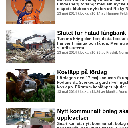
Lindesberg förlängt med sin nyckels
släppte klubben nyheten att Ricky No
13 maj 2014 klockan 10:14 av Hannes Feldi
Slutet för hatad långbänk 
Turerna kring den före detta försk
har varit många och långa. Men nu ä
slutdiskuterat.
13 maj 2014 klockan 10:36 av Fredrik Nor
Kosläpp på lördag
Lördagen den 17 maj kan man få upp
kodans då Sverkesta gård i Fellingsbr
kosläpp. Förutom kosläppet bjuder .
13 maj 2014 klockan 11:29 av Monika Aune
Nytt kommunalt bolag ska
upplevelser
Snart kan ett nytt kommunalt bolag 