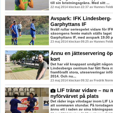
till sin bristningsgräns. Med sitt ...
22 maj 2014 klockan 22:37 av Hannes Feldi
Avspark: IFK Lindesberg-
Garphyttans IF
Ikväll rullar seriespelet vidare för I
säsongens femte match ställs laget
Garphyttans IF, med avspark 19.00 på
23 maj 2014 klockan 09:25 av Hannes Feldi
Ännu en jätteservering ö
kort
Det har väl knappast undgått någon 
Lindesbergs centrum har fått flera n
framförallt stora, uteserveringar in
2014. Och nu...
23 maj 2014 klockan 09:32 av Fredrik Nor
LIF tränar vidare – nu 
nyförvärvet på plats
Det råder inga vilodagar inom LIF L
att sommaren stundar. På torsdagen 
ännu ett i raden av sina träningspass,