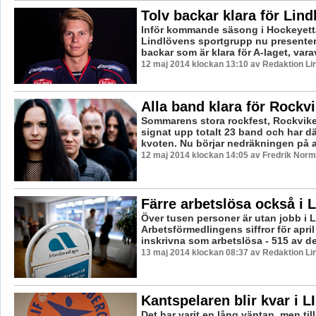
Tolv backar klara för Lind
Inför kommande säsong i Hockeyett
Lindlövens sportgrupp nu presenter
backar som är klara för A-laget, varav f
12 maj 2014 klockan 13:10 av Redaktion Li
Alla band klara för Rockv
Sommarens stora rockfest, Rockvike
signat upp totalt 23 band och har dä
kvoten. Nu börjar nedräkningen på allv
12 maj 2014 klockan 14:05 av Fredrik Nor
Färre arbetslösa också i 
Över tusen personer är utan jobb i 
Arbetsförmedlingens siffror för april
inskrivna som arbetslösa - 515 av de
13 maj 2014 klockan 08:37 av Redaktion Li
Kantspelaren blir kvar i L
Det har varit en lång väntan, men till